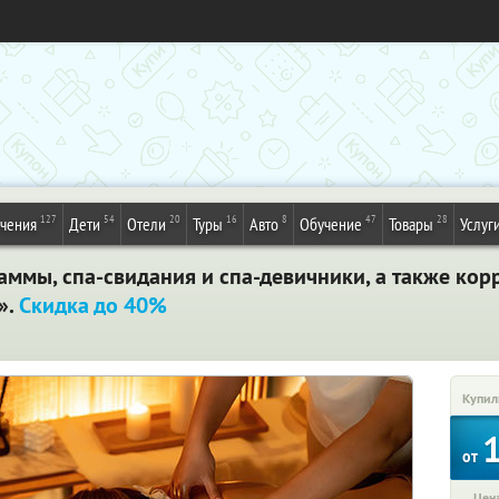
127
54
20
16
8
47
28
ечения
Дети
Отели
Туры
Авто
Обучение
Товары
Услуг
аммы, спа-свидания и спа-девичники, а также кор
».
Скидка до 40%
Купил
от
Цена