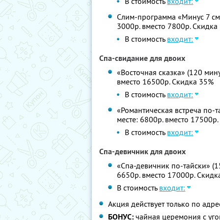
В стоимость
входит:
Слим-программа «Минус 7 см» 
3000р. вместо 7800р. Скидка
В стоимость
входит:
Спа-свидание для двоих
«Восточная сказка» (120 мину
вместо 16500р. Скидка 35%
В стоимость
входит:
«Романтическая встреча по-та
месте: 6800р. вместо 17500р
В стоимость
входит:
Спа-девичник для двоих
«Спа-девичник по-тайски» (15
6650р. вместо 17000р. Скидк
В стоимость
входит:
Акция действует только по адресу:
БОНУС:
чайная церемония с уг