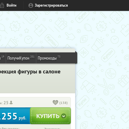
Войти
Зарегистрироваться
19
201
73
и
ПолучиКупон
Промокоды
рекция фигуры в салоне
25
(138)
и:
1255
руб.
 без скидки: