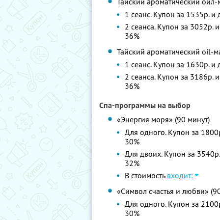
Тайский ароматический ойл-м
1 сеанс. Купон за 1535р. и
2 сеанса. Купон за 3052р. 
36%
Тайский ароматический oil-м
1 сеанс. Купон за 1630р. и
2 сеанса. Купон за 3186р. 
36%
Спа-программы на выбор
«Энергия моря» (90 минут)
Для одного. Купон за 1800р
30%
Для двоих. Купон за 3540р.
32%
В стоимость
входит:
«Символ счастья и любви» (9
Для одного. Купон за 2100р
30%