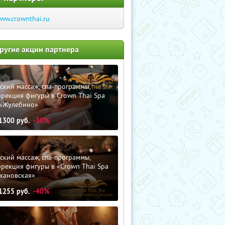
ww.crownthai.ru
ругие акции партнера
ский массаж, спа-программы,
рекция фигуры в Crown Thai Spa
 «Жулебино»
1300
руб.
-30%
ский массаж, спа-программы,
рекция фигуры в «Crown Thai Spa
хановская»
1255
руб.
-40%