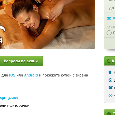
до
До ко
Вопросы по акции
К
а для
IOS
или
Android
и покажите купон с экрана
Царицыно»
ение фитобочки
О