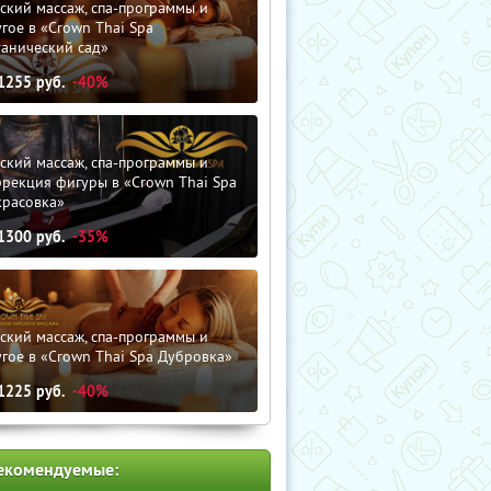
ский массаж, спа-программы и
гое в «Crown Thai Spa
танический сад»
1255
руб.
-40%
ский массаж, спа-программы и
рекция фигуры в «Crown Thai Spa
красовка»
1300
руб.
-35%
ский массаж, спа-программы и
гое в «Crown Thai Spa Дубровка»
1225
руб.
-40%
екомендуемые: