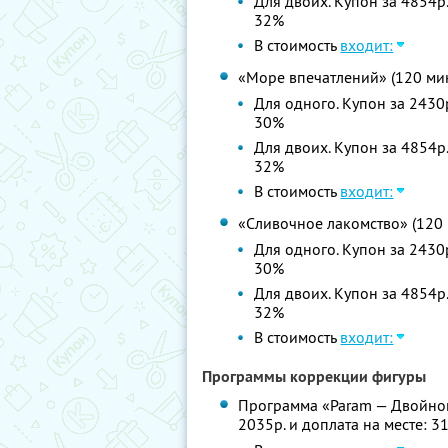
Для двоих. Купон за 4854р.
32%
В стоимость
входит:
«Море впечатлений» (120 ми
Для одного. Купон за 2430р
30%
Для двоих. Купон за 4854р.
32%
В стоимость
входит:
«Сливочное лакомство» (120 
Для одного. Купон за 2430р
30%
Для двоих. Купон за 4854р.
32%
В стоимость
входит:
Программы коррекции фигуры
Программа «Param — Двойной 
2035р. и доплата на месте: 3