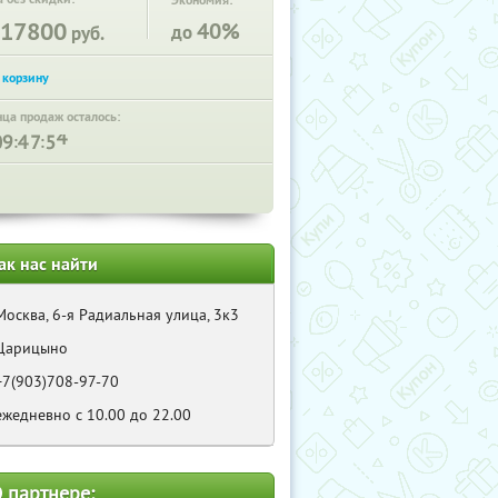
Экономия:
17800
40%
до
руб.
нца продаж осталось:
:
:
ак нас найти
Москва, 6-я Радиальная улица, 3к3
Царицыно
+7(903)708-97-70
ежедневно с 10.00 до 22.00
 партнере: