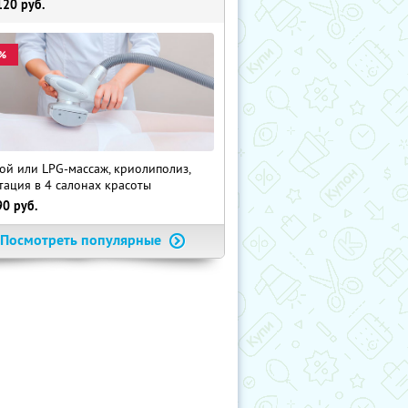
120
руб.
%
ой или LPG-массаж, криолиполиз,
тация в 4 салонах красоты
90
руб.
Посмотреть популярные