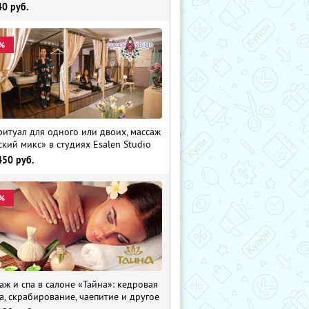
40
руб.
%
ритуал для одного или двоих, массаж
ский микс» в студиях Esalen Studio
450
руб.
%
аж и спа в салоне «Тайна»: кедровая
а, скрабирование, чаепитие и другое