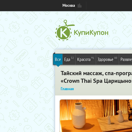
Москва
32
91
80
Все
Еда
Красота
Здоровье
Развл
Тайский массаж, спа-прогр
«Crown Thai Spa Царицыно
Главная