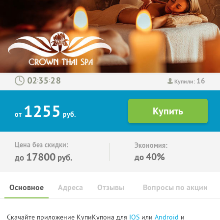
16
:
:
Купили:
1255
от
руб.
Цена без скидки:
Экономия:
17800
40%
до
до
руб.
Основное
Адреса
Отзывы
Вопросы по акции
Скачайте приложение КупиКупона для
IOS
или
Android
и