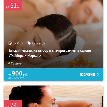
61
%
до
05:35:19
Купили:
36
Тайский массаж на выбор и спа-программы в салоне
«ТайМир» в Марьино
Марьино
900
ПОДРОБНЕЕ
от
руб.
до
28000
руб.
74
%
до