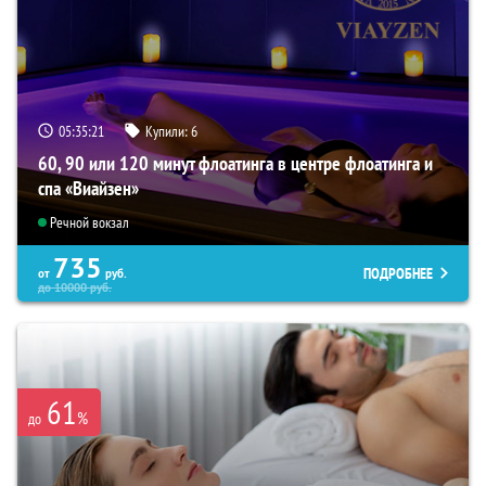
05:35:19
Купили:
6
60, 90 или 120 минут флоатинга в центре флоатинга и
спа «Виайзен»
Речной вокзал
735
ПОДРОБНЕЕ
от
руб.
до
10000
руб.
61
%
до