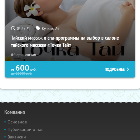
05:35:19
Купили:
23
Тайский массаж и спа-программы на выбор в салоне
тайского массажа «Точка Тай»
Чертановская
600
ПОДРОБНЕЕ
от
руб.
до
22000
руб.
Компания
Основное
Публикации о нас
Вакансии