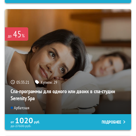
45
%
до
05:35:19
Купили:
29
Спа-программы для одного или двоих в спа-студии
Serenity Spa
Арбатская
1020
ПОДРОБНЕЕ
от
руб.
до
27600
руб.