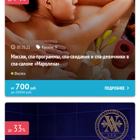
05:35:19
Купили:
9
Массаж, спа-программы, спа-свидания и спа-девичники в
спа-салоне «Маролена»
Физтех
700
ПОДРОБНЕЕ
от
руб.
до
30000
руб.
33
%
до