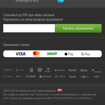
не выходя из чата:
Сэкономьте до 90% при любых покупках
Подпишитесь на самые выгодные предложения
Принимаем к оплате:
2010-2026 © КупиКупон. Все права защищены.
Все права на товарный знак "КупиКупон" и на сайт www.kupikupon.ru принадлежат
OOO «Агентство цифровых решений» ИНН 7705523387, ОГРН 1127747063212