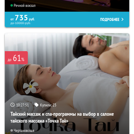
Речной вокзал
735
ПОДРОБНЕЕ
от
руб.
до
10000
руб.
61
%
до
10:27:49
Купили:
23
Тайский массаж и спа-программы на выбор в салоне
тайского массажа «Точка Тай»
Чертановская