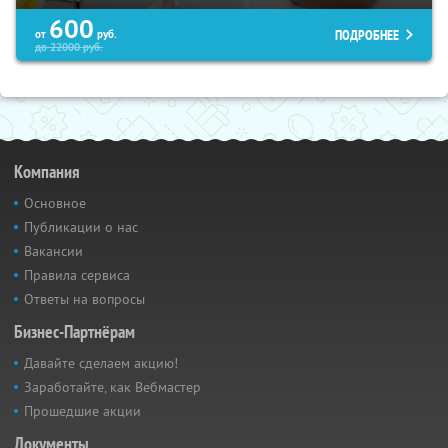
600
ПОДРОБНЕЕ
от
руб.
до
22000
руб.
Компания
Основное
Публикации о нас
Вакансии
Правила сервиса
Ответы на вопросы
Бизнес-Партнёрам
Давайте сделаем акцию!
Заработайте, как Вебмастер
Прошедшие акции
Документы