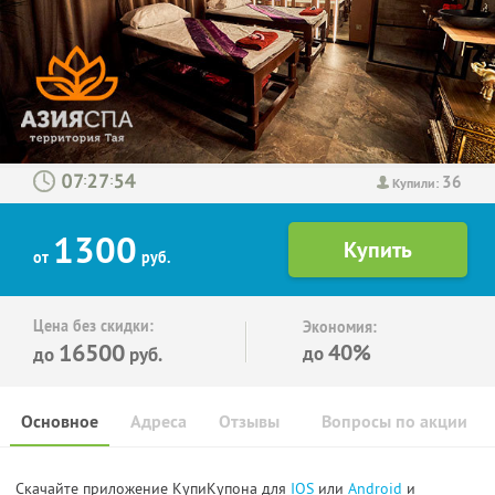
36
:
:
Купили:
1300
от
руб.
Цена без скидки:
Экономия:
16500
40%
до
до
руб.
Основное
Адреса
Отзывы
Вопросы по акции
Скачайте приложение КупиКупона для
IOS
или
Android
и