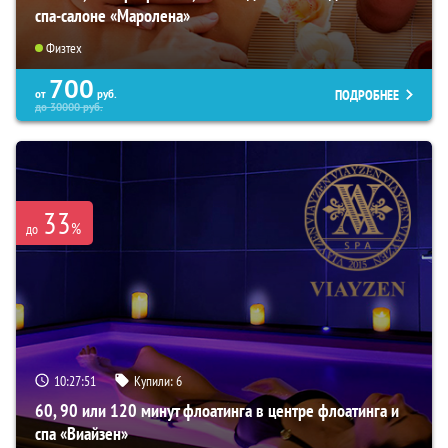
спа-салоне «Маролена»
Физтех
700
ПОДРОБНЕЕ
от
руб.
до
30000
руб.
33
%
до
10:27:49
Купили:
6
60, 90 или 120 минут флоатинга в центре флоатинга и
спа «Виайзен»