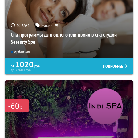
10:27:49
Купили:
29
Спа-программы для одного или двоих в спа-студии
Serenity Spa
Арбатская
1020
ПОДРОБНЕЕ
от
руб.
до
27600
руб.
-60
%