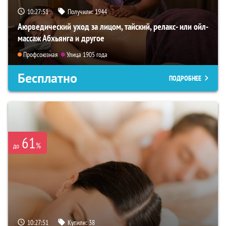
10:27:49
Получили:
1944
Аюрведический уход за лицом, тайский, релакс- или ойл-
массаж Абхьянга и другое
Профсоюзная
Улица 1905 года
Бесплатно
ПОДРОБНЕЕ
61
%
до
10:27:49
Купили:
38