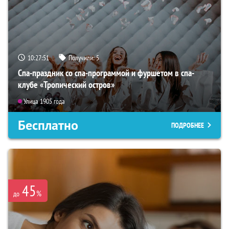
10:27:49
Получили:
5
Спа-праздник со спа-программой и фуршетом в спа-
клубе «Тропический остров»
Улица 1905 года
Бесплатно
ПОДРОБНЕЕ
45
%
до