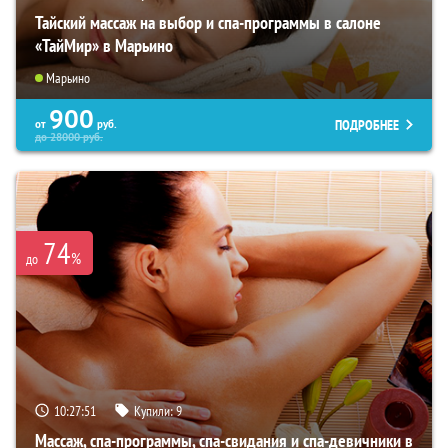
Тайский массаж на выбор и спа-программы в салоне
«ТайМир» в Марьино
Марьино
900
ПОДРОБНЕЕ
от
руб.
до
28000
руб.
74
%
до
10:27:49
Купили:
9
Массаж, спа-программы, спа-свидания и спа-девичники в