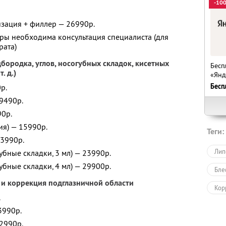
-10
зация + филлер — 26990р.
ы необходима консультация специалиста (для
рата)
дбородка, углов, носогубных складок, кисетных
Бесп
. д.)
«Янд
Бесп
0р.
 9490р.
90р.
ция) — 15990р.
Теги:
13990р.
Лип
губные складки, 3 мл) — 23990р.
губные складки, 4 мл) — 29900р.
Бле
 и коррекция подглазничной области
Кор
.
Уве
13990р.
12990р.
Лаз