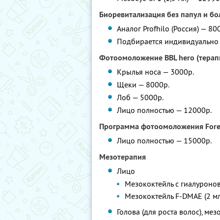
Биоревитализация без папул и бо
Аналог Profhilo (Россия) — 80
Подбирается индивидуально 
Фотоомоложение BBL hero (терапи
Крылья носа — 3000р.
Щеки — 8000р.
Лоб — 5000р.
Лицо полностью — 12000р.
Программа фотоомоложения Forev
Лицо полностью — 15000р.
Мезотерапия
Лицо
Мезококтейль с гиалуронов
Мезококтейль F-DMAE (2 мл
Голова (для роста волос), мез