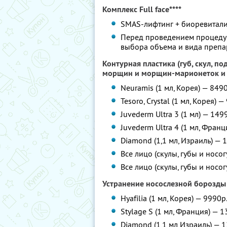
Комплекс Full face****
SMAS-лифтинг + биоревитали
Перед проведением процедур
выбора объема и вида препа
Контурная пластика (губ, скул, по
морщин и морщин-марионеток и т
Neuramis (1 мл, Корея) — 849
Tesoro, Crystal (1 мл, Корея) —
Juvederm Ultra 3 (1 мл) — 149
Juvederm Ultra 4 (1 мл, Фран
Diamond (1,1 мл, Израиль) — 
Все лицо (скулы, губы и носо
Все лицо (скулы, губы и носо
Устранение носослезной борозды
Hyafilia (1 мл, Корея) — 9990р
Stylage S (1 мл, Франция) — 
Diamond (1,1 мл Израиль) — 