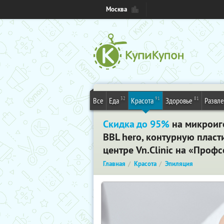
Москва
32
91
81
Все
Еда
Красота
Здоровье
Развл
Скидка до 95%
на микроиг
BBL hero, контурную пласт
центре Vn.Clinic на «Проф
Главная
Красота
Эпиляция