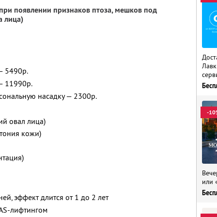
при появлении признаков птоза, мешков под
а лица)
Дост
Лавк
— 5490р.
серв
— 11990р.
Бесп
сональную насадку — 2300р.
-10
ий овал лица)
атония кожи)
нтация)
Вече
или 
Бесп
ей, эффект длится от 1 до 2 лет
MAS-лифтингом