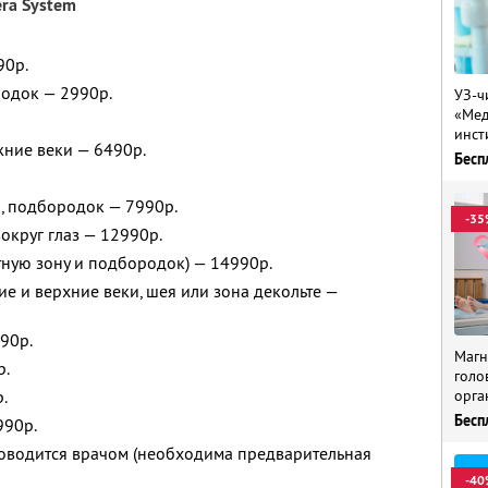
era System
90р.
одок — 2990р.
УЗ-ч
«Мед
инст
жние веки — 6490р.
Бесп
а, подбородок — 7990р.
-35
округ глаз — 12990р.
тную зону и подбородок) — 14990р.
ие и верхние веки, шея или зона декольте —
90р.
Магн
р.
голо
орга
.
Бесп
990р.
оводится врачом (необходима предварительная
-40