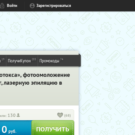
Войти
Зарегистрироваться
19
203
74
и
ПолучиКупон
Промокоды
Ботокса», фотоомоложение
г, лазерную эпиляцию в
130
(68)
или:
0
руб.