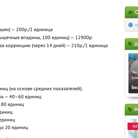
О
v
 шеи) — 200р./1 единица
ышечные впадины, 100 единиц) — 12900р.
Д
за коррекцию (через 14 дней) — 210р./1 единица
Чис
эпи
Бе
иц (на основе средних показателей):
ба — 40–60 единиц
–80 единиц
Р
единиц
 единиц
-52
до 20 единиц