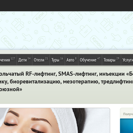
127
54
21
16
8
47
29
ечения
Дети
Отели
Туры
Авто
Обучение
Товары
Услуг
ольчатый RF-лифтинг, SMAS-лифтинг, инъекции «
ику, биоревитализацию, мезотерапию, тредлифтин
союзной»
Получ