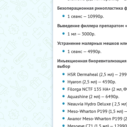
Безоперационная ринопластика 
1 сеанс — 10990р.
Выведение филлера препаратом 
1 мл — 3000р.
Устранение малярных мешков или
1 сеанс — 4990р.
Инъекционная биоревитализация 
выбор
HSR Dermaheal (2,5 мл) — 299
Hyaron (2,5 мл) — 4590p.
Filorga NCTF 135 HA+ (2 мл, 
Aquashine (2 мл) — 6490p.
Neauvia Hydro Deluxe ( 2,5 мл
Meso-Wharton P199 (1,5 мл) 
Аналог Meso-Wharton P199 (2
Mesoeye C71 (1,5 мл) — 12990