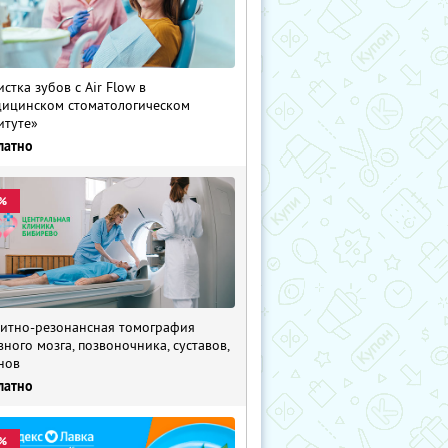
истка зубов с Air Flow в
ицинском стоматологическом
итуте»
латно
%
итно-резонансная томография
вного мозга, позвоночника, суставов,
нов
латно
%