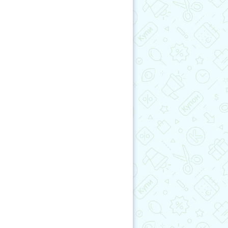
отерапия
Омоложение
екционная косметология
учиКупон
Косметология лица
аратная косметология
Красота
окс / Диспорт
Биоревитализация