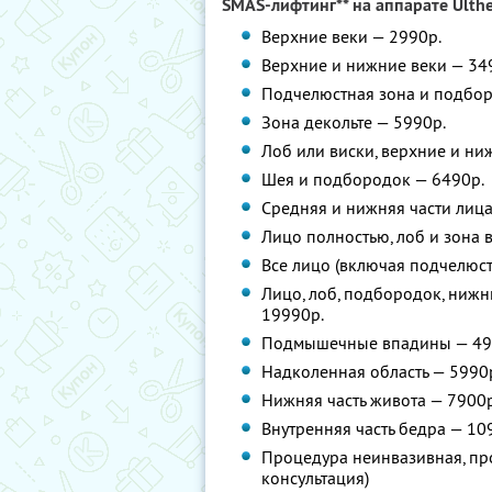
SMAS-лифтинг** на аппарате Ulth
Верхние веки — 2990р.
Верхние и нижние веки — 34
Подчелюстная зона и подбор
Зона декольте — 5990р.
Лоб или виски, верхние и ни
Шея и подбородок — 6490р.
Средняя и нижняя части лиц
Лицо полностью, лоб и зона в
Все лицо (включая подчелюс
Лицо, лоб, подбородок, нижн
19990р.
Подмышечные впадины — 49
Надколенная область — 5990
Нижняя часть живота — 7900р
Внутренняя часть бедра — 10
Процедура неинвазивная, пр
консультация)