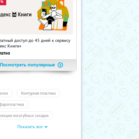
0%
латный доступ до 45 дней к сервису
екс Книги»
латно
Посмотреть популярные
олиз
Контурная пластика
фаропластика
рекция носогубных складок
Показать все
личение губ
RF-лифтинг
ерная
Эпиляция
Красота