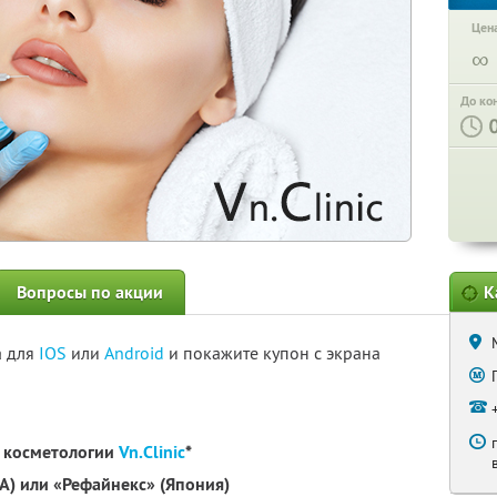
Цена
∞
До ко
Вопросы по акции
К
а для
IOS
или
Android
и покажите купон с экрана
е косметологии
Vn.Clinic
*
А) или «Рефайнекс» (Япония)