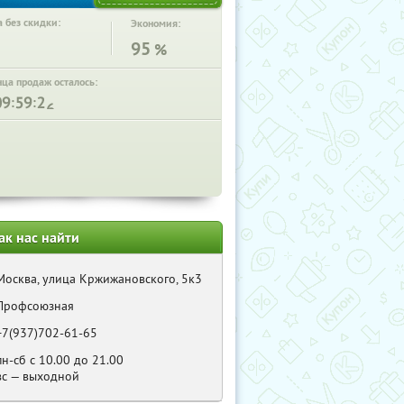
 без скидки:
Экономия:
95
%
нца продаж осталось:
:
:
ак нас найти
Москва, улица Кржижановского, 5к3
Профсоюзная
+7(937)702-61-65
пн-сб с 10.00 до 21.00
вс — выходной