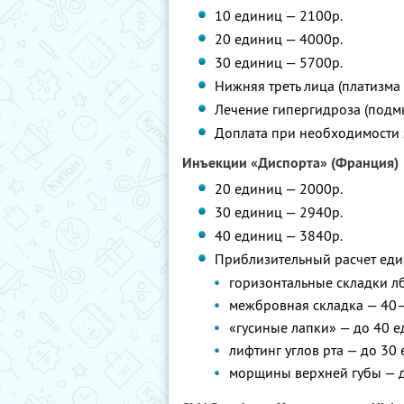
10 единиц — 2100р.
20 единиц — 4000р.
30 единиц — 5700р.
Нижняя треть лица (платизма
Лечение гипергидроза (подм
Доплата при необходимости 
Инъекции «Диспорта» (Франция)
20 единиц — 2000р.
30 единиц — 2940р.
40 единиц — 3840р.
Приблизительный расчет един
горизонтальные складки л
межбровная складка — 40
«гусиные лапки» — до 40 
лифтинг углов рта — до 30
морщины верхней губы — 