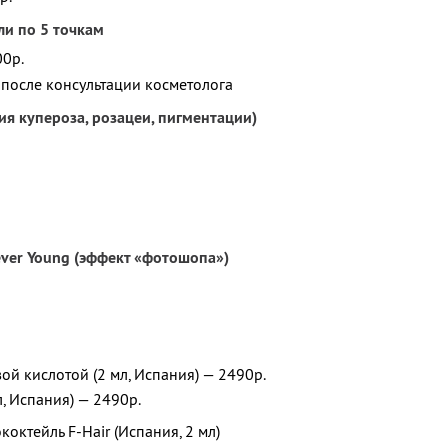
ли по 5 точкам
00р.
после консультации косметолога
я купероза, розацеи, пигментации)
er Young (эффект «фотошопа»)
ой кислотой (2 мл, Испания) — 2490р.
, Испания) — 2490р.
ококтейль F-Hair (Испания, 2 мл)