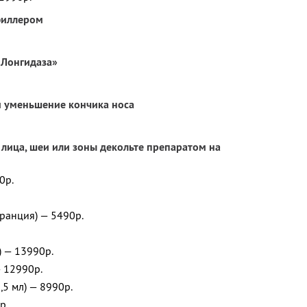
филлером
Мез
Инъ
«Лонгидаза»
Пол
Апп
 уменьшение кончика носа
Бот
лица, шеи или зоны декольте препаратом на
0р.
Франция) — 5490р.
) — 13990р.
— 12990р.
,5 мл) — 8990р.
р.