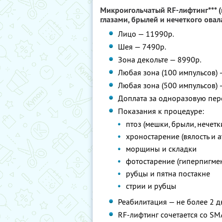
Микроигольчатый RF-лифтинг*** (
глазами, брылей и нечеткого овал
Лицо — 11990р.
Шея — 7490р.
Зона декольте — 8990р.
Любая зона (100 импульсов) 
Любая зона (500 импульсов) 
Доплата за одноразовую пер
Показания к процедуре:
птоз (мешки, брыли, нечетк
хроностарение (вялость и 
морщины и складки
фотостарение (гиперпигме
рубцы и пятна постакне
стрии и рубцы
Реабилитация — не более 2 дн
RF-лифтинг сочетается со S