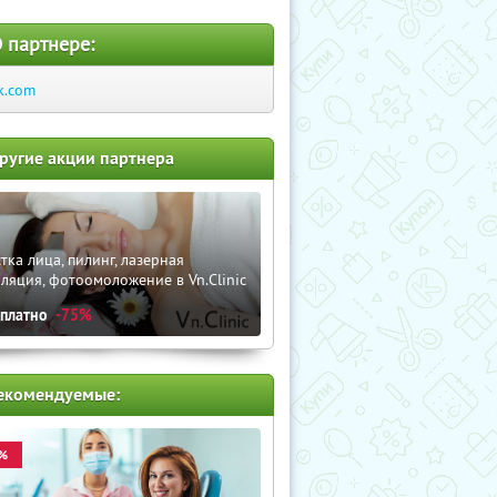
 партнере:
k.com
ругие акции партнера
тка лица, пилинг, лазерная
ляция, фотоомоложение в Vn.Clinic
сплатно
-75%
екомендуемые:
%