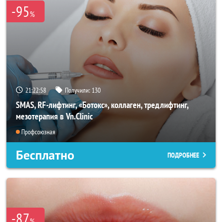
-95
%
21:22:56
Получили:
130
SMAS, RF-лифтинг, «Ботокс», коллаген, тредлифтинг,
мезотерапия в Vn.Clinic
Профсоюзная
Бесплатно
ПОДРОБНЕЕ
-87
%