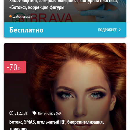
SMAS-лифтинг, лазерная шлифовка, контурная пластика,
«Ботокс», коррекция фигуры
Шаболовская
Бесплатно
ПОДРОБНЕЕ
-70
%
21:22:56
Получили:
2360
Ботокс, SMAS, игольчатый RF, биоревитализация,
эпиляция