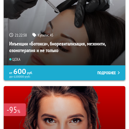
21:22:56
Купили:
45
Инъекции «Ботокса», биоревитализация, мезонити,
озонотерапия и не только
ЦСКА
600
ПОДРОБНЕЕ
от
руб.
до
120000
руб.
-95
%