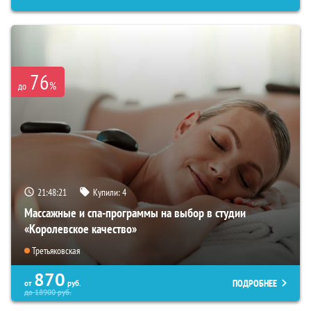
76
%
до
21:48:19
Купили:
4
Массажные и спа-программы на выбор в студии
«Королевское качество»
Третьяковская
870
ПОДРОБНЕЕ
от
руб.
до
18900
руб.