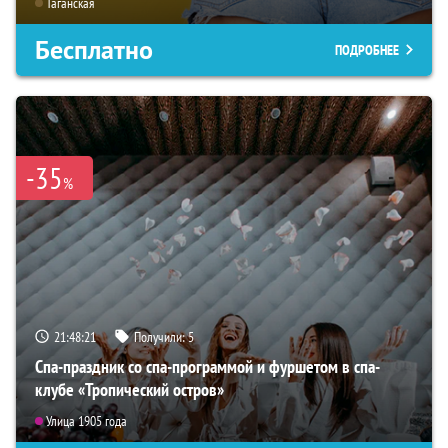
Таганская
Бесплатно
ПОДРОБНЕЕ
-35
%
21:48:19
Получили:
5
Спа-праздник со спа-программой и фуршетом в спа-
клубе «Тропический остров»
Улица 1905 года