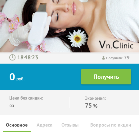
79
:
:
Получили:
0
руб.
Цена без скидки:
Экономия:
∞
75
%
Основное
Адреса
Отзывы
Вопросы по акции