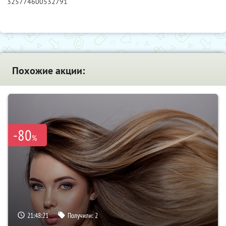
325774600532791
Похожие акции:
-80
%
21:48:19
Получили:
2