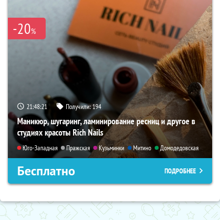
-20
%
21:48:19
Получили:
194
Маникюр, шугаринг, ламинирование ресниц и другое в
студиях красоты Rich Nails
Юго-Западная
Пражская
Кузьминки
Митино
Домодедовская
Бесплатно
ПОДРОБНЕЕ