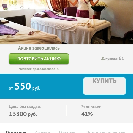
Акция завершилась
61
ПОВТОРИТЬ АКЦИЮ
Купили:
Человек проголосовало: 1
КУПИТЬ
550
от
руб.
Цена без скидки:
Экономия:
13300
41%
руб.
Основное
Адреса
Отзывы
Вопросы по акции