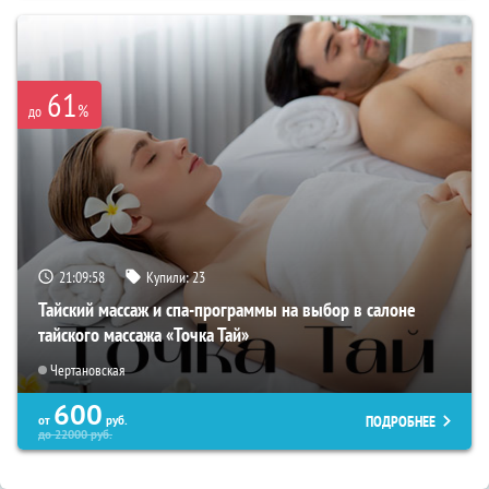
61
%
до
21:09:57
Купили:
23
Тайский массаж и спа-программы на выбор в салоне
тайского массажа «Точка Тай»
Чертановская
600
ПОДРОБНЕЕ
от
руб.
до
22000
руб.