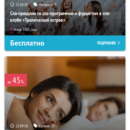
21:09:57
Получили:
5
Спа-праздник со спа-программой и фуршетом в спа-
клубе «Тропический остров»
Улица 1905 года
Бесплатно
ПОДРОБНЕЕ
45
%
до
21:09:57
Купили:
29