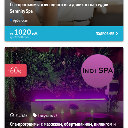
Спа-программы для одного или двоих в спа-студии
Serenity Spa
Арбатская
1020
ПОДРОБНЕЕ
от
руб.
до
27600
руб.
-60
%
21:09:57
Получили:
22
Спа-программы с массажем, обертыванием, пилингом и