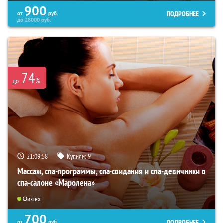
900
ПОДРОБНЕЕ
от
руб.
до
28000
руб.
74
%
до
21:09:57
Купили:
9
Массаж, спа-программы, спа-свидания и спа-девичники в
спа-салоне «Маролена»
Физтех
700
ПОДРОБНЕЕ
от
руб.