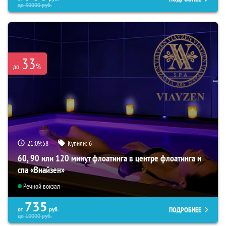
до
30000
руб.
33
%
до
21:09:57
Купили:
6
60, 90 или 120 минут флоатинга в центре флоатинга и
спа «Виайзен»
Речной вокзал
735
ПОДРОБНЕЕ
от
руб.
до
10000
руб.