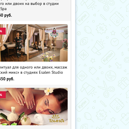
го или двоих на выбор в студии
 Spa
40
руб.
%
ритуал для одного или двоих, массаж
ский микс» в студиях Esalen Studio
450
руб.
%