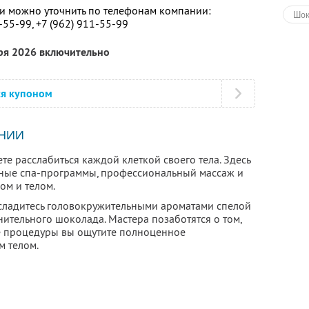
 можно уточнить по телефонам компании:
Шок
-55-99,
+7 (962) 911-55-99
Гор
бря 2026 включительно
Мас
Мас
ся купоном
Экз
НИИ
Мед
ете расслабиться каждой клеткой своего тела. Здесь
СПА
тные спа-программы, профессиональный массаж и
ом и телом.
СПА
асладитесь головокружительными ароматами спелой
Ант
нительного шоколада. Мастера позаботятся о том,
е процедуры вы ощутите полноценное
Обе
м телом.