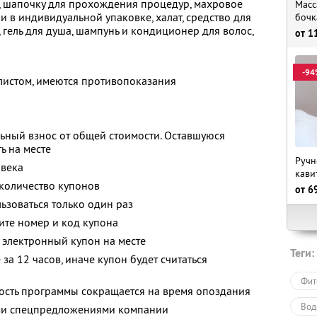
, шапочку для прохождения процедур, махровое
Масс
 в индивидуальной упаковке, халат, средство для
бочк
 гель для душа, шампунь и кондиционер для волос,
от
1
-94
листом, имеются противопоказания
ьный взнос от общей стоимости. Оставшуюся
ь на месте
Ручн
овека
кави
количество купонов
от
6
зоваться только один раз
ите номер и код купона
 электронный купон на месте
Теги:
за 12 часов, иначе купон будет считаться
Фит
сть программы сокращается на время опоздания
Вод
ими спецпредложениями компании