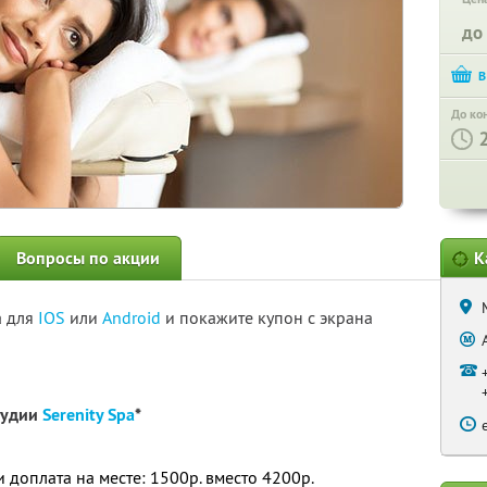
до
До ко
Вопросы по акции
К
а для
IOS
или
Android
и покажите купон с экрана
тудии
Serenity Spa
*
и доплата на месте: 1500р. вместо 4200р.