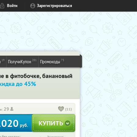
Войти
Зарегистрироваться
19
201
73
и
ПолучиКупон
Промокоды
ие в фитобочке, банановый
кидка до 45%
29
(11)
и:
1020
руб.
 без скидки: