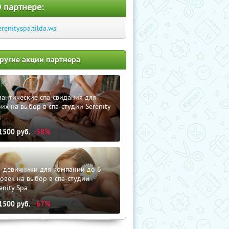
 партнере:
erenityspa.tilda.ws
ругие акции партнера
антические спа-свидания для
их на выбор в спа-студии Serenity
a
1500
руб.
-58%
а-девичники для компании до 6
овек на выбор в спа-студии
enity Spa
1500
руб.
-67%