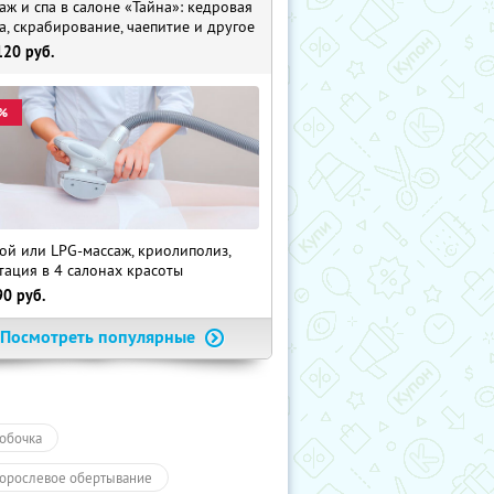
аж и спа в салоне «Тайна»: кедровая
а, скрабирование, чаепитие и другое
120
руб.
%
ой или LPG-массаж, криолиполиз,
тация в 4 салонах красоты
90
руб.
Посмотреть популярные
обочка
орослевое обертывание