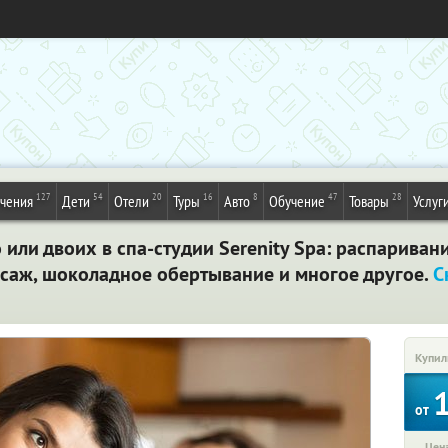
127
54
20
16
8
47
28
ечения
Дети
Отели
Туры
Авто
Обучение
Товары
Услуг
или двоих в спа-студии Serenity Spa: распариван
саж, шоколадное обертывание и многое другое.
С
Купил
от
Цена