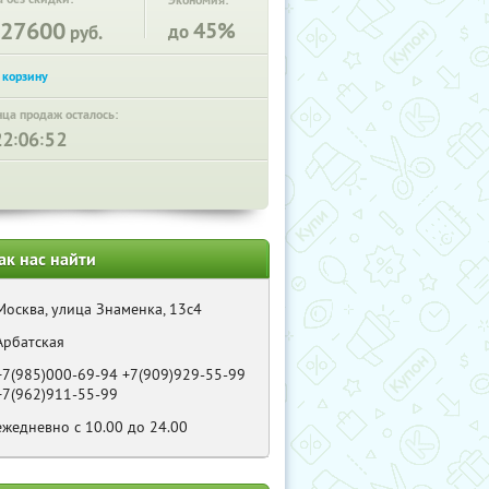
Экономия:
27600
45%
до
руб.
нца продаж осталось:
:
:
ак нас найти
Москва, улица Знаменка, 13с4
Арбатская
+7(985)000-69-94 +7(909)929-55-99
+7(962)911-55-99
ежедневно с 10.00 до 24.00