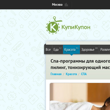
Москва
32
91
80
Все
Еда
Красота
Здоровье
Развл
Спа-программы для одного 
пилинг, тонизирующий мас
Главная
Красота
СПА