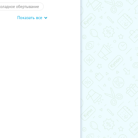
оладное обертывание
Показать все
ячее обертывание
Массаж стоп
саж рук
Стоун-массаж
саж ног
Тайский массаж
отические техники
овый массаж
СПА
-программы для двоих
-программы для одного
ицеллюлитный массаж
ртывание
Красота