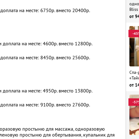
одно
Bliss
 доплата на месте: 6750р. вместо 20400р.
от
9
-45
и доплата на месте: 4600р. вместо 12800р.
 доплата на месте: 8450р. вместо 25600р.
Спа-
«Тай
от
1
и доплата на месте: 4950р. вместо 13800р.
-57
 доплата на месте: 9100р. вместо 27600р.
норазовую простыню для массажа, одноразовую
иленовую простыню для обертывания, купальник для