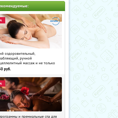
екомендуемые:
%
й оздоровительный,
лабляющий, ручной
целлюлитный массаж и не только
50
руб.
%
программы и премиальные спа для