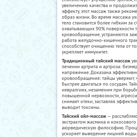
увеличению качества и продолжит
эффекту, этот массаж также реко
образ жизни. Во время массажа у
тело становится более гибким за 
охватывающих 90% поверхности те
кровообращение, устраняются заж
работа желудочно-кишечного трак
способствует очищению тела от т
укрепляет иммунитет.
Традиционный тайский массаж
ув
лечении артрита и артроза: безм
напряжение. Доказана эффективно
кровообращения: тайцы уверяют, ч
быстрее двигаться по сосудам. Та
невралгиях, незаменим при борьб
повышенной нервозности, агресси
снимает отеки, заставляя эффекти
выводит токсины.
Тайский ойл-массаж
— расслабляю
экстрактом жасмина и кокосового 
аюрведическую философию. Проце
ускоряет выведение лишней воды.