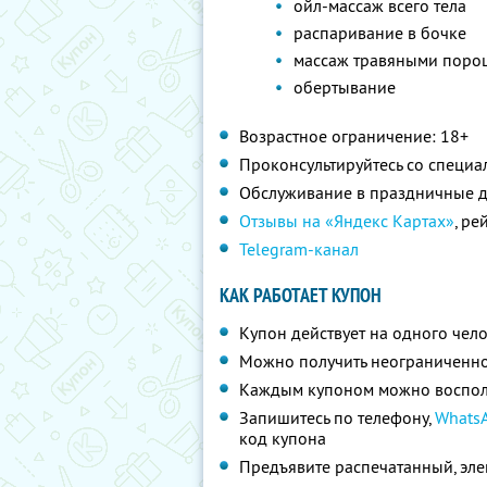
ойл-массаж всего тела
распаривание в бочке
массаж травяными порош
обертывание
Возрастное ограничение: 18+
Проконсультируйтесь со специа
Обслуживание в праздничные д
Отзывы на «Яндекс Картах»
, ре
Telegram-канал
КАК РАБОТАЕТ КУПОН
Купон действует на одного чел
Можно получить неограниченно
Каждым купоном можно восполь
Запишитесь по телефону,
Whats
код купона
Предъявите распечатанный, эл