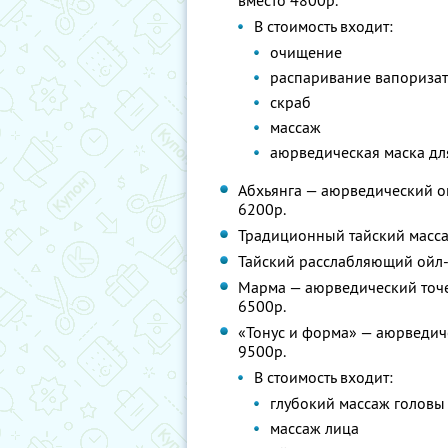
вместо 4800р.
В стоимость входит:
очищение
распаривание вапориза
скраб
массаж
аюрведическая маска дл
Абхьянга — аюрведический ой
6200р.
Традиционный тайский массаж
Тайский расслабляющий ойл-м
Марма — аюрведический точе
6500р.
«Тонус и форма» — аюрведиче
9500р.
В стоимость входит:
глубокий массаж головы
массаж лица