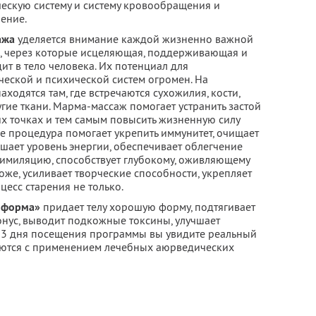
ческую систему и систему кровообращения и
ение.
ажа
уделяется внимание каждой жизненно важной
а», через которые исцеляющая, поддерживающая и
т в тело человека. Их потенциал для
ческой и психической систем огромен. На
ходятся там, где встречаются сухожилия, кости,
угие ткани. Марма-массаж помогает устранить застой
х точках и тем самым повысить жизненную силу
же процедура помогает укрепить иммунитет, очищает
ает уровень энергии, обеспечивает облегчение
симиляцию, способствует глубокому, оживляющему
оже, усиливает творческие способности, укрепляет
цесс старения не только.
 форма»
придает телу хорошую форму, подтягивает
тонус, выводит подкожные токсины, улучшает
 3 дня посещения программы вы увидите реальный
яются с применением лечебных аюрведических