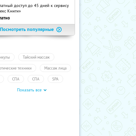
латный доступ до 45 дней к сервису
екс Книги»
латно
Посмотреть популярные
икулы
Тайский массаж
отические техники
Массаж лица
СПА
СПА
SPA
Показать все
саж
Коррекция фигуры
сота
СПА-программы для одного
учиКупон
Косметология лица
д за лицом
Красота