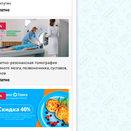
итуте»
латно
%
итно-резонансная томография
вного мозга, позвоночника, суставов,
нов
латно
%