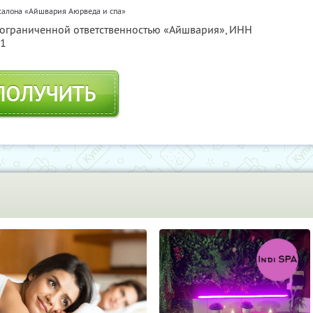
салона «Айшвария Аюрведа и спа»
с ограниченной ответственностью «Айшвария»,
ИНН
91
ПОЛУЧИТЬ