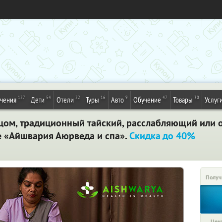
127
54
22
16
9
47
30
ечения
Дети
Отели
Туры
Авто
Обучение
Товары
Услуг
цом, традиционный тайский, расслабляющий или о
е «Айшвария Аюрведа и спа».
Скидка до 40%
Получ
Цена