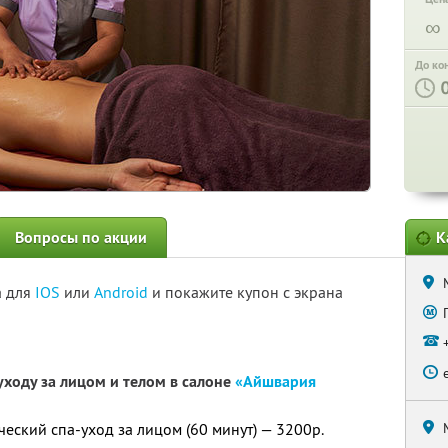
∞
До ко
Вопросы по акции
К
а для
IOS
или
Android
и покажите купон с экрана
ходу за лицом и телом в салоне
«Айшвария
ский спа-уход за лицом (60 минут) — 3200р.