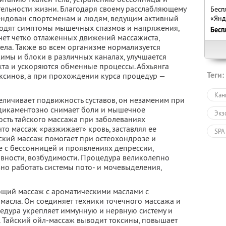
ельности жизни. Благодаря своему расслабляющему
Бесп
мендован спортсменам и людям, ведущим активный
«Янд
ходят симптомы мышечных спазмов и напряжения,
Бесп
счет четко отлаженных движений массажиста,
ла. Также во всем организме нормализуется
имы и блоки в различных каналах, улучшается
та и ускоряются обменные процессы. Абхьянга
Теги:
оксинов, а при прохождении курса процедур —
Кан
еличивает подвижность суставов, он незаменим при
едикаментозно снимает боли и мышечное
Экз
сть тайского массажа при заболеваниях
то массаж «разжижает» кровь, заставляя ее
SPA
йский массаж помогает при остеохондрозе и
е с бессонницей и проявлениях депрессии,
Мас
вности, возбудимости. Процедура великолепно
вно работать системы пото- и мочевыделения,
Кра
Пол
щий массаж с ароматическими маслами с
масла. Он соединяет техники точечного массажа и
Ухо
дура укрепляет иммунную и нервную систему и
 Тайский ойл-массаж выводит токсины, повышает