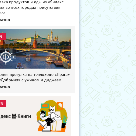
авка продуктов и еды из «Яндекс
и» во всех городах присутствия
иса
латно
%
рняя прогулка на теплоходе «Прага»
«Добрыня» с ужином и диджеем
латно
0%