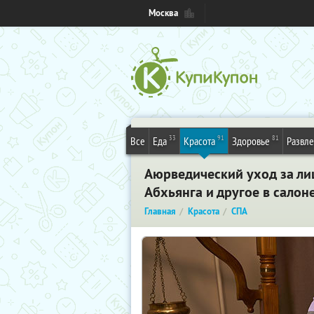
Москва
33
91
81
Все
Еда
Красота
Здоровье
Развл
Аюрведический уход за ли
Абхьянга и другое в салон
Главная
Красота
СПА