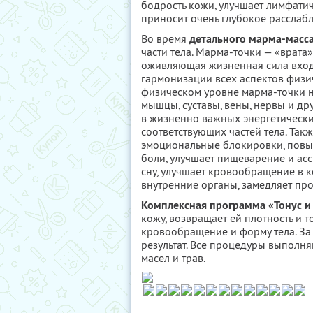
бодрость кожи, улучшает лимфати
приносит очень глубокое расслабл
Во время
детального марма-масс
части тела. Марма-точки — «врат
оживляющая жизненная сила входи
гармонизации всех аспектов физи
физическом уровне марма-точки на
мышцы, суставы, вены, нервы и др
в жизненно важных энергетически
соответствующих частей тела. Так
эмоциональные блокировки, повыш
боли, улучшает пищеварение и ас
сну, улучшает кровообращение в к
внутренние органы, замедляет про
Комплексная программа «Тонус и
кожу, возвращает ей плотность и 
кровообращение и форму тела. За
результат. Все процедуры выполн
масел и трав.