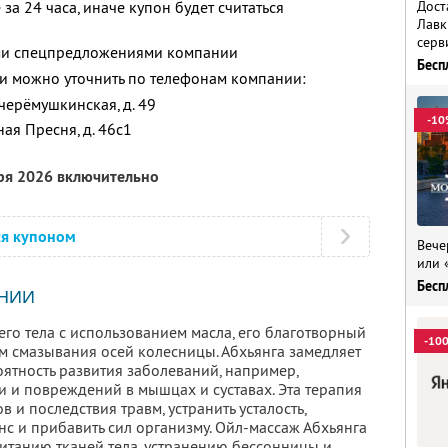
Дост
за 24 часа, иначе купон будет считаться
Лавк
серв
ими спецпредложениями компании
Бесп
 можно уточнить по телефонам компании:
очерёмушкинская, д. 49
-10
ная Пресня, д. 46с1
бря 2026 включительно
ся купоном
Вече
или 
Бесп
НИИ
его тела с использованием масла, его благотворный
-10
м смазывания осей колесницы. Абхьянга замедляет
ятность развития заболеваний, например,
и и повреждений в мышцах и суставах. Эта терапия
 и последствия травм, устранить усталость,
нс и прибавить сил организму. Ойл-массаж Абхьянга
питанию тканей тела, устранению бессонницы и