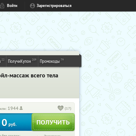
Войти
Зарегистрироваться
22
209
79
и
ПолучиКупон
Промокоды
йл-массаж всего тела
1944
(17)
или:
0
руб.
 без скидки: