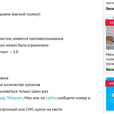
инст
Бесп
ками (мягкий пилинг)
-35
листом, имеются противопоказания
ни может быть ограничено
йтинг — 5,0
Магн
голо
орга
Бесп
овека
-40
е количество купонов
зоваться только один раз
App
,
Telegram
, Max или на
сайте
, сообщите номер и
ектронный или СМС-купон на месте