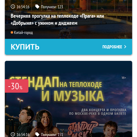
16:54:14
Получили:
123
Вечерняя прогулка на теплоходе «Прага» или
«Добрыня» с ужином и диджеем
Китай-город
КУПИТЬ
ПОДРОБНЕЕ
-30
%
16:54:14
Получили:
151