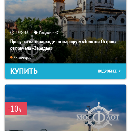
16:54:14
Получили:
47
Прогулка на теплоходе по маршруту «Золотой Остров»
от причала «Зарядье»
Китай-город
КУПИТЬ
ПОДРОБНЕЕ
-10
%