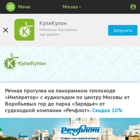
Меню
Москва
КупиКупон
Мобильное приложение
Загрузить
ещё удобнее
Речная прогулка на панорамном теплоходе
«Император» с аудиогидом по центру Москвы от
Воробьевых гор до парка «Зарядье» от
судоходной компании «Речфлот».
Скидка 10%