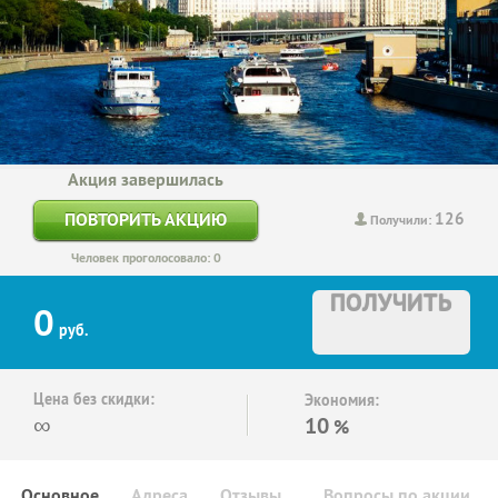
Акция завершилась
126
ПОВТОРИТЬ АКЦИЮ
Получили:
Человек проголосовало: 0
ПОЛУЧИТЬ
0
руб.
Цена без скидки:
Экономия:
∞
10
%
Основное
Адреса
Отзывы
Вопросы по акции