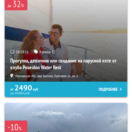
32
%
до
16:54:14
Купили:
12
Прогулка, девичник или свидание на парусной яхте от
клуба Poseidon Water Rest
Московская обл., дер. Болтино, Ореховая ул., вл. 2
2490
ПОДРОБНЕЕ
от
руб.
до
35000
руб.
-10
%