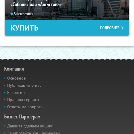
«Соболь» или «Августина»
Выставочная
КУПИТЬ
ПОДРОБНЕЕ
Компания
Основное
Публикации о нас
Вакансии
Правила сервиса
Ответы на вопросы
Бизнес-Партнёрам
Давайте сделаем акцию!
Заработайте, как Вебмастер