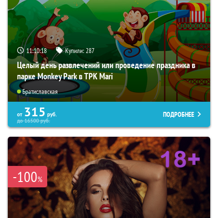
11:10:17
Купили:
287
Целый день развлечений или проведение праздника в
парке Monkey Park в ТРК Mari
Братиславская
315
ПОДРОБНЕЕ
от
руб.
до
16500
руб.
-100
%