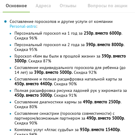
Основное
Адреса
Отзывы
Вопросы по акции
Составление гороскопов и другие услуги от компании
Personal-astro
:
Персональный гороскоп на 1 год за
250р. вместо 6000р
.
Скидка 96%
Персональный гороскоп на 2 года за
390р. вместо 8000р
.
Скидка 95%
Гороскоп «Кем вы были в прошлой жизни» за
390р. вместо
3000р
. Скидка 87%
Составление индивидуального гороскопа для ребенка (до
14 лет) за
390р. вместо 5000р.
Скидка 92%
Cоставление и полная расшифровка натальной карты за
450р. вместо 4400р
. Скидка 90%
Полная расшифровка рисунка ладоней рук у хироманта за
450р. вместо 5000р
. Скидка 91%
Составление диагностики кармы за
490р. вместо 2500р
.
Скидка 80%
Составление синастрии (гороскопа совместимости) с
партнером/возможным партнером за
490р. вместо 5000р
.
Скидка 90%
Комплекс услуг «Атлас судьбы» за
950р. вместо 15400р
.
Скидка 94%