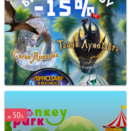
50
%
до