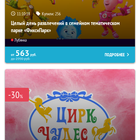
11:10:17
Купили:
256
Целый день развлечений в семейном тематическом
парке «ФиксиПарк»
Лубянка
563
ПОДРОБНЕЕ
от
руб.
до
2990
руб.
-30
%