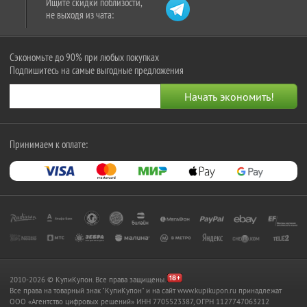
Ищите скидки поблизости,
не выходя из чата:
Сэкономьте до 90% при любых покупках
Подпишитесь на самые выгодные предложения
Принимаем к оплате:
2010-2026 © КупиКупон. Все права защищены.
Все права на товарный знак "КупиКупон" и на сайт www.kupikupon.ru принадлежат
OOO «Агентство цифровых решений» ИНН 7705523387, ОГРН 1127747063212