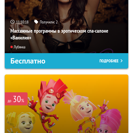
11:10:17
Получили:
2
Массажные программы в эротическом спа-салоне
«Ванилия»
Лубянка
Бесплатно
ПОДРОБНЕЕ
30
%
до