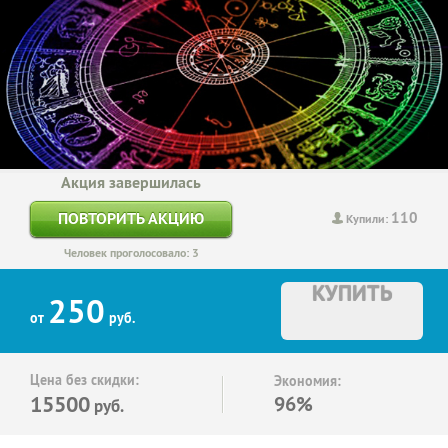
Акция завершилась
110
ПОВТОРИТЬ АКЦИЮ
Купили:
Человек проголосовало: 3
КУПИТЬ
250
от
руб.
Цена без скидки:
Экономия:
15500
96%
руб.