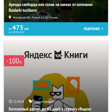
Аренда сапборда или сплав на каяках от компании
Baidarki-tuchkovo
Московская обл., Рузский р-н, пос. Тучково
475
ПОДРОБНЕЕ
от
руб.
до
4500
руб.
-100
%
11:10:17
Получи первым!
Бесплатный доступ до 45 дней к сервису «Яндекс