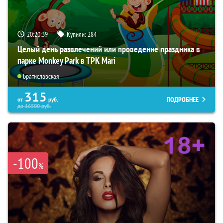
20:20:38
Купили:
284
Целый день развлечений или проведение праздника в
парке Monkey Park в ТРК Mari
Братиславская
315
ПОДРОБНЕЕ
от
руб.
до
16500
руб.
-100
%