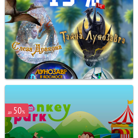
50
%
до