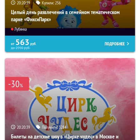
20:20:38
Купили:
256
Целый день развлечений в семейном тематическом
парке «ФиксиПарк»
Лубянка
563
ПОДРОБНЕЕ
от
руб.
до
2990
руб.
-30
%
20:20:38
Получили:
3284
Билеты на детские шоу в «Цирке чудес» в Москве и