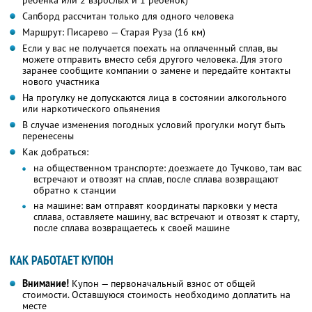
ребенка или 2 взрослых и 1 ребенок)
Сапборд рассчитан только для одного человека
Маршрут: Писарево — Старая Руза (16 км)
Если у вас не получается поехать на оплаченный сплав, вы
можете отправить вместо себя другого человека. Для этого
заранее сообщите компании о замене и передайте контакты
нового участника
На прогулку не допускаются лица в состоянии алкогольного
или наркотического опьянения
В случае изменения погодных условий прогулки могут быть
перенесены
Как добраться:
на общественном транспорте: доезжаете до Тучково, там вас
встречают и отвозят на сплав, после сплава возвращают
обратно к станции
на машине: вам отправят координаты парковки у места
сплава, оставляете машину, вас встречают и отвозят к старту,
после сплава возвращаетесь к своей машине
КАК РАБОТАЕТ КУПОН
Внимание!
Купон — первоначальный взнос от общей
стоимости. Оставшуюся стоимость необходимо доплатить на
месте