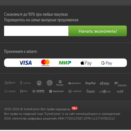
Сэкономьте до 90% при любых покупках
Подпишитесь на самые выгодные предложения
Принимаем к оплате:
2010-2026 © КупиКупон. Все права защищены.
Все права на товарный знак "КупиКупон" и на сайт www.kupikupon.ru принадлежат
OOO «Агентство цифровых решений» ИНН 7705523387, ОГРН 1127747063212