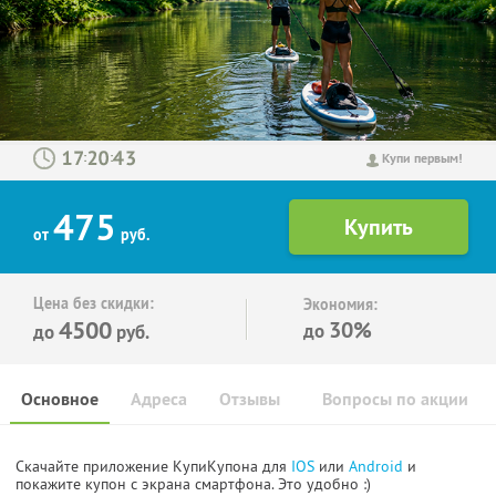
:
:
Купи первым!
475
от
руб.
Цена без скидки:
Экономия:
4500
30%
до
до
руб.
Основное
Адреса
Отзывы
Вопросы по акции
Скачайте приложение КупиКупона для
IOS
или
Android
и
покажите купон с экрана смартфона. Это удобно :)