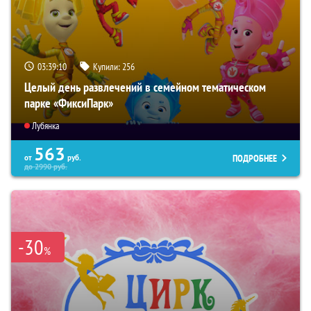
03:39:09
Купили:
256
Целый день развлечений в семейном тематическом
парке «ФиксиПарк»
Лубянка
563
ПОДРОБНЕЕ
от
руб.
до
2990
руб.
-30
%