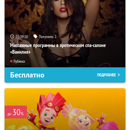
03:39:09
Получили:
2
Массажные программы в эротическом спа-салоне
«Ванилия»
Лубянка
Бесплатно
ПОДРОБНЕЕ
30
%
до