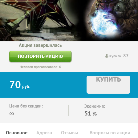
Акция завершилась
87
ПОВТОРИТЬ АКЦИЮ
Купили:
Человек проголосовало: 0
КУПИТЬ
70
руб.
Цена без скидки:
Экономия:
∞
51
%
Основное
Адреса
Отзывы
Вопросы по акции