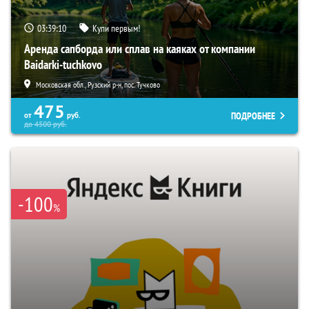
03:39:09
Купи первым!
Аренда сапборда или сплав на каяках от компании
Baidarki-tuchkovo
Московская обл., Рузский р-н, пос. Тучково
475
ПОДРОБНЕЕ
от
руб.
до
4500
руб.
-100
%