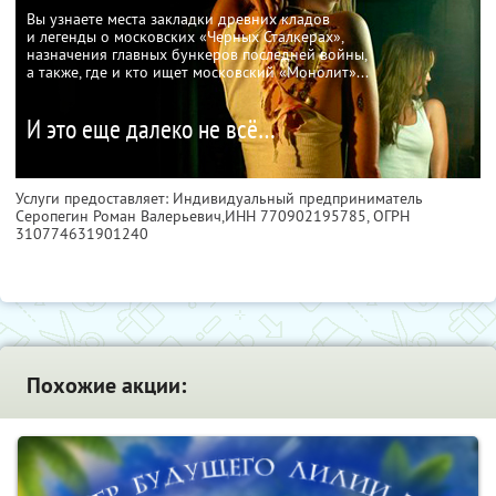
Вы узнаете места закладки древних кладов
и легенды о московских «Черных Сталкерах»,
назначения главных бункеров последней войны,
а также, где и кто ищет московский «Монолит»...
И это еще далеко не всё…
Услуги предоставляет: Индивидуальный предприниматель
Серопегин Роман Валерьевич,
ИНН 770902195785
, ОГРН
310774631901240
Похожие акции: