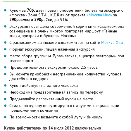
Купон за
70р.
дает право приобретения билета на экскурсию
«Москва - Зона S.T.A.L.K.E.R.а» от проекта
«Москва Икс»
за
290р. вместо 590р.
Скидка 51%
Экскурсия посвящена современной серии книг «Сталкер», она
совмещена и в очень многом повторяет маршрут «Тайные
знаки, призраки и бункеры Москвы»
С расписанием вы можете ознакомиться на сайте
Moskva-X.ru
Формат экскурсии: пешая наземная экскурсия
Место сбора группы: м. Тургеневская, в центре платформы под
телевизором
Продолжительность экскурсии: около 2,5 часов
Вы можете приобрести неограниченное количество купонов
для себя и в подарок
Купон действует на одного человека
Необходима предварительная запись по телефону
Предъявляйте распечатанный купон на месте
Скидка по купону не суммируется с другими специальными
предложениями компании
По возможности возьмите с собой лупу и бинокль
Купон действителен по 14 июля 2012 включительно