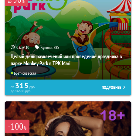
%
до
03:39:09
Купили:
285
Целый день развлечений или проведение праздника в
парке Monkey Park в ТРК Mari
Братиславская
315
ПОДРОБНЕЕ
от
руб.
до
16500
руб.
-100
%