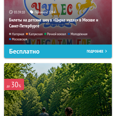
03:39:09
Получили:
3284
Билеты на детские шоу в «Цирке чудес» в Москве и
Санкт-Петербурге
Нагорная
Калужская
Речной вокзал
Молодёжная
Московская
Бесплатно
ПОДРОБНЕЕ
30
%
до