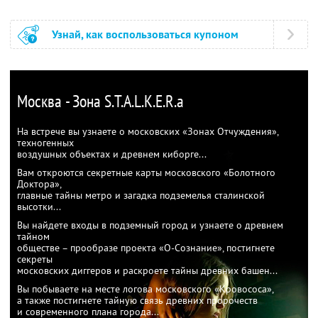
Узнай, как воспользоваться купоном
Москва - Зона S.T.A.L.K.E.R.а
На встрече вы узнаете о московских «Зонах Отчуждения»,
техногенных
воздушных объектах и древнем киборге...
Вам откроются секретные карты московского «Болотного
Доктора»,
главные тайны метро и загадка подземелья сталинской
высотки...
Вы найдете входы в подземный город и узнаете о древнем
тайном
обществе – прообразе проекта «О-Сознание», постигнете
секреты
московских диггеров и раскроете тайны древних башен...
Вы побываете на месте логова московского «Кровососа»,
а также постигнете тайную связь древних пророчеств
и современного плана города...