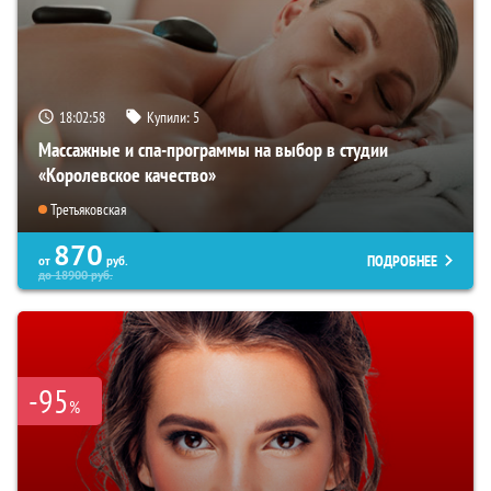
18:02:56
Купили:
5
Массажные и спа-программы на выбор в студии
«Королевское качество»
Третьяковская
870
ПОДРОБНЕЕ
от
руб.
до
18900
руб.
-95
%