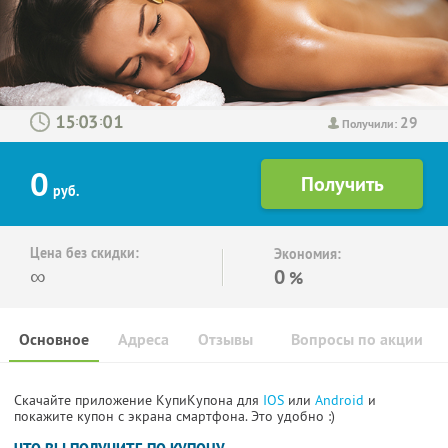
29
:
:
Получили:
0
руб.
Цена без скидки:
Экономия:
∞
0
%
Основное
Адреса
Отзывы
Вопросы по акции
Скачайте приложение КупиКупона для
IOS
или
Android
и
покажите купон с экрана смартфона. Это удобно :)