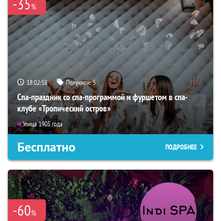
-35
%
18:02:56
Получили:
5
Спа-праздник со спа-программой и фуршетом в спа-
клубе «Тропический остров»
Улица 1905 года
Бесплатно
ПОДРОБНЕЕ
-60
%