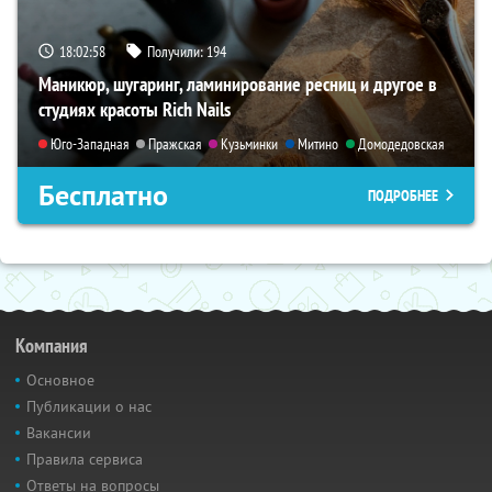
18:02:56
Получили:
194
Маникюр, шугаринг, ламинирование ресниц и другое в
студиях красоты Rich Nails
Юго-Западная
Пражская
Кузьминки
Митино
Домодедовская
Бесплатно
ПОДРОБНЕЕ
Компания
Основное
Публикации о нас
Вакансии
Правила сервиса
Ответы на вопросы