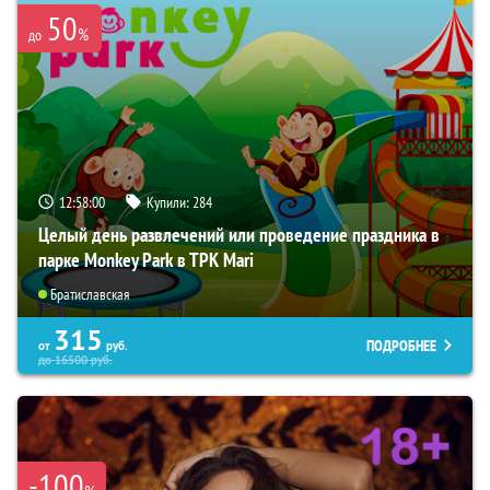
50
%
до
12:57:59
Купили:
284
Целый день развлечений или проведение праздника в
парке Monkey Park в ТРК Mari
Братиславская
315
ПОДРОБНЕЕ
от
руб.
до
16500
руб.
-100