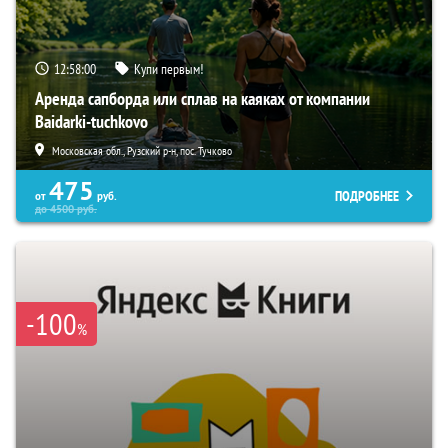
12:57:59
Купи первым!
Аренда сапборда или сплав на каяках от компании
Baidarki-tuchkovo
Московская обл., Рузский р-н, пос. Тучково
475
ПОДРОБНЕЕ
от
руб.
до
4500
руб.
-100
%