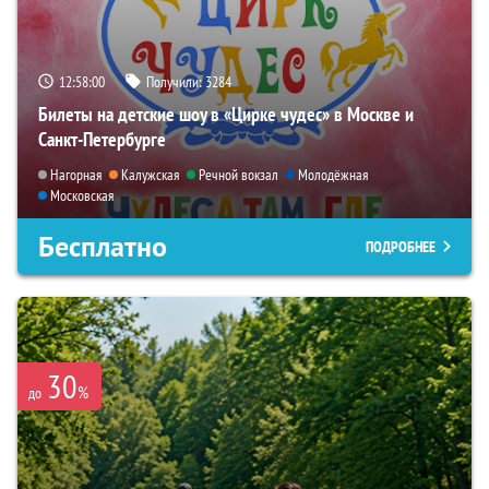
12:57:59
Получили:
3284
Билеты на детские шоу в «Цирке чудес» в Москве и
Санкт-Петербурге
Нагорная
Калужская
Речной вокзал
Молодёжная
Московская
Бесплатно
ПОДРОБНЕЕ
30
%
до