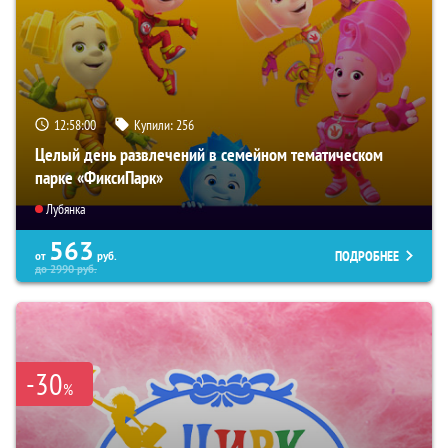
12:57:59
Купили:
256
Целый день развлечений в семейном тематическом
парке «ФиксиПарк»
Лубянка
563
ПОДРОБНЕЕ
от
руб.
до
2990
руб.
-30
%