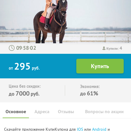
4
:
:
Купили:
295
от
руб.
Цена без скидки:
Экономия:
7000
61%
до
до
руб.
Основное
Адреса
Отзывы
Вопросы по акции
Скачайте приложение КупиКупона для
IOS
или
Android
и