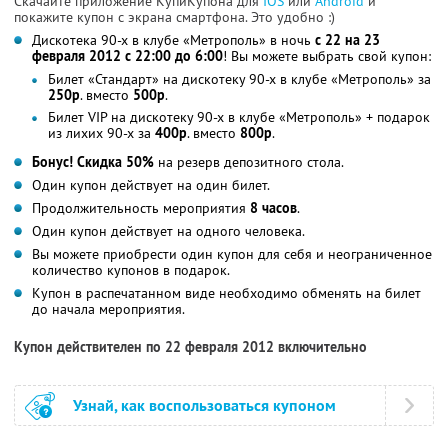
Скачайте приложение КупиКупона для
IOS
или
Android
и
покажите купон с экрана смартфона. Это удобно :)
Дискотека 90-х в клубе «Метрополь» в ночь
с 22 на 23
февраля 2012
с 22:00 до 6:00
! Вы можете выбрать свой купон:
Билет «Стандарт» на дискотеку 90-х в клубе «Метрополь» за
250р
. вместо
500р
.
Билет VIP на дискотеку 90-х в клубе «Метрополь» + подарок
из лихих 90-х за
400р
. вместо
800р
.
Бонус! Скидка 50%
на резерв депозитного стола.
Один купон действует на один билет.
Продолжительность мероприятия
8 часов
.
Один купон действует на одного человека.
Вы можете приобрести один купон для себя и неограниченное
количество купонов в подарок.
Купон в распечатанном виде необходимо обменять на билет
до начала мероприятия.
Купон действителен по 22 февраля 2012 включительно
Узнай, как воспользоваться купоном