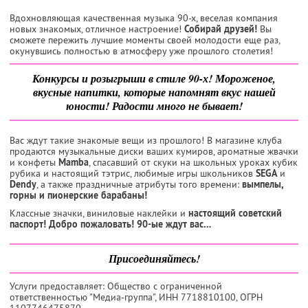
Вдохновляющая качественная музыка 90-х, веселая компания
новых знакомых, отличное настроение!
Собирай друзей!
Вы
сможете пережить лучшие моменты своей молодости еще раз,
окунувшись полностью в атмосферу уже прошлого столетия!
Конкурсы и розыгрыши в стиле 90-х! Мороженое,
вкусные напитки, которые напомнят вкус нашей
юности! Радости много не бывает!
Вас ждут такие знакомые вещи из прошлого! В магазине клуба
продаются музыкальные диски ваших кумиров, ароматные жвачки
и конфеты
Mamba
, спасавший от скуки на школьных уроках кубик
рубика и настоящий тэтрис, любимые игры школьников
SEGA
и
Dendy
, а также праздничные атрибуты того времени:
вымпелы,
горны и пионерские барабаны!
Классные значки, виниловые наклейки и
настоящий советский
паспорт!
Добро пожаловать! 90-ые ждут вас…
Присоединяйтесь!
Услуги предоставляет: Общество с ограниченной
ответственностью "Медиа-группа",
ИНН 7718810100
, ОГРН
1107746475870