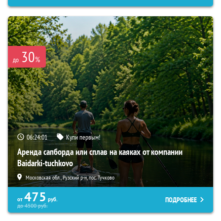
30
%
до
06:24:00
Купи первым!
Аренда сапборда или сплав на каяках от компании
Baidarki-tuchkovo
Московская обл., Рузский р-н, пос. Тучково
475
ПОДРОБНЕЕ
от
руб.
до
4500
руб.