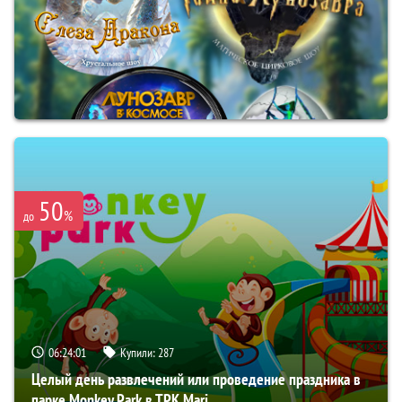
50
%
до
06:24:00
Купили:
287
Целый день развлечений или проведение праздника в
парке Monkey Park в ТРК Mari