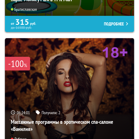
Братиславская
315
ПОДРОБНЕЕ
от
руб.
до
16500
руб.
-100
%
06:24:00
Получили:
2
Массажные программы в эротическом спа-салоне
«Ванилия»
Лубянка