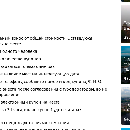
Тур
Вы
39
ьный взнос от общей стоимости. Оставшуюся
ь на месте
я одного человека
количество купонов
1-
сер
зоваться только один раз
«Ш
е наличие мест на интересующую дату
42
о телефону, сообщите номер и код купона,
Ф. И. О.
 внести после согласования с туроператором, но не
тправления
 электронный купон на месте
1-д
за 24 часа, иначе купон будет считаться
Пе
64
ими спецпредложениями компании