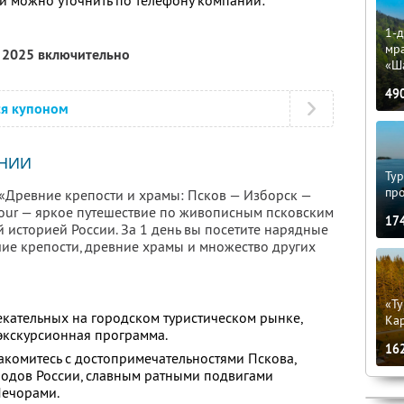
 можно уточнить по телефону компании:
1-д
мр
я 2025 включительно
«Ш
49
ся купоном
НИИ
Тур
пр
 «Древние крепости и храмы: Псков — Изборск —
our — яркое путешествие по живописным псковским
17
й историей России. За 1 день вы посетите нарядные
чие крепости, древние храмы и множество других
«Ту
екательных на городском туристическом рынке,
Кар
 экскурсионная программа.
16
накомитесь с достопримечательностями Пскова,
родов России, славным ратными подвигами
ечорами.