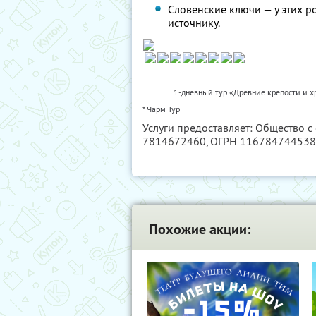
Словенские ключи — у этих р
источнику.
1-дневный тур «Древние крепости и х
* Чарм Тур
Услуги предоставляет: Общество с
7814672460
, ОГРН 11678474453
Похожие акции: