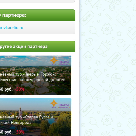
 партнере:
urivkareliu.ru
ругие акции партнера
невный тур «Тверь и Торжок:
ешествие по государевой дороге»
40
руб.
-50%
невный тур «Старая Русса и
ликий Новгород»
40
руб.
-50%