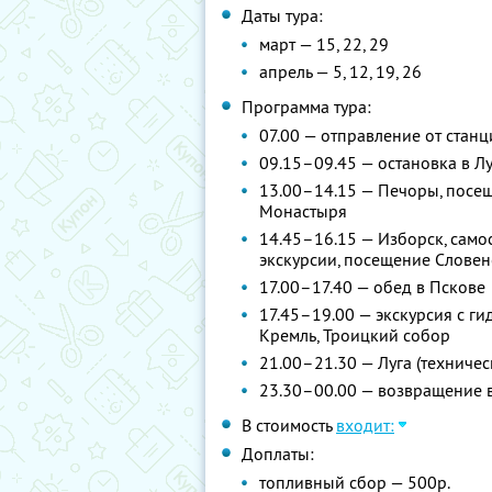
Даты тура:
март — 15, 22, 29
апрель — 5, 12, 19, 26
Программа тура:
07.00 — отправление от стан
09.15–09.45 — остановка в Лу
13.00–14.15 — Печоры, посе
Монастыря
14.45–16.15 — Изборск, само
экскурсии, посещение Слове
17.00–17.40 — обед в Пскове
17.45–19.00 — экскурсия с г
Кремль, Троицкий собор
21.00–21.30 — Луга (техничес
23.30–00.00 — возвращение в
В стоимость
входит:
Доплаты:
топливный сбор — 500р.