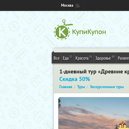
Москва
32
91
80
Все
Еда
Красота
Здоровье
Развл
1-дневный тур «Древние кр
Скидка 50%
Главная
Туры
Экскурсионные туры