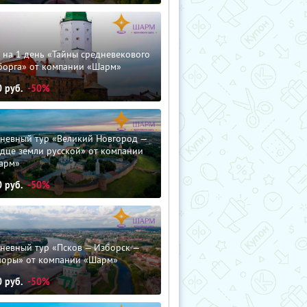
 на 1 день «Тайны средневекового
борга» от компании «Шарм»
0
руб.
-50%
дневный тур «Великий Новгород —
дце земли русской» от компании
арм»
0
руб.
-50%
невный тур «Псков — Изборск —
чоры» от компании «Шарм»
0
руб.
-50%