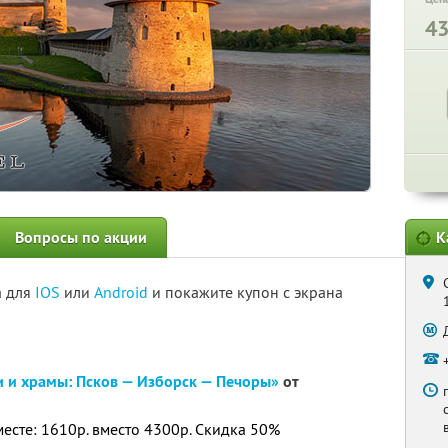
4
Вопросы по акции
К
а для
IOS
или
Android
и покажите купон с экрана
 и храмы: Псков — Изборск — Печоры»
от
месте: 1610р. вместо 4300р. Скидка 50%