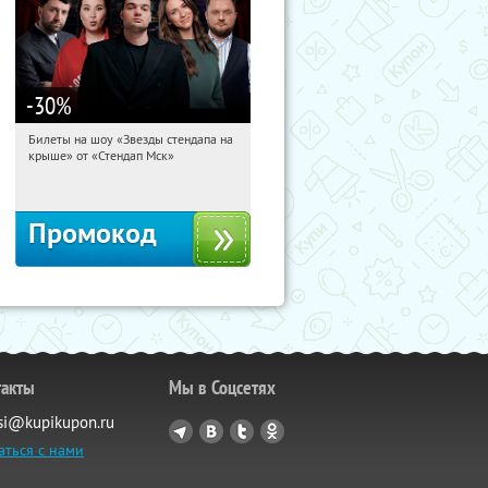
-30
%
Билеты на шоу «Звезды стендапа на
01:24:23
Получили:
2
крыше» от «Стендап Мск»
Красные Ворота
Промокод
такты
Мы в Соцсетях
si@kupikupon.ru
аться с нами