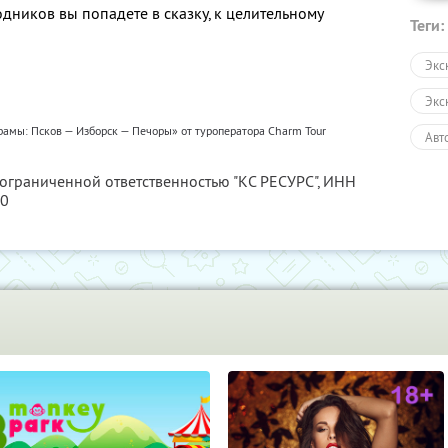
одников вы попадете в сказку, к целительному
Теги:
Экс
Экс
рамы: Псков — Изборск — Печоры» от туроператора Charm Tour
Авт
Пеш
 ограниченной ответственностью "КС РЕСУРС",
ИНН
80
Дру