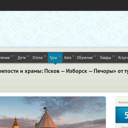
127
54
20
16
8
47
28
ечения
Дети
Отели
Туры
Авто
Обучение
Товары
Услуг
епости и храмы: Псков — Изборск — Печоры» от т
Купил
Цена