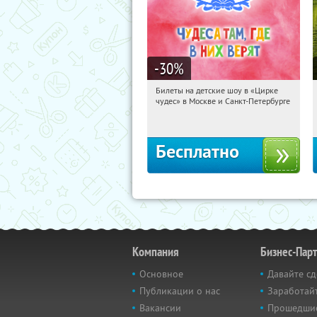
-30
%
Билеты на детские шоу в «Цирке
01:24:23
Получили:
3284
чудес» в Москве и Санкт-Петербурге
Нагорная
Калужская
Речной вокзал
Молодёжная
Московская
Бесплатно
Компания
Бизнес-Пар
Основное
Давайте сд
Публикации о нас
Заработайт
Вакансии
Прошедши