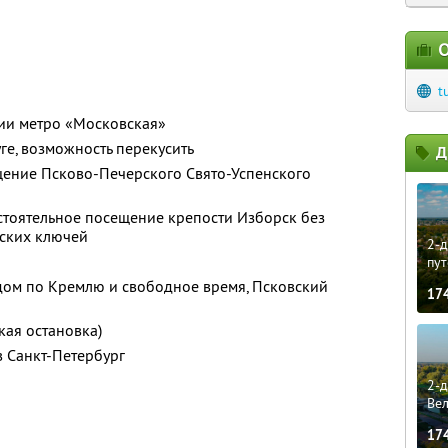
О
t
ции метро «Московская»
ге, возможность перекусить
Д
щение Псково-Печерского Свято-Успенского
стоятельное посещение крепости Изборск без
нских ключей
2-д
пут
идом по Кремлю и свободное время, Псковский
17
кая остановка)
 Санкт-Петербург
2-д
Ве
17