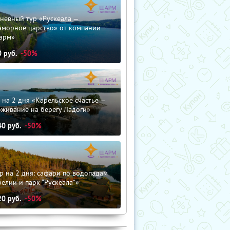
невный тур «Рускеала —
аморное царство» от компании
арм»
0
руб.
-50%
 на 2 дня «Карельское счастье —
оживание на берегу Ладоги»
40
руб.
-50%
р на 2 дня: сафари по водопадам
елии и парк “Рускеала"»
20
руб.
-50%