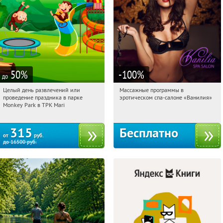
50
%
-100
%
до
Целый день развлечений или
Массажные программы в
01:24:23
Купили:
285
01:24:23
Получили:
2
проведение праздника в парке
эротическом спа-салоне «Ванилия»
Братиславская
Лубянка
Monkey Park в ТРК Mari
315
Бесплатно
от
руб.
до
16500
руб.