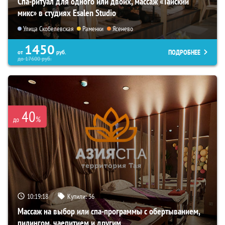
Спа-ритуал для одного или двоих, массаж «Тайский
микс» в студиях Esalen Studio
Улица Скобелевская
Раменки
Ясенево
1450
ПОДРОБНЕЕ
от
руб.
до
17600
руб.
40
%
до
10:19:17
Купили:
36
Массаж на выбор или спа-программы с обертыванием,
пилингом, чаепитием и другим