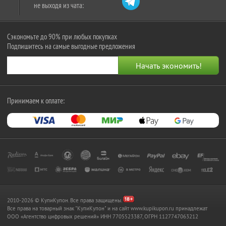
не выходя из чата:
Сэкономьте до 90% при любых покупках
Подпишитесь на самые выгодные предложения
Принимаем к оплате:
2010-2026 © КупиКупон. Все права защищены.
Все права на товарный знак "КупиКупон" и на сайт www.kupikupon.ru принадлежат
OOO «Агентство цифровых решений» ИНН 7705523387, ОГРН 1127747063212