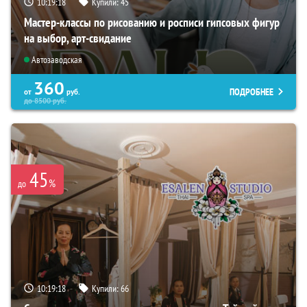
10:19:17
Купили:
45
Мастер-классы по рисованию и росписи гипсовых фигур
на выбор, арт-свидание
Автозаводская
360
ПОДРОБНЕЕ
от
руб.
до
8500
руб.
45
%
до
10:19:17
Купили:
66