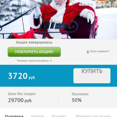
Акция завершилась
ПОВТОРИТЬ АКЦИЮ
Купи первым!
Человек проголосовало: 0
КУПИТЬ
3720
руб.
Цена без скидки:
Экономия:
29700
50%
руб.
Основное
Адреса
Отзывы
Вопросы по акции