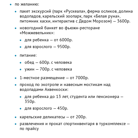
по желанию:
пакет экскурсий (парк «Рускеала», ферма осликов, долина
водопадов, карельский зоопарк, парк «Белая руна»,
питомник хаски, интерактив с Дедом Морозом) — 3600р.
новогодний банкет во фьюжн-ресторане
«Можжевельник»:
для ребенка — от 6000р.
для взрослого — 9500р.
питание:
обед — 600р. с человека
ужин — 700р. с человека
1-местное размещение — от 7000р.
проход по экотропе и навесным мостикам над
водопадами Ахвенкоски:
для ребенка до 13 лет, студента или пенсионера —
350р.
для взрослого — 450р.
карельские деликатесы — от 200р.
развлечения и прокат спортинвентаря в туркомплексе —
по прайсу