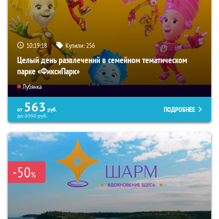
10:19:17
Купили:
256
Целый день развлечений в семейном тематическом
парке «ФиксиПарк»
Лубянка
563
ПОДРОБНЕЕ
от
руб.
до
2990
руб.
-50
%