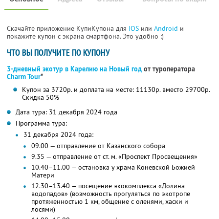
Скачайте приложение КупиКупона для
IOS
или
Android
и
покажите купон с экрана смартфона. Это удобно :)
ЧТО ВЫ ПОЛУЧИТЕ ПО КУПОНУ
3-дневный экотур в Карелию на Новый год
от туроператора
Charm Tour
*
Купон за 3720р. и доплата на месте: 11130р. вместо 29700р.
Скидка 50%
Дата тура: 31 декабря 2024 года
Программа тура:
31 декабря 2024 года:
09.00 — отправление от Казанского собора
9.35 — отправление от ст. м. «Проспект Просвещения»
10.40–11.00 — остановка у храма Коневской Божией
Матери
12.30–13.40 — посещение экокомплекса «Долина
водопадов» (возможность прогуляться по экотропе
протяженностью 1 км, общение с оленями, хаски и
лосями)