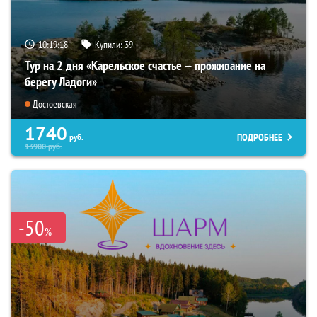
10:19:17
Купили:
39
Тур на 2 дня «Карельское счастье — проживание на
берегу Ладоги»
Достоевская
1740
ПОДРОБНЕЕ
руб.
13900
руб.
-50
%