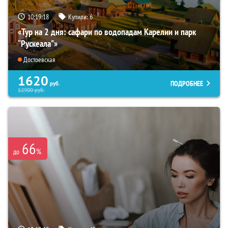
10:19:17
Купили:
6
«Тур на 2 дня: сафари по водопадам Карелии и парк
“Рускеала"»
Достоевская
1620
ПОДРОБНЕЕ
руб.
12900
руб.
66
%
до