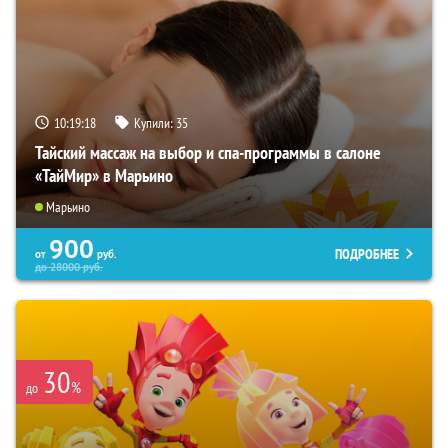
10:19:17
Купили:
35
Тайский массаж на выбор и спа-программы в салоне
«ТайМир» в Марьино
Марьино
900
ПОДРОБНЕЕ
от
руб.
до
28000
руб.
30
%
до