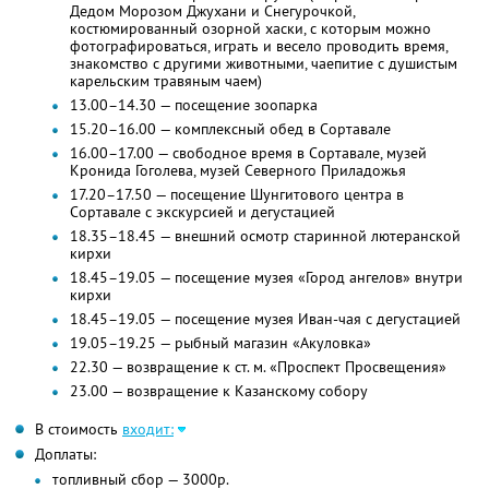
Дедом Морозом Джухани и Снегурочкой,
костюмированный озорной хаски, с которым можно
фотографироваться, играть и весело проводить время,
знакомство с другими животными, чаепитие с душистым
карельским травяным чаем)
13.00–14.30 — посещение зоопарка
15.20–16.00 — комплексный обед в Сортавале
16.00–17.00 — свободное время в Сортавале, музей
Кронида Гоголева, музей Северного Приладожья
17.20–17.50 — посещение Шунгитового центра в
Сортавале с экскурсией и дегустацией
18.35–18.45 — внешний осмотр старинной лютеранской
кирхи
18.45–19.05 — посещение музея «Город ангелов» внутри
кирхи
18.45–19.05 — посещение музея Иван-чая с дегустацией
19.05–19.25 — рыбный магазин «Акуловка»
22.30 — возвращение к ст. м. «Проспект Просвещения»
23.00 — возвращение к Казанскому собору
В стоимость
входит:
Доплаты:
топливный сбор — 3000р.