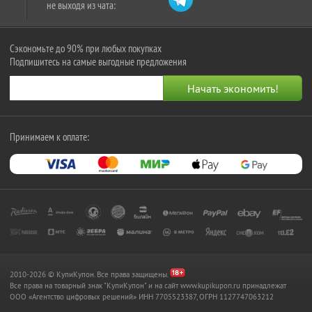
не выходя из чата:
Сэкономьте до 90% при любых покупках
Подпишитесь на самые выгодные предложения
Принимаем к оплате:
2010-2026 © КупиКупон. Все права защищены.
Все права на товарный знак "КупиКупон" и на сайт www.kupikupon.ru принадлежат
OOO «Агентство цифровых решений» ИНН 7705523387, ОГРН 1127747063212