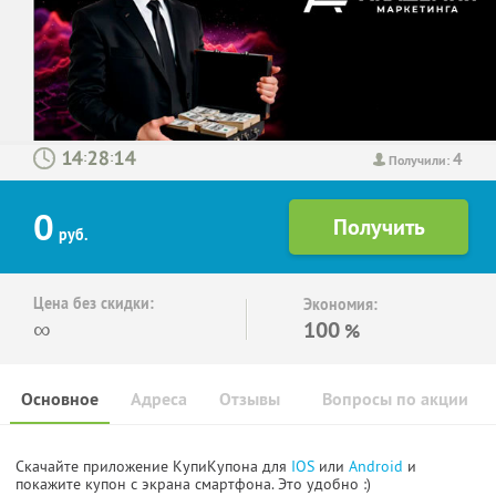
4
:
:
Получили:
0
руб.
Цена без скидки:
Экономия:
∞
100
%
Основное
Адреса
Отзывы
Вопросы по акции
Скачайте приложение КупиКупона для
IOS
или
Android
и
покажите купон с экрана смартфона. Это удобно :)