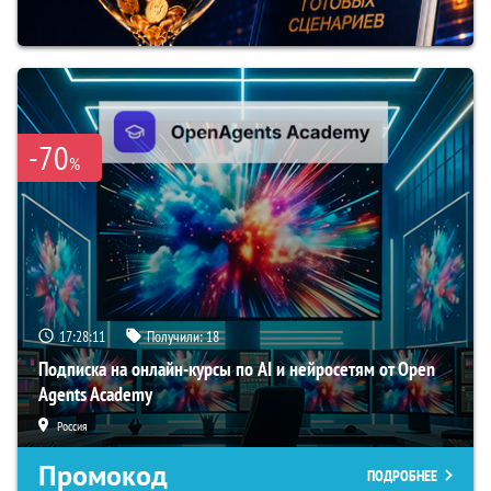
-70
%
17:28:10
Получили:
18
Подписка на онлайн-курсы по AI и нейросетям от Open
Agents Academy
Россия
Промокод
ПОДРОБНЕЕ