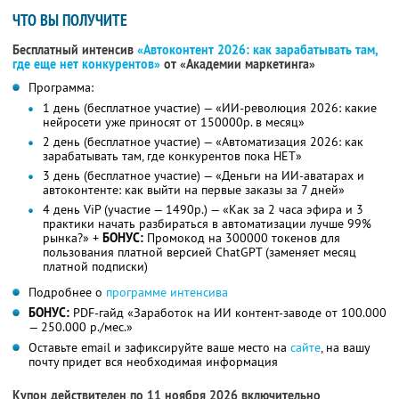
ЧТО ВЫ ПОЛУЧИТЕ
Бесплатный интенсив
«Автоконтент 2026: как зарабатывать там,
где еще нет конкурентов»
от «Академии маркетинга»
Программа:
1 день (бесплатное участие) — «ИИ-революция 2026: какие
нейросети уже приносят от 150000р. в месяц»
2 день (бесплатное участие) — «Автоматизация 2026: как
зарабатывать там, где конкурентов пока НЕТ»
3 день (бесплатное участие) — «Деньги на ИИ-аватарах и
автоконтенте: как выйти на первые заказы за 7 дней»
4 день ViP (участие — 1490р.) — «Как за 2 часа эфира и 3
практики начать разбираться в автоматизации лучше 99%
рынка?» +
БОНУС:
Промокод на 300000 токенов для
пользования платной версией ChatGPT (заменяет месяц
платной подписки)
Подробнее о
программе интенсива
БОНУС:
PDF-гайд «Заработок на ИИ контент-заводе от 100.000
— 250.000 р./мес.»
Оставьте email и зафиксируйте ваше место на
сайте
, на вашу
почту придет вся необходимая информация
Купон действителен по 11 ноября 2026 включительно