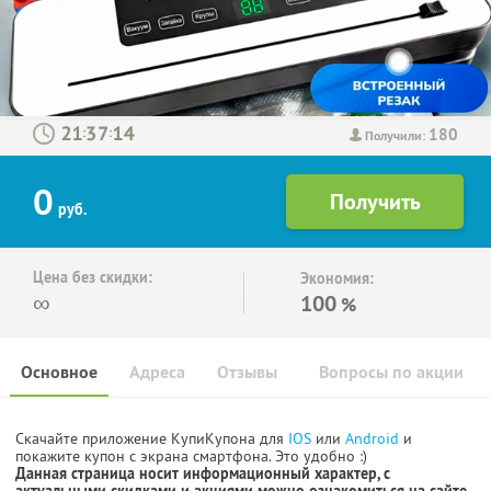
180
:
:
Получили:
0
руб.
Цена без скидки:
Экономия:
∞
100
%
Основное
Адреса
Отзывы
Вопросы по акции
Скачайте приложение КупиКупона для
IOS
или
Android
и
покажите купон с экрана смартфона. Это удобно :)
Данная страница носит информационный характер, с