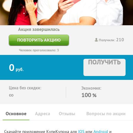
Акция завершилась
210
ПОВТОРИТЬ АКЦИЮ
Получили:
Человек проголосовало: 3
ПОЛУЧИТЬ
0
руб.
Цена без скидки:
Экономия:
∞
100
%
Основное
Адреса
Отзывы
Вопросы по акции
Скачайте приложение КупиКупона для
IOS
или
Android
и