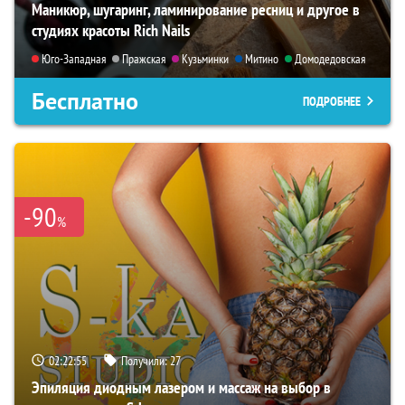
Маникюр, шугаринг, ламинирование ресниц и другое в
студиях красоты Rich Nails
Юго-Западная
Пражская
Кузьминки
Митино
Домодедовская
Бесплатно
ПОДРОБНЕЕ
-90
%
02:22:54
Получили:
27
Эпиляция диодным лазером и массаж на выбор в