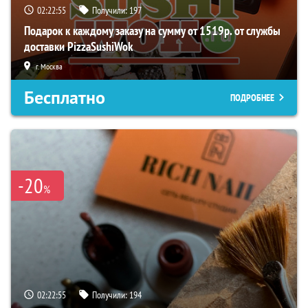
02:22:54
Получили:
197
Подарок к каждому заказу на сумму от 1519р. от службы
доставки PizzaSushiWok
г. Москва
Бесплатно
ПОДРОБНЕЕ
-20
%
02:22:54
Получили:
194