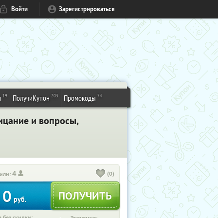
Войти
Зарегистрироваться
19
203
74
и
ПолучиКупон
Промокоды
ицание и вопросы,
4
(0)
или:
0
руб.
 без скидки: