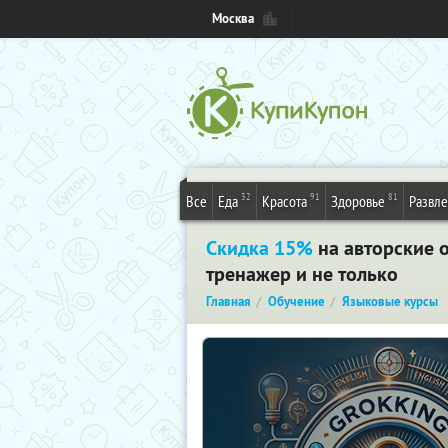
Москва
32
91
81
Все
Еда
Красота
Здоровье
Развл
Скидка 15%
на авторские 
тренажер и не только
Главная
Обучение
Языковые курсы