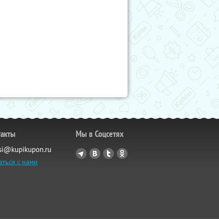
такты
Мы в Соцсетях
si@kupikupon.ru
аться с нами