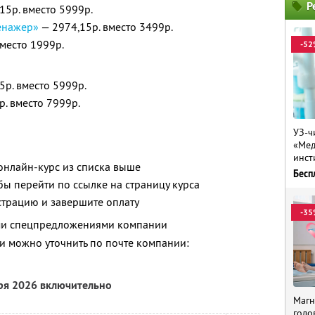
Р
15р. вместо 5999р.
енажер»
— 2974,15р. вместо 3499р.
место 1999р.
-52
5р. вместо 5999р.
. вместо 7999р.
УЗ-ч
«Мед
инст
онлайн-курс из списка выше
Бесп
бы перейти по ссылке на страницу курса
страцию и завершите оплату
-35
ими спецпредложениями компании
 можно уточнить по почте компании:
бря 2026 включительно
Магн
голо