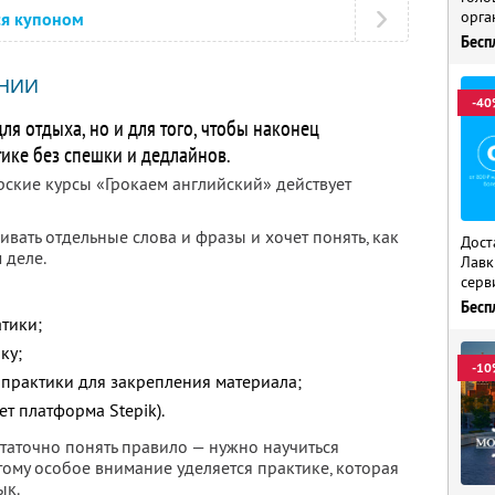
орга
ся купоном
Бесп
НИИ
-40
ля отдыха, но и для того, чтобы наконец
тике без спешки и дедлайнов.
рские курсы «Грокаем английский» действует
чивать отдельные слова и фразы и хочет понять, как
Дост
 деле.
Лавк
серв
Бесп
тики;
ку;
-10
 практики для закрепления материала;
ет платформа Stepik).
статочно понять правило — нужно научиться
тому особое внимание уделяется практике, которая
ык.