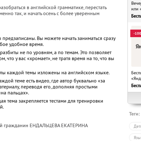
Вече
разобраться в английской грамматике, перестать
или 
менно так, и начать осень с более уверенным
Бесп
-10
ы предзаписаны. Вы можете начать заниматься сразу
юбое удобное время.
разбиты не по уровням, а по темам. Это позволяет
, что у вас «хромает», не тратя время на то, что вы
лы каждой темы изложены на английском языке.
Бесп
«Янд
аждой теме есть видео, где автор буквально «за
Бесп
атериалу, переводя его, дополняя простыми
на пальцах».
ая тема закрепляется тестами для тренировки
й.
Теги:
тый гражданин ЕНДАЛЬЦЕВА ЕКАТЕРИНА
Дет
Язы