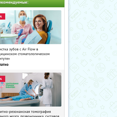
екомендуемые:
%
истка зубов с Air Flow в
ицинском стоматологическом
итуте»
латно
%
итно-резонансная томография
вного мозга, позвоночника, суставов,