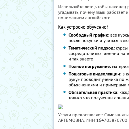
Используйте лето, чтобы наконец 
угадывать, почему язык работает и
пониманием английского.
Как устроено обучение?
Свободный график:
все курс
после покупки и учиться в л
Тематический подход:
курсы 
сосредоточиться именно на том
и так знаете
Полное погружение:
материа
Пошаговые видеолекции:
в к
руку» проводит ученика по м
объяснениями и примерами «
Обязательная практика:
кажд
только что полученных знани
Услуги предоставляет: Самозаня
АРТЕМОВНА,
ИНН 164705870700