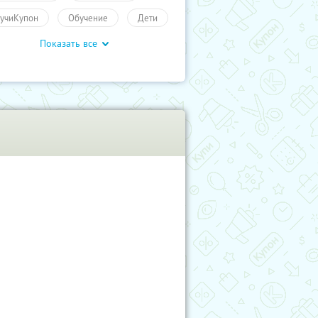
учиКупон
Обучение
Дети
Показать все
чение