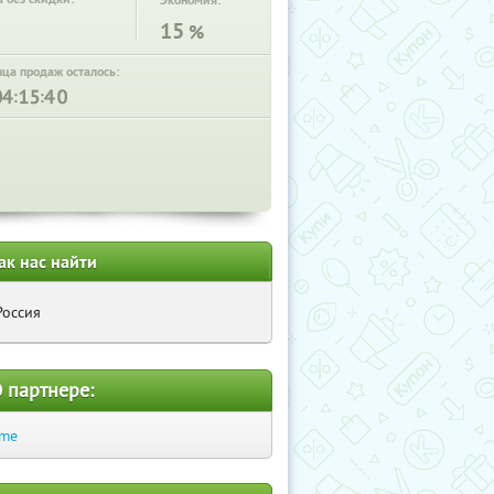
Экономия:
15
%
нца продаж осталось:
:
:
ак нас найти
Россия
 партнере:
.me