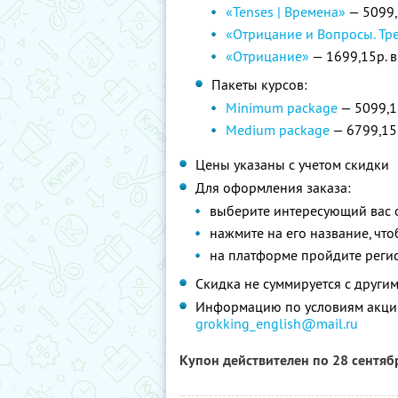
«Tenses | Времена»
— 5099,
«Отрицание и Вопросы. Тр
«Отрицание»
— 1699,15р. в
Пакеты курсов:
Minimum package
— 5099,1
Medium package
— 6799,15р
Цены указаны с учетом скидки
Для оформления заказа:
выберите интересующий вас 
нажмите на его название, что
на платформе пройдите реги
Скидка не суммируется с друг
Информацию по условиям акции
grokking_english@mail.ru
Купон действителен по 28 сентя