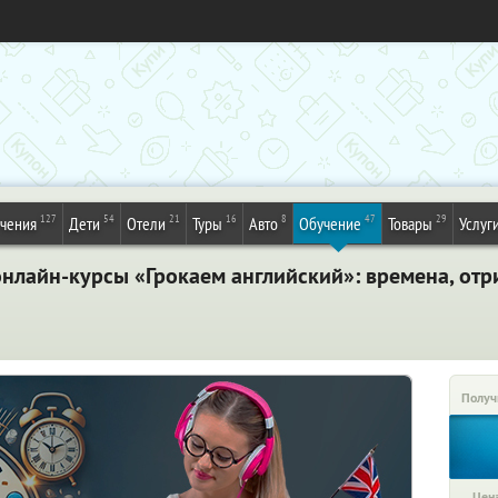
127
54
21
16
8
47
29
ечения
Дети
Отели
Туры
Авто
Обучение
Товары
Услуг
онлайн-курсы «Грокаем английский»: времена, отр
Получ
Цена