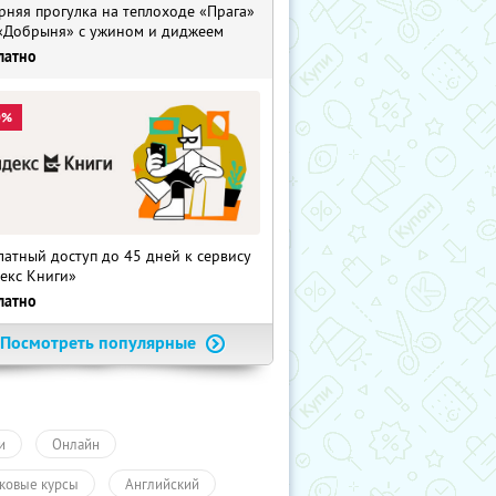
рняя прогулка на теплоходе «Прага»
«Добрыня» с ужином и диджеем
латно
0%
латный доступ до 45 дней к сервису
екс Книги»
латно
Посмотреть популярные
и
Онлайн
ковые курсы
Английский