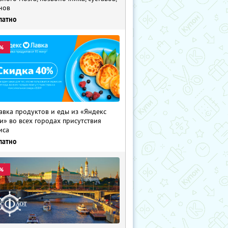
нов
латно
%
авка продуктов и еды из «Яндекс
и» во всех городах присутствия
иса
латно
%