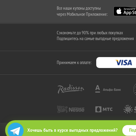
Все наши купоны доступны
через Мобильное Приложение:
Сэкономьте до 90% при любых покупках
Подпишитесь на самые выгодные предложения
Принимаем к оплате:
Под
Хочешь быть в курсе выгодных предложений?
2010-2026 © КупиКупон. Все права защищены.