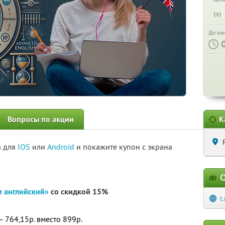
∞
До ко
Вопросы по акции
К
а для
IOS
или
Android
и покажите купон с экрана
О
м английский»
со скидкой 15%
t
 764,15р. вместо 899р.