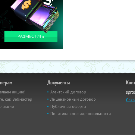
тнёрам
Документы
Кон
елаем акцию!
Агентский договор
spro
е, как Вебмастер
Лицензионный договор
Связ
е акции
Публичная оферта
Политика конфиденциальности