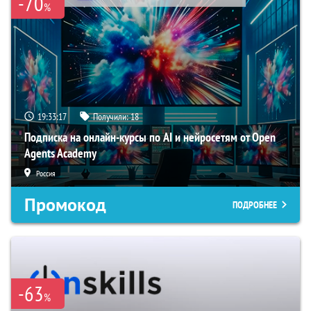
-70
%
19:33:16
Получили:
18
Подписка на онлайн-курсы по AI и нейросетям от Open
Agents Academy
Россия
Промокод
ПОДРОБНЕЕ
-63
%