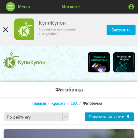
Меню
Москва
КупиКупон
Мобильное приложение
Загрузить
ещё удобнее
Фитобочка
Главная
Красота
СПА
Фитобочка
Показать на карте
По рейтингу