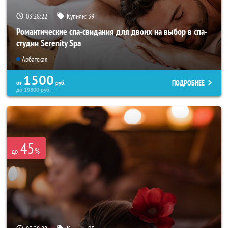
03:28:21
Купили:
39
Романтические спа-свидания для двоих на выбор в спа-
студии Serenity Spa
Арбатская
1500
ПОДРОБНЕЕ
от
руб.
до
19800
руб.
45
%
до