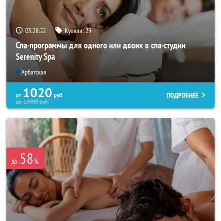
03:28:21
Купили:
29
Спа-программы для одного или двоих в спа-студии
Serenity Spa
Арбатская
1020
ПОДРОБНЕЕ
от
руб.
до
27600
руб.
58
%
до