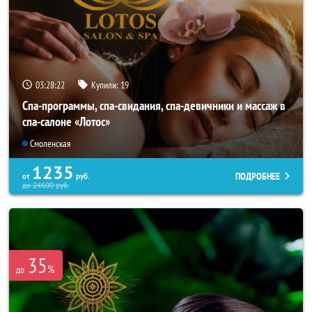
03:28:21
Купили:
19
Спа-программы, спа-свидания, спа-девичники и массаж в
спа-салоне «Лотос»
Смоленская
1235
ПОДРОБНЕЕ
от
руб.
до
24600
руб.
35
%
до