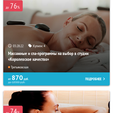
76
%
до
03:28:21
Купили:
4
Массажные и спа-программы на выбор в студии
«Королевское качество»
Третьяковская
870
ПОДРОБНЕЕ
от
руб.
до
18900
руб.
74
%
до