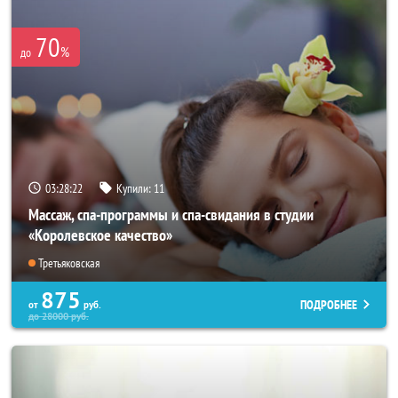
70
%
до
03:28:21
Купили:
11
Массаж, спа-программы и спа-свидания в студии
«Королевское качество»
Третьяковская
875
ПОДРОБНЕЕ
от
руб.
до
28000
руб.