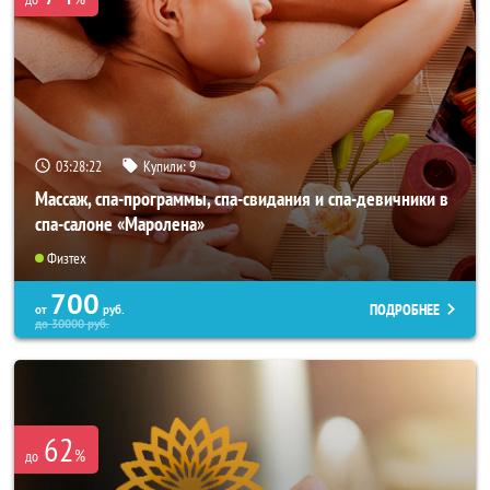
03:28:21
Купили:
9
Массаж, спа-программы, спа-свидания и спа-девичники в
спа-салоне «Маролена»
Физтех
700
ПОДРОБНЕЕ
от
руб.
до
30000
руб.
62
%
до