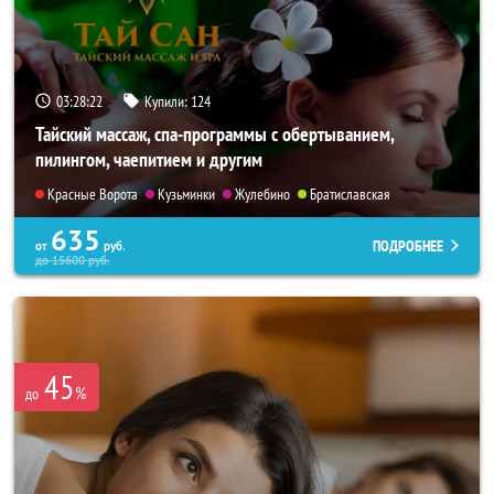
03:28:21
Купили:
124
Тайский массаж, спа-программы с обертыванием,
пилингом, чаепитием и другим
Красные Ворота
Кузьминки
Жулебино
Братиславская
635
ПОДРОБНЕЕ
от
руб.
до
15600
руб.
45
%
до