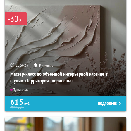
-30
%
20:56:31
Купили:
5
Мастер-класс по объемной интерьерной картине в
студии «Территория творчества»
Тушинская
615
ПОДРОБНЕЕ
руб.
2900
руб.