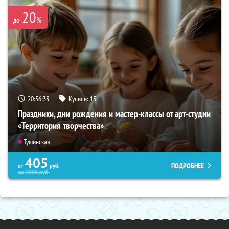
20
%
до
20:56:31
Купили:
13
Праздники, дни рождения и мастер-классы от арт-студии
«Территория творчества»
Тушинская
405
ПОДРОБНЕЕ
от
руб.
до
2000
руб.