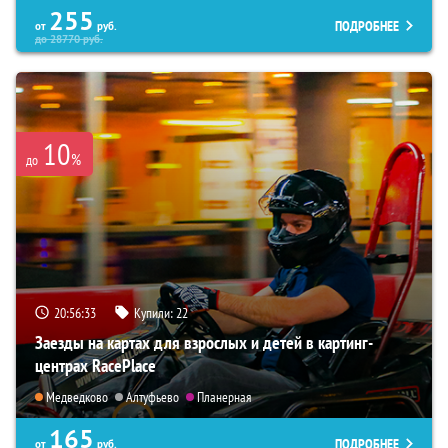
255
ПОДРОБНЕЕ
от
руб.
до
28770
руб.
10
%
до
20:56:31
Купили:
22
Заезды на картах для взрослых и детей в картинг-
центрах RacePlace
Медведково
Алтуфьево
Планерная
165
ПОДРОБНЕЕ
от
руб.