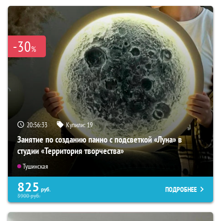
-30
%
20:56:31
Купили:
19
Занятие по созданию панно с подсветкой «Луна» в
студии «Территория творчества»
Тушинская
825
ПОДРОБНЕЕ
руб.
3900
руб.