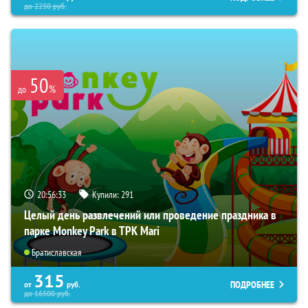
до
2250
руб.
50
%
до
20:56:31
Купили:
291
Целый день развлечений или проведение праздника в
парке Monkey Park в ТРК Mari
Братиславская
315
ПОДРОБНЕЕ
от
руб.
до
16500
руб.