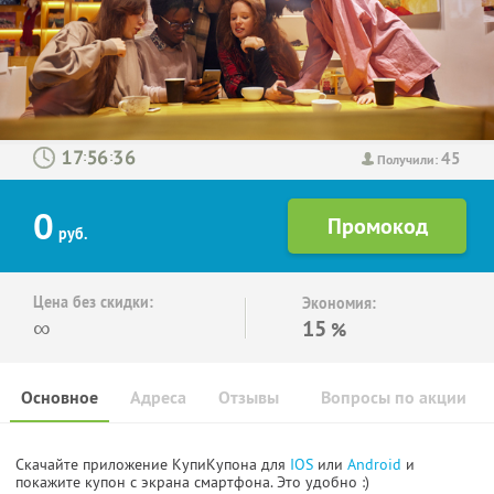
45
:
:
Получили:
0
руб.
Цена без скидки:
Экономия:
∞
15
%
Основное
Адреса
Отзывы
Вопросы по акции
Скачайте приложение КупиКупона для
IOS
или
Android
и
покажите купон с экрана смартфона. Это удобно :)