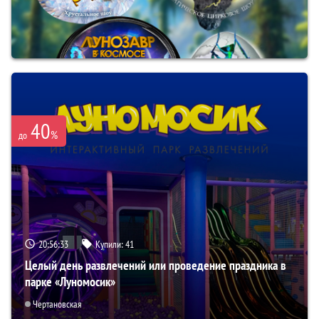
40
%
до
20:56:31
Купили:
41
Целый день развлечений или проведение праздника в
парке «Луномосик»
Чертановская