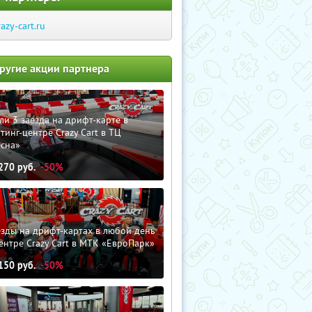
razy-cart.ru
ругие акции партнера
ли 3 заезда на дрифт-карте в
тинг-центре Crazy Cart в ТЦ
есна»
270
руб.
-50%
зды на дрифт-картах в любой день
ентре Crazy Cart в МТК «ЕвроПарк»
150
руб.
-50%