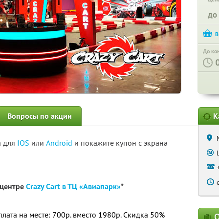
до
До ко
Вопросы по акции
К
а для
IOS
или
Android
и покажите купон с экрана
-центре
Crazy Cart в ТЦ «Авиапарк»
*
оплата на месте: 700р. вместо 1980р. Скидка 50%
О