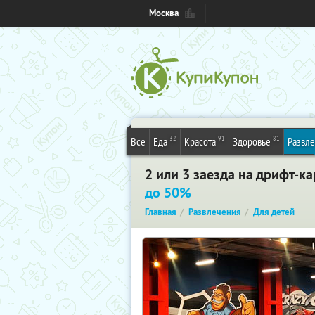
Москва
32
91
81
Все
Еда
Красота
Здоровье
Развл
2 или 3 заезда на дрифт-к
до 50%
Главная
Развлечения
Для детей