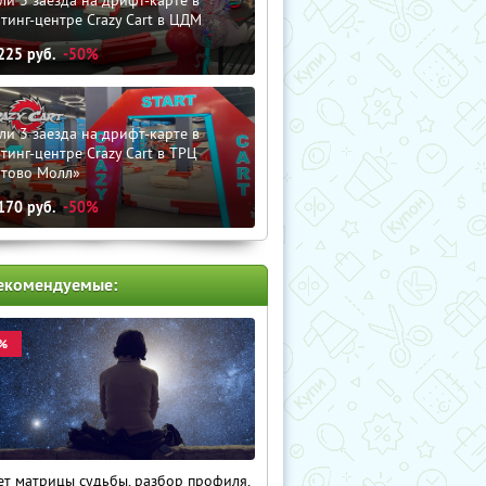
ли 3 заезда на дрифт-карте в
тинг-центре Crazy Cart в ЦДМ
225
руб.
-50%
ли 3 заезда на дрифт-карте в
тинг-центре Crazy Cart в ТРЦ
утово Молл»
170
руб.
-50%
екомендуемые:
%
ет матрицы судьбы, разбор профиля,