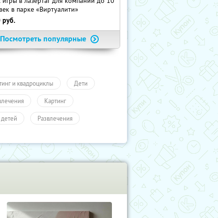
с игры в лазертаг для компании до 10
век в парке «Виртуалити»
0
руб.
Посмотреть популярные
тинг и квадроциклы
Дети
влечения
Картинг
 детей
Развлечения