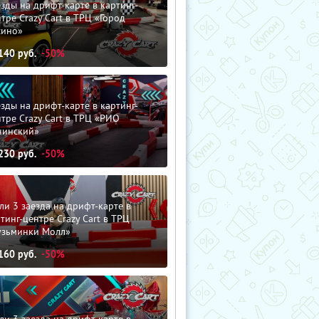
зды на дрифт-карте в картинг-
тре Crazy Cart в ТРЦ «Город
сино»
140
руб.
-50%
зды на дрифт-карте в картинг-
тре Crazy Cart в ТРЦ «РИО
нинский»
230
руб.
-50%
ли 3 заезда на дрифт-карте в
тинг-центре Crazy Cart в ТРЦ
узьминки Молл»
160
руб.
-50%