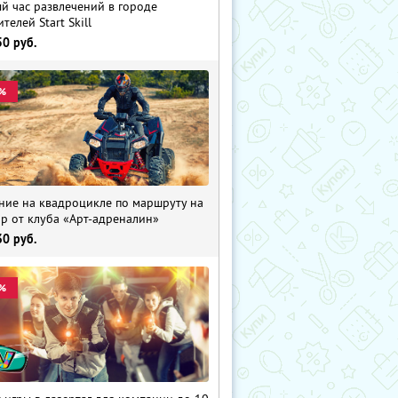
й час развлечений в городе
телей Start Skill
50
руб.
%
ние на квадроцикле по маршруту на
р от клуба «Арт-адреналин»
30
руб.
%