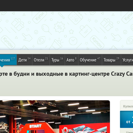
127
54
21
16
8
47
29
ечения
Дети
Отели
Туры
Авто
Обучение
Товары
Услуг
арте в будни и выходные в картинг-центре Crazy Ca
Купил
от
Цена