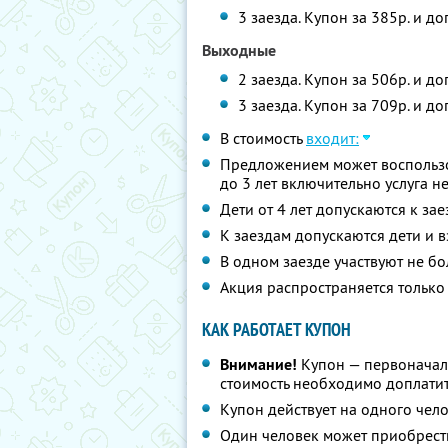
3 заезда. Купон за 385р. и д
Выходные
2 заезда. Купон за 506р. и д
3 заезда. Купон за 709р. и д
В стоимость
входит:
Предложением может воспользов
до 3 лет включительно услуга н
Дети от 4 лет допускаются к з
К заездам допускаются дети и в
В одном заезде участвуют не бо
Акция распространяется только 
КАК РАБОТАЕТ КУПОН
Внимание!
Купон — первоначал
стоимость необходимо доплатит
Купон действует на одного чел
Один человек может приобрест