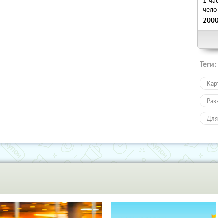
1 ча
чело
200
Теги:
Кар
Раз
Для