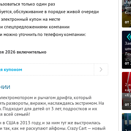
Зае
зоваться только один раз
цен
буется, обслуживание в порядке живой очереди
Ко
 электронный купон на месте
от
ими спецпредложениями компании
 можно уточнить по телефону компании:
Зае
цен
бря 2026 включительно
Ле
от
ся купоном
2 и
НИИ
кар
«К
й электромотором и рычагом дрифта, который
ять развороты, виражи, наслаждаясь экстримом. На
от
 Подходит для детей от 3 лет, подростков и их
я всей семьей!
 в США в 2013 году, и за ним тут же выстроилась
 так, как не раскупают айфоны. Crazy Cart — новый