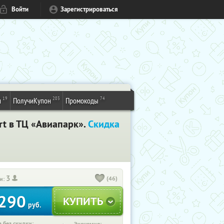
Войти
Зарегистрироваться
19
203
74
и
ПолучиКупон
Промокоды
rt в ТЦ «Авиапарк».
Скидка
3
(46)
и:
290
руб.
 без скидки: