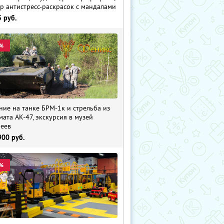
р антистресс-раскрасок с мандалами
5
руб.
%
ние на танке БРМ-1к и стрельба из
мата АК-47, экскурсия в музей
еев
900
руб.
%