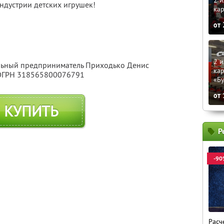
2 и
ндустрии детских игрушек!
кар
от
2 и
альный предприниматель Приходько Денис
кар
 ОГРН 318565800076791
«Б
от
КУПИТЬ
Р
-90
Расч