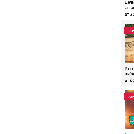
Целы
строи
от
2
-74
Ката
выбо
от
6
-50