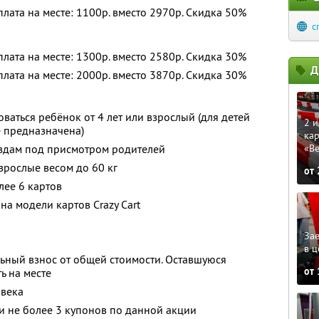
оплата на месте: 1100р. вместо 2970р. Скидка 50%
c
оплата на месте: 1300р. вместо 2580р. Скидка 30%
Д
оплата на месте: 2000р. вместо 3870р. Скидка 30%
аться ребёнок от 4 лет или взрослый (для детей
2 и
е предназначена)
кар
аездам под присмотром родителей
«В
зрослые весом до 60 кг
от
лее 6 картов
на модели картов Crazy Cart
Зае
в ц
ьный взнос от общей стоимости. Оставшуюся
от
ь на месте
овека
и не более 3 купонов по данной акции