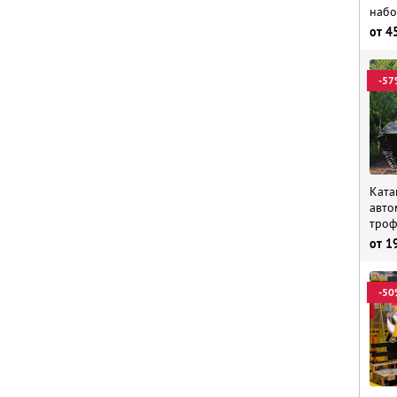
набо
от
4
-57
Ката
авто
троф
от
1
-50