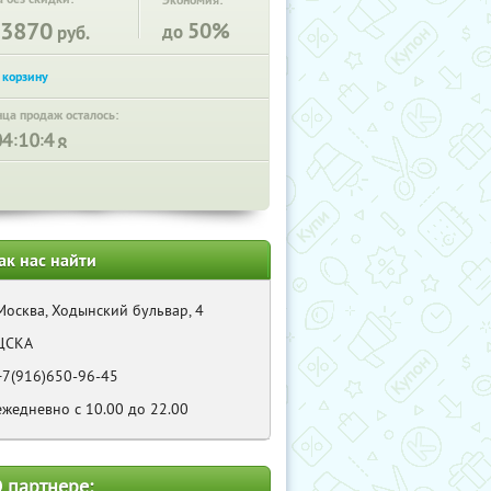
Экономия:
3870
50%
до
руб.
нца продаж осталось:
:
:
ак нас найти
Москва, Ходынский бульвар, 4
ЦСКА
+7(916)650-96-45
ежедневно с 10.00 до 22.00
 партнере: