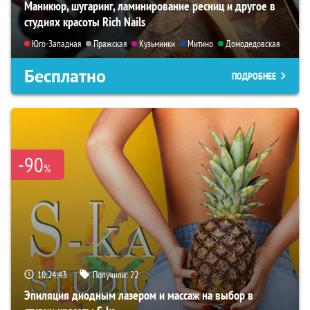
Маникюр, шугаринг, ламинирование ресниц и другое в
студиях красоты Rich Nails
Юго-Западная
Пражская
Кузьминки
Митино
Домодедовская
Бесплатно
ПОДРОБНЕЕ
-90
%
10:24:42
Получили:
22
Эпиляция диодным лазером и массаж на выбор в