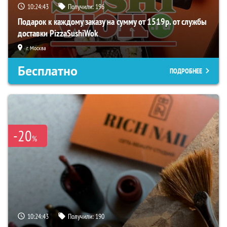
10:24:42
Получили:
196
Подарок к каждому заказу на сумму от 1519р. от службы
доставки PizzaSushiWok
г. Москва
Бесплатно
ПОДРОБНЕЕ
-20
%
10:24:42
Получили:
190