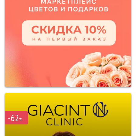
-62
%