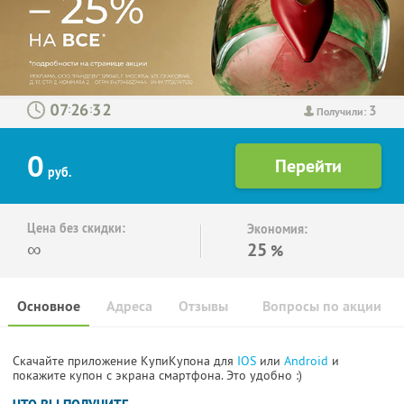
3
:
:
Получили:
0
руб.
Цена без скидки:
Экономия:
∞
25
%
Основное
Адреса
Отзывы
Вопросы по акции
Скачайте приложение КупиКупона для
IOS
или
Android
и
покажите купон с экрана смартфона. Это удобно :)