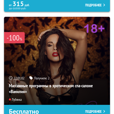
315
ПОДРОБНЕЕ
от
руб.
до
16500
руб.
-100
%
22:01:01
Получили:
2
Массажные программы в эротическом спа-салоне
«Ванилия»
Лубянка
Бесплатно
ПОДРОБНЕЕ