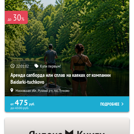
30
%
до
22:01:01
Купи первым!
Аренда сапборда или сплав на каяках от компании
Baidarki-tuchkovo
Московская обл., Рузский р-н, пос. Тучково
475
ПОДРОБНЕЕ
от
руб.
до
4500
руб.