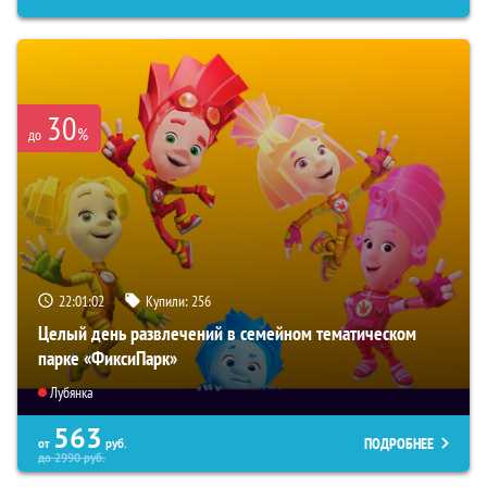
30
%
до
22:01:01
Купили:
256
Целый день развлечений в семейном тематическом
парке «ФиксиПарк»
Лубянка
563
ПОДРОБНЕЕ
от
руб.
до
2990
руб.