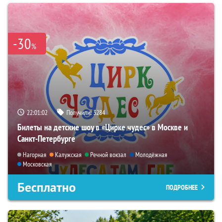
-30
%
22:01:01
Получили:
3284
Билеты на детские шоу в «Цирке чудес» в Москве и
Санкт-Петербурге
Нагорная
Калужская
Речной вокзал
Молодёжная
Московская
Бесплатно
ПОДРОБНЕЕ