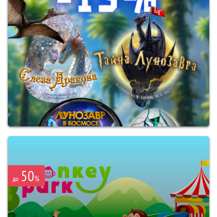
50
%
до