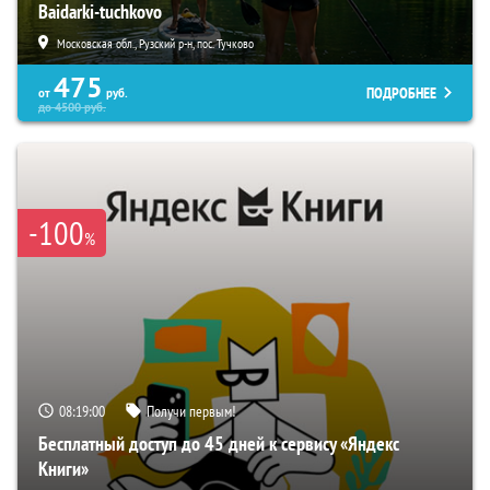
Baidarki-tuchkovo
Московская обл., Рузский р-н, пос. Тучково
475
ПОДРОБНЕЕ
от
руб.
до
4500
руб.
-100
%
08:18:59
Получи первым!
Бесплатный доступ до 45 дней к сервису «Яндекс
Книги»