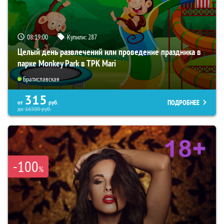
08:18:59
Купили:
287
Целый день развлечений или проведение праздника в
парке Monkey Park в ТРК Mari
Братиславская
315
ПОДРОБНЕЕ
от
руб.
до
16500
руб.
-100
%