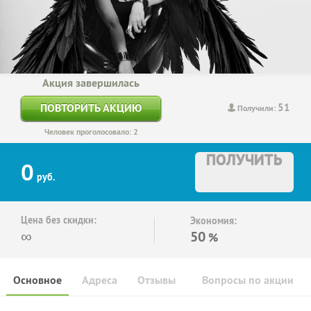
Акция завершилась
51
ПОВТОРИТЬ АКЦИЮ
Получили:
Человек проголосовало: 2
ПОЛУЧИТЬ
0
руб.
Цена без скидки:
Экономия:
∞
50
%
Основное
Адреса
Отзывы
Вопросы по акции