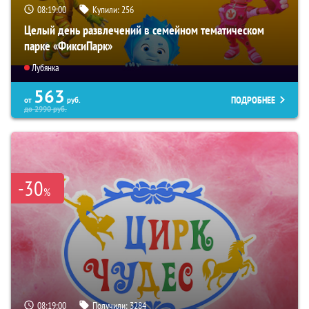
08:18:59
Купили:
256
Целый день развлечений в семейном тематическом
парке «ФиксиПарк»
Лубянка
563
ПОДРОБНЕЕ
от
руб.
до
2990
руб.
-30
%
08:18:59
Получили:
3284