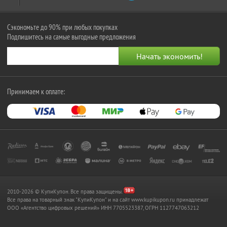
Сэкономьте до 90% при любых покупках
Подпишитесь на самые выгодные предложения
Принимаем к оплате:
2010-2026 © КупиКупон. Все права защищены.
Все права на товарный знак "КупиКупон" и на сайт www.kupikupon.ru принадлежат
OOO «Агентство цифровых решений» ИНН 7705523387, ОГРН 1127747063212