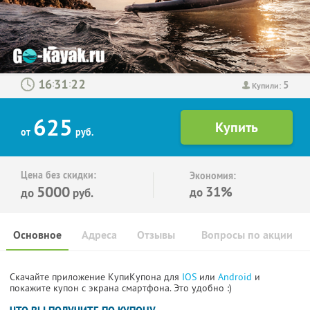
5
:
:
Купили:
625
от
руб.
Цена без скидки:
Экономия:
5000
31%
до
до
руб.
Основное
Адреса
Отзывы
Вопросы по акции
Скачайте приложение КупиКупона для
IOS
или
Android
и
покажите купон с экрана смартфона. Это удобно :)