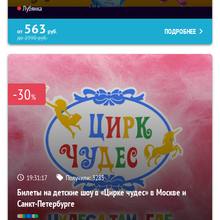
Лубянка
563
ПОДРОБНЕЕ
от
руб.
до
2990
руб.
-30
%
19:31:16
Получили:
3285
Билеты на детские шоу в «Цирке чудес» в Москве и
Санкт-Петербурге