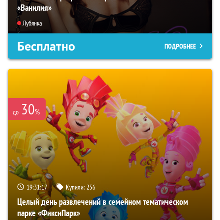
«Ванилия»
Лубянка
Бесплатно
ПОДРОБНЕЕ
30
%
до
19:31:16
Купили:
256
Целый день развлечений в семейном тематическом
парке «ФиксиПарк»