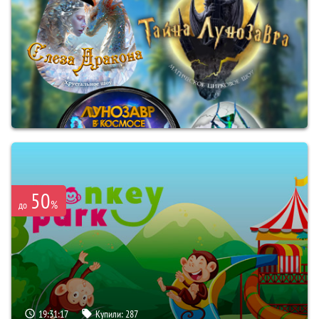
50
%
до
19:31:16
Купили:
287