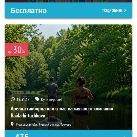
Бесплатно
ПОДРОБНЕЕ
30
%
до
19:31:16
Купи первым!
Аренда сапборда или сплав на каяках от компании
Baidarki-tuchkovo
Московская обл., Рузский р-н, пос. Тучково
475