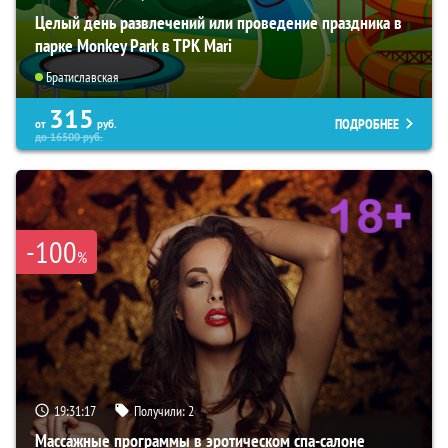
Целый день развлечений или проведение праздника в
парке Monkey Park в ТРК Mari
Братиславская
315
ПОДРОБНЕЕ
от
руб.
до
16500
руб.
-100
%
19:31:16
Получили:
2
Массажные программы в эротическом спа-салоне