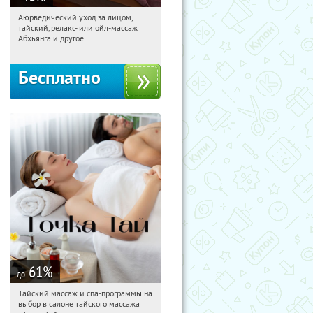
Аюрведический уход за лицом,
17:37:35
Получили:
1941
тайский, релакс- или ойл-массаж
Профсоюзная
Улица 1905 года
Абхьянга и другое
Бесплатно
61
%
до
Тайский массаж и спа-программы на
17:37:35
Купили:
23
выбор в салоне тайского массажа
Чертановская