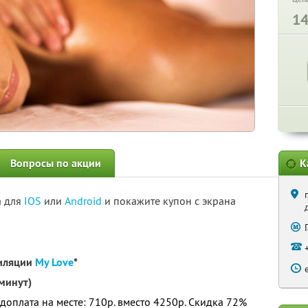
1
Вопросы по акции
К
а для
IOS
или
Android
и покажите купон с экрана
пиляции
My Love
*
минут)
 доплата на месте: 710р. вместо 4250р. Скидка 72%