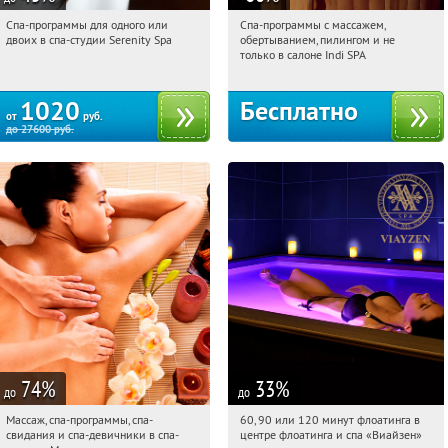
Спа-программы для одного или
Спа-программы с массажем,
17:37:35
Купили:
29
17:37:35
Получили:
22
двоих в спа-студии Serenity Spa
обертыванием, пилингом и не
Арбатская
Потапово
только в салоне Indi SPA
1020
Бесплатно
от
руб.
до
27600
руб.
74
%
33
%
до
до
Массаж, спа-программы, спа-
60, 90 или 120 минут флоатинга в
17:37:35
Купили:
9
17:37:35
Купили:
6
свидания и спа-девичники в спа-
центре флоатинга и спа «Виайзен»
Физтех
Речной вокзал