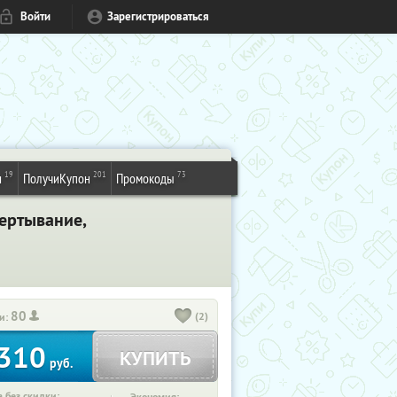
Войти
Зарегистрироваться
19
201
73
и
ПолучиКупон
Промокоды
ертывание,
80
(2)
и:
310
КУПИТЬ
руб.
 без скидки: