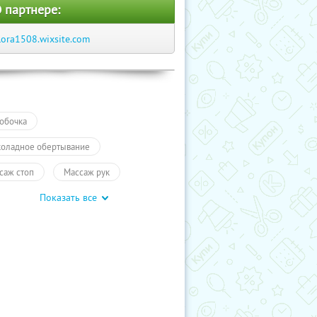
 партнере:
lora1508.wixsite.com
обочка
оладное обертывание
саж стоп
Массаж рук
Показать все
саж лица
СПА
-программы для двоих
Пилинг
-программы для одного
ий массаж
Обертывание
сота