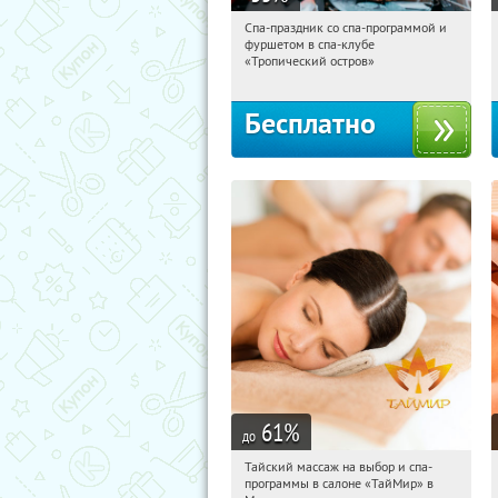
Спа-праздник со спа-программой и
17:37:35
Получили:
4
фуршетом в спа-клубе
Улица 1905 года
«Тропический остров»
Бесплатно
61
%
до
Тайский массаж на выбор и спа-
17:37:35
Купили:
34
программы в салоне «ТайМир» в
Марьино