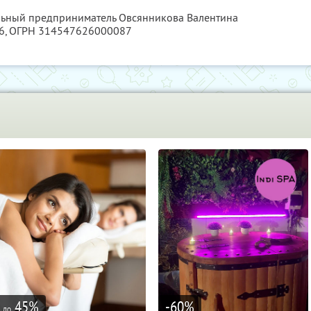
альный предприниматель Овсянникова Валентина
6
, ОГРН 314547626000087
45
%
-60
%
до