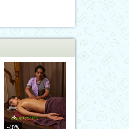
-40
%