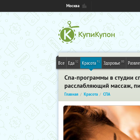
Москва
32
91
80
Все
Еда
Красота
Здоровье
Развл
Спа-программы в студии с
расслабляющий массаж, пи
Главная
Красота
СПА