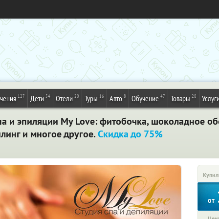
127
54
20
16
8
47
28
ечения
Дети
Отели
Туры
Авто
Обучение
Товары
Услуг
па и эпиляции My Love: фитобочка, шоколадное об
линг и многое другое.
Скидка до 75%
Купил
от
Цена