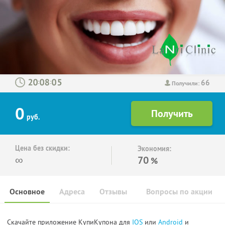
66
:
:
Получили:
0
руб.
Цена без скидки:
Экономия:
∞
70
%
Основное
Адреса
Отзывы
Вопросы по акции
Скачайте приложение КупиКупона для
IOS
или
Android
и