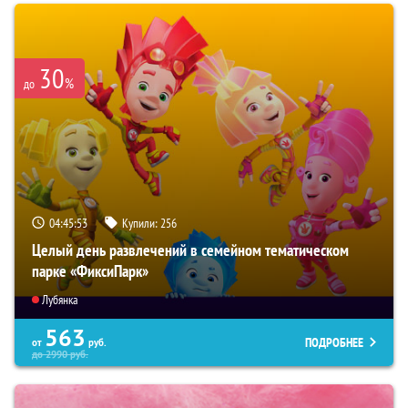
30
%
до
04:45:52
Купили:
256
Целый день развлечений в семейном тематическом
парке «ФиксиПарк»
Лубянка
563
ПОДРОБНЕЕ
от
руб.
до
2990
руб.