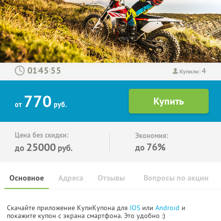
4
:
:
Купили:
770
от
руб.
Цена без скидки:
Экономия:
25000
76%
до
до
руб.
Основное
Адреса
Отзывы
Вопросы по акции
Скачайте приложение КупиКупона для
IOS
или
Android
и
покажите купон с экрана смартфона. Это удобно :)