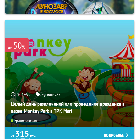
50
%
до
04:45:52
Купили:
287
Целый день развлечений или проведение праздника в
парке Monkey Park в ТРК Mari
Братиславская
315
ПОДРОБНЕЕ
от
руб.