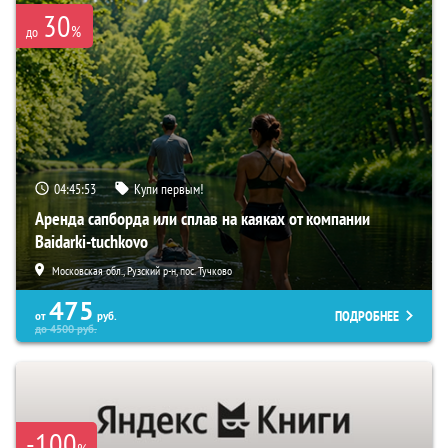
30
%
до
04:45:52
Купи первым!
Аренда сапборда или сплав на каяках от компании
Baidarki-tuchkovo
Московская обл., Рузский р-н, пос. Тучково
475
ПОДРОБНЕЕ
от
руб.
до
4500
руб.
-100