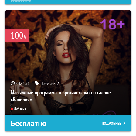
до
16500
руб.
-100
%
04:45:52
Получили:
2
Массажные программы в эротическом спа-салоне
«Ванилия»
Лубянка
Бесплатно
ПОДРОБНЕЕ