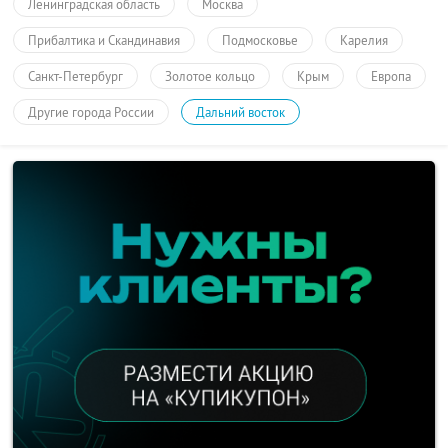
Ленинградская область
Москва
Прибалтика и Скандинавия
Подмосковье
Карелия
Санкт-Петербург
Золотое кольцо
Крым
Европа
Другие города России
Дальний восток