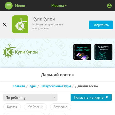
Меню
Москва
КупиКупон
Мобильное приложение
Загрузить
ещё удобнее
Дальний восток
Главная
Туры
Экскурсионные туры
Дальний восток
Показать на карте
По рейтингу
Кавказ
Юг России
Зауралье