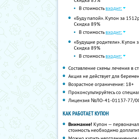
Скидка 85%
В стоимость
входит:
«Буду папой». Купон за 1512р
Скидка 89%
В стоимость
входит:
«Будущие родители». Купон за
Скидка 89%
В стоимость
входит:
Составление схемы лечения в с
Акция не действует для берем
Возрастное ограничение: 18+
Проконсультируйтесь со специа
Лицензия №ЛО-41-01137-77/0
КАК РАБОТАЕТ КУПОН
Внимание!
Купон — первоначал
стоимость необходимо доплатит
Можно купить неограниченное 