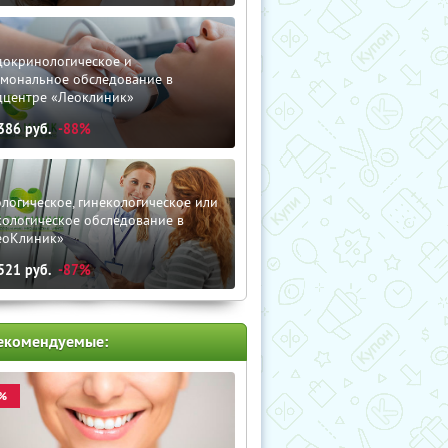
докринологическое и
рмональное обследование в
дцентре «Леоклиник»
386
руб.
-88%
логическое, гинекологическое или
кологическое обследование в
еоКлиник»
521
руб.
-87%
екомендуемые:
%