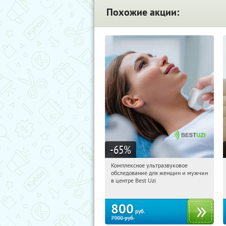
Похожие акции:
-65
%
Комплексное ультразвуковое
16:22:52
Купили:
1
обследование для женщин и мужчин
Арбатская
в центре Best Uzi
800
руб.
7900
руб.