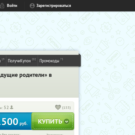
Войти
Зарегистрироваться
19
202
73
и
ПолучиКупон
Промокоды
удущие родители» в
52
(153)
и:
1500
руб.
 без скидки: