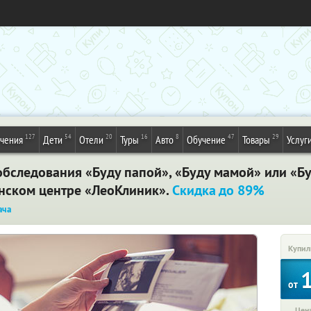
127
54
20
16
8
47
29
ечения
Дети
Отели
Туры
Авто
Обучение
Товары
Услуг
бследования «Буду папой», «Буду мамой» или «Б
ском центре «ЛеоКлиник».
Скидка до 89%
ача
Купил
от
Цена