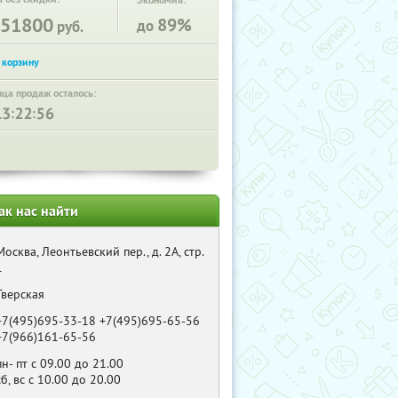
Экономия:
51800
89%
до
руб.
нца продаж осталось:
:
:
ак нас найти
Москва, Леонтьевский пер., д. 2А, стр.
1
Тверская
+7(495)695-33-18 +7(495)695-65-56
+7(966)161-65-56
пн- пт с 09.00 до 21.00
сб, вс с 10.00 до 20.00