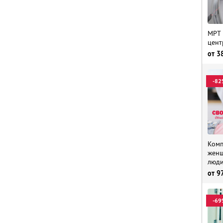
МРТ 
цент
от
3
-82
Комп
женщ
люд
от
9
-69