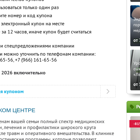
зоваться только один раз
ите номер и код купона
Эн
 электронный купон на месте
го
ме
за 12 часов, иначе купон будет считаться
от
ими спецпредложениями компании
 можно уточнить по телефонам компании:
65-56,
+7 (966) 161-65-56
Уро
он
а 2026 включительно
«Л
от
ся купоном
Р
КОМ ЦЕНТРЕ
ленам вашей семьи полный спектр медицинских
-81
ики, лечения и профилактики широкого круга
ле травм и оперативного вмешательства. В клинике
остические программы, которые позволяют