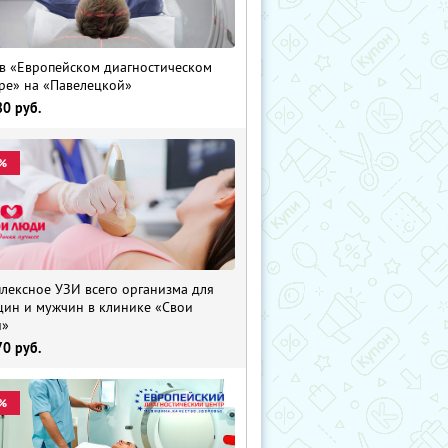
в «Европейском диагностическом
ре» на «Павелецкой»
80
руб.
%
лексное УЗИ всего организма для
ин и мужчин в клинике «Свои
и»
70
руб.
%