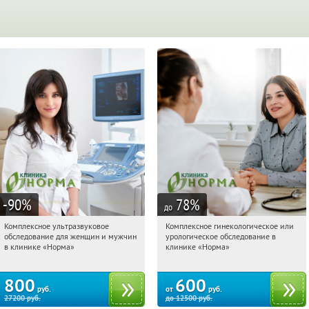
-90
%
78
%
до
Комплексное ультразвуковое
Комплексное гинекологическое или
16:22:52
Купили:
3
16:22:52
Купи первым!
обследование для женщин и мужчин
урологическое обследование в
Арбатская
Арбатская
в клинике «Норма»
клинике «Норма»
800
600
руб.
от
руб.
27200
руб.
до
12500
руб.