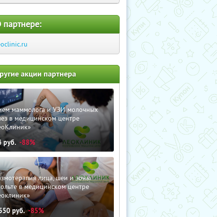
 партнере:
eoclinic.ru
ругие акции партнера
ием маммолога и УЗИ молочных
лез в медицинском центре
еоКлиник»
4
руб.
-88%
змотерапия лица, шеи и зоны
кольте в медицинском центре
еоклиник»
550
руб.
-85%