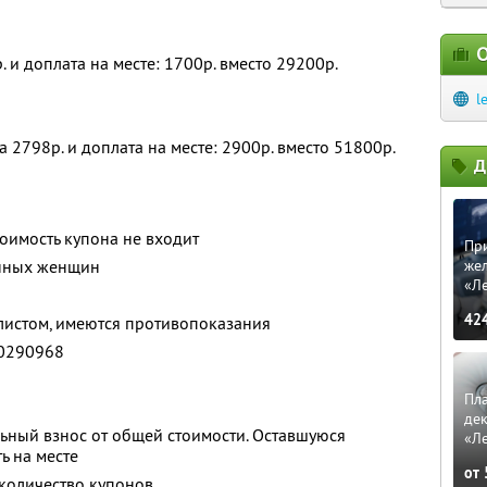
О
. и доплата на месте: 1700р. вместо 29200р.
l
 2798р. и доплата на месте: 2900р. вместо 51800р.
Д
тоимость купона не входит
Пр
енных женщин
же
«Л
42
листом, имеются противопоказания
0290968
Пла
де
ьный взнос от общей стоимости. Оставшуюся
«Л
ь на месте
от
количество купонов