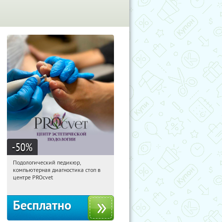
-50
%
Подологический педикюр,
16:22:52
Получили:
119
компьютерная диагностика стоп в
Кропоткинская
центре PROcvet
Бесплатно