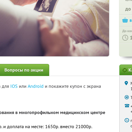
до
До ко
Вопросы по акции
К
а для
IOS
или
Android
и покажите купон с экрана
ования в многопрофильном медицинском центре
. и доплата на месте: 1650р. вместо 21000р.