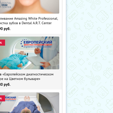
ливание Amazing White Professional,
истка зубов в Dental A.R.T. Center
90
руб.
%
в «Европейском диагностическом
ре на Цветном бульваре»
80
руб.
%