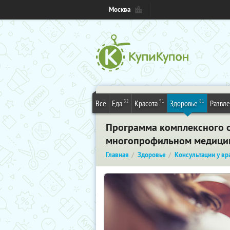
Москва
32
91
81
Все
Еда
Красота
Здоровье
Развл
Программа комплексного о
многопрофильном медицин
Главная
Здоровье
Консультации у вр