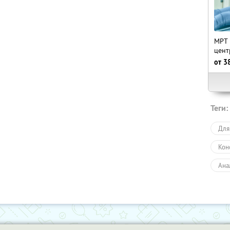
МРТ 
цент
от
3
Теги:
Для
Кон
Ана