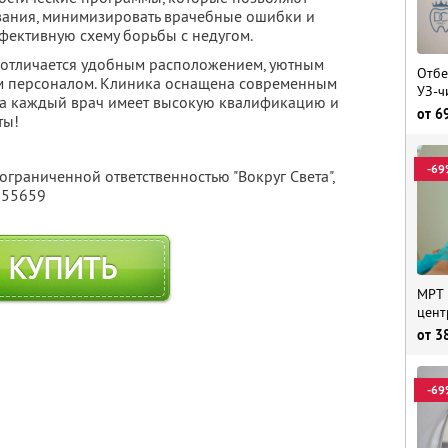
вания, минимизировать врачебные ошибки и
фективную схему борьбы с недугом.
отличается удобным расположением, уютным
Отбе
им персоналом. Клиника оснащена современным
УЗ-ч
 а каждый врач имеет высокую квалификацию и
от
6
ты!
-69
ограниченной ответственностью "Вокруг Света",
155659
КУПИТЬ
МРТ 
цент
от
3
-69