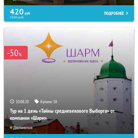
420
ПОДРОБНЕЕ
руб.
3300
руб.
-50
%
10:08:17
Купили:
58
Тур на 1 день «Тайны средневекового Выборга» от
компании «Шарм»
Достоевская