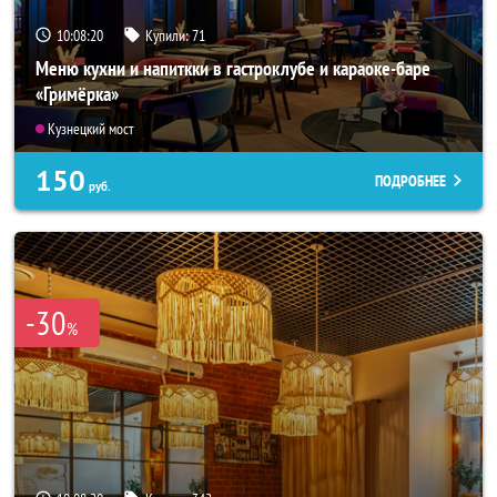
10:08:17
Купили:
71
Меню кухни и напиткки в гастроклубе и караоке-баре
«Гримёрка»
Кузнецкий мост
150
ПОДРОБНЕЕ
руб.
-30
%