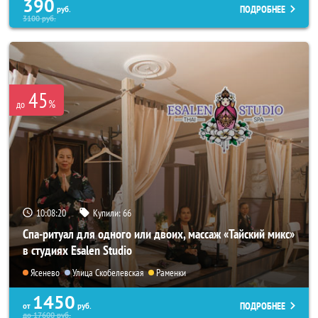
390
ПОДРОБНЕЕ
руб.
3100
руб.
45
%
до
10:08:17
Купили:
66
Спа-ритуал для одного или двоих, массаж «Тайский микс»
в студиях Esalen Studio
Ясенево
Улица Скобелевская
Раменки
1450
ПОДРОБНЕЕ
от
руб.
до
17600
руб.