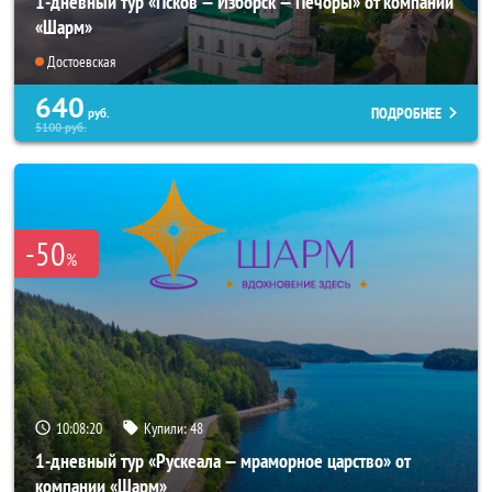
1-дневный тур «Псков — Изборск — Печоры» от компании
«Шарм»
Достоевская
640
ПОДРОБНЕЕ
руб.
5100
руб.
-50
%
10:08:17
Купили:
48
1-дневный тур «Рускеала — мраморное царство» от
компании «Шарм»