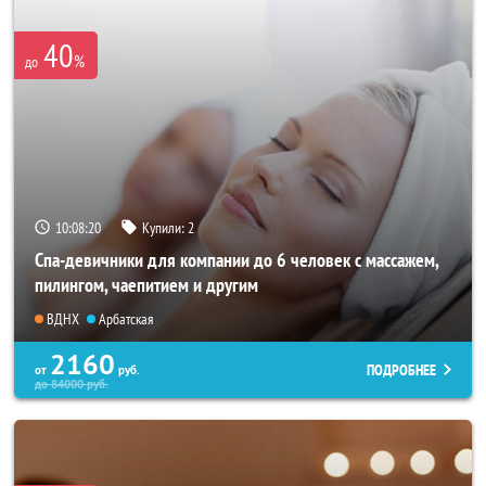
40
%
до
10:08:17
Купили:
2
Спа-девичники для компании до 6 человек с массажем,
пилингом, чаепитием и другим
ВДНХ
Арбатская
2160
ПОДРОБНЕЕ
от
руб.
до
84000
руб.