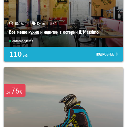
10:08:17
Купили:
3977
Все меню кухни и напитки в остерии iL Massimo
Автозаводская
110
ПОДРОБНЕЕ
руб.
76
%
до