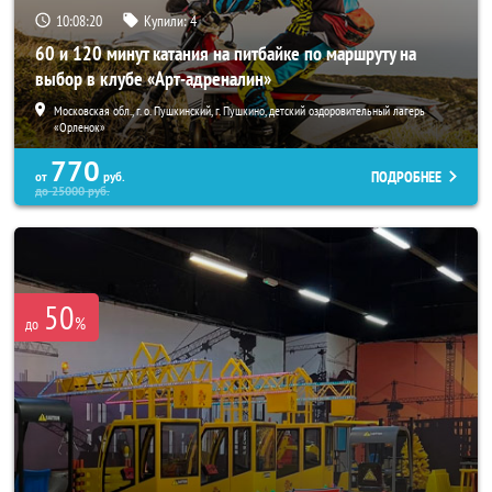
10:08:17
Купили:
4
60 и 120 минут катания на питбайке по маршруту на
выбор в клубе «Арт-адреналин»
Московская обл., г. о. Пушкинский, г. Пушкино, детский оздоровительный лагерь
«Орленок»
770
ПОДРОБНЕЕ
от
руб.
до
25000
руб.
50
%
до