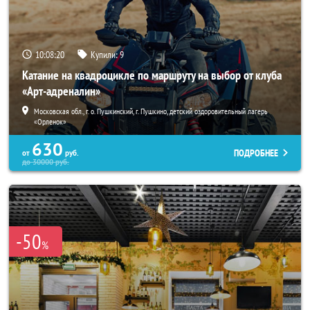
10:08:17
Купили:
9
Катание на квадроцикле по маршруту на выбор от клуба
«Арт-адреналин»
Московская обл., г. о. Пушкинский, г. Пушкино, детский оздоровительный лагерь
«Орленок»
630
ПОДРОБНЕЕ
от
руб.
до
30000
руб.
-50
%