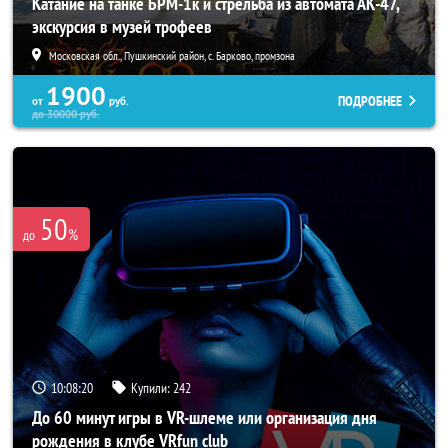
Катание на танке БРМ-1к и стрельба из автомата АК-47,
экскурсия в музей трофеев
Московская обл., Пушкинский район, с. Барково, промзона
1900
ПОДРОБНЕЕ
от
руб.
до
30000
руб.
50
%
до
10:08:17
Купили:
242
До 60 минут игры в VR-шлеме или организация дня
рождения в клубе VRfun club