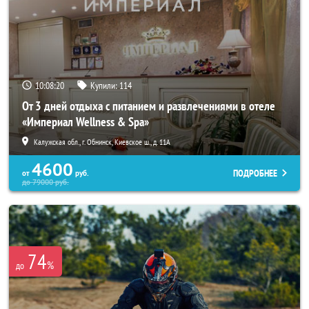
10:08:17
Купили:
114
От 3 дней отдыха с питанием и развлечениями в отеле
«Империал Wellness & Spa»
Калужская обл., г. Обнинск, Киевское ш., д. 11А
4600
ПОДРОБНЕЕ
от
руб.
до
79000
руб.
74
%
до