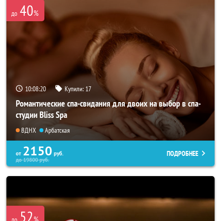
40
%
до
10:08:17
Купили:
17
Романтические спа-свидания для двоих на выбор в спа-
студии Bliss Spa
ВДНХ
Арбатская
2150
ПОДРОБНЕЕ
от
руб.
до
19800
руб.
52
%
до