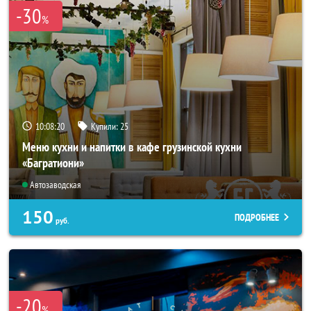
-30
%
10:08:17
Купили:
25
Меню кухни и напитки в кафе грузинской кухни
«Багратиони»
Автозаводская
150
ПОДРОБНЕЕ
руб.
-20
%