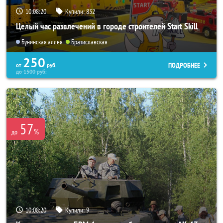
10:08:17
Купили:
832
Целый час развлечений в городе строителей Start Skill
Бунинская аллея
Братиславская
250
ПОДРОБНЕЕ
от
руб.
до
1500
руб.
57
%
до
10:08:17
Купили:
9