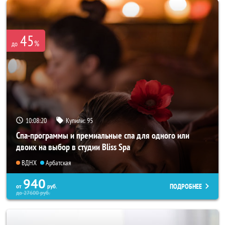
45
%
до
10:08:17
Купили:
95
Спа-программы и премиальные спа для одного или
двоих на выбор в студии Bliss Spa
ВДНХ
Арбатская
940
ПОДРОБНЕЕ
от
руб.
до
27600
руб.