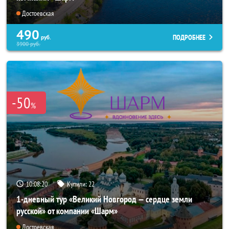
Достоевская
490
ПОДРОБНЕЕ
руб.
3900
руб.
-50
%
10:08:17
Купили:
22
1-дневный тур «Великий Новгород — сердце земли
русской» от компании «Шарм»
Достоевская