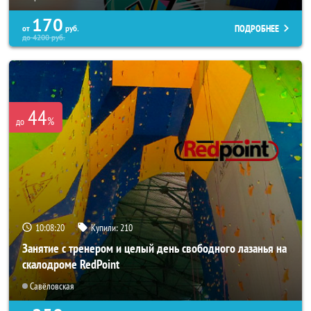
170
ПОДРОБНЕЕ
от
руб.
до
4200
руб.
44
%
до
10:08:17
Купили:
210
Занятие с тренером и целый день свободного лазанья на
скалодроме RedPoint
Савёловская