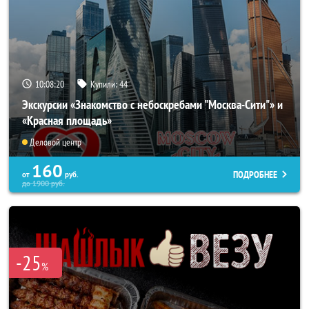
10:08:17
Купили:
44
Экскурсии «Знакомство с небоскребами "Москва-Сити"» и
«Красная площадь»
Деловой центр
160
ПОДРОБНЕЕ
от
руб.
до
1900
руб.
-25
%