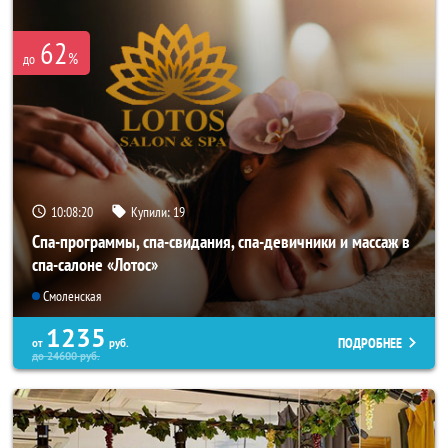
62
%
до
10:08:17
Купили:
19
Спа-программы, спа-свидания, спа-девичники и массаж в
спа-салоне «Лотос»
Смоленская
1235
ПОДРОБНЕЕ
от
руб.
до
24600
руб.