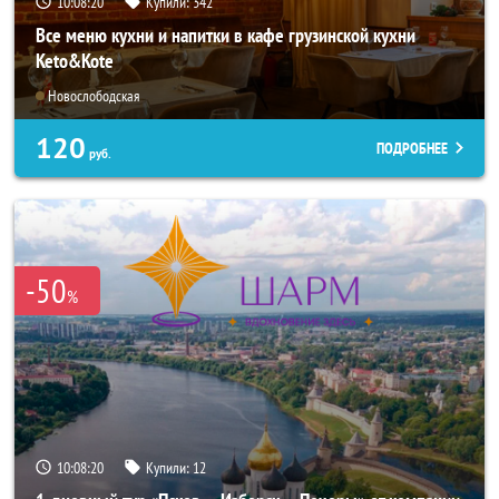
10:08:17
Купили:
342
Все меню кухни и напитки в кафе грузинской кухни
Keto&Kote
Новослободская
120
ПОДРОБНЕЕ
руб.
-50
%
10:08:17
Купили:
12