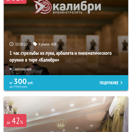
10:08:17
Купили:
408
1 час стрельбы из лука, арбалета и пневматического
оружия в тире «Калибри»
Савёловская
300
ПОДРОБНЕЕ
от
руб.
до
7960
руб.
42
%
до