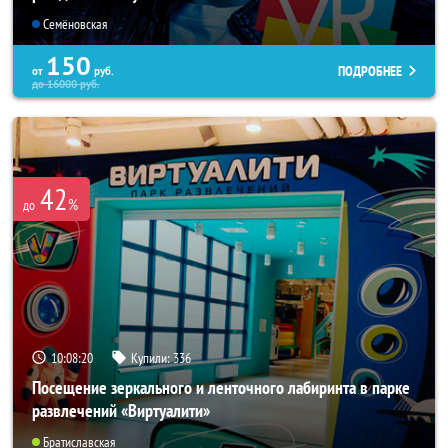
Семёновская
150
ПОДРОБНЕЕ
от
руб.
до
16000
руб.
42
%
до
10:08:17
Купили:
336
Посещение зеркального и ленточного лабиринта в парке
развлечений «Виртуалити»
Братиславская