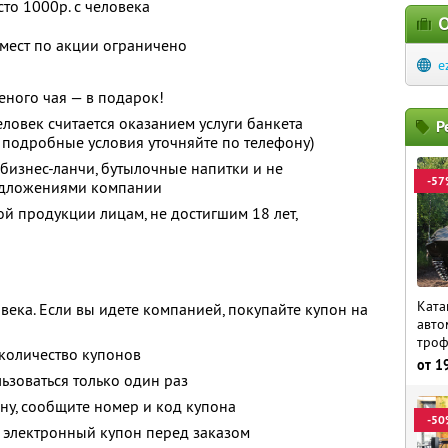
сто 1000р. с человека
О
 мест по акции ограничено
e
еного чая — в подарок!
ловек считается оказанием услуги банкета
Р
и подробные условия уточняйте по телефону)
 бизнес-ланчи, бутылочные напитки и не
-57
едложениями компании
й продукции лицам, не достигшим 18 лет,
Ката
века. Если вы идете компанией, покупайте купон на
авто
троф
количество купонов
от
1
зоваться только один раз
ну, сообщите номер и код купона
-50
 электронный купон перед заказом