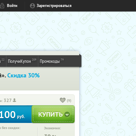
Войти
Зарегистрироваться
22
209
79
и
ПолучиКупон
Промокоды
й».
Скидка 30%
327
(9)
и:
100
руб.
 без скидки:
Экономия: