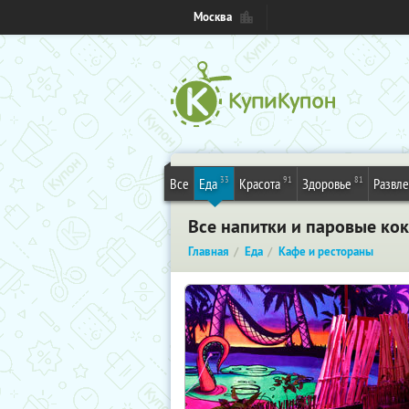
Москва
33
91
81
Все
Еда
Красота
Здоровье
Развл
Все напитки и паровые кок
Главная
Еда
Кафе и рестораны