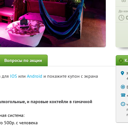
∞
До ко
Вопросы по акции
К
а для
IOS
или
Android
и покажите купон с экрана
алкогольные, и паровые коктейли в гамачной
ная система:
о 500р. с человека