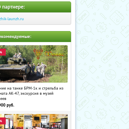
 партнере:
zhik-launzh.ru
екомендуемые:
%
ние на танке БРМ-1к и стрельба из
мата АК-47, экскурсия в музей
еев
900
руб.
%