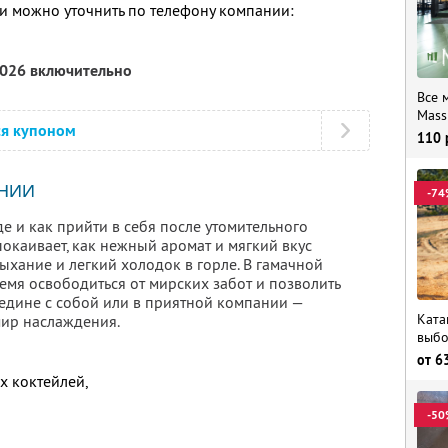
 можно уточнить по телефону компании:
2026 включительно
Все 
Mass
ся купоном
110
НИИ
-74
де и как прийти в себя после утомительного
покаивает, как нежный аромат и мягкий вкус
ыхание и легкий холодок в горле. В гамачной
емя освободиться от мирских забот и позволить
аедине с собой или в приятной компании —
Ката
 мир наслаждения.
выбо
от
6
х коктейлей,
-50