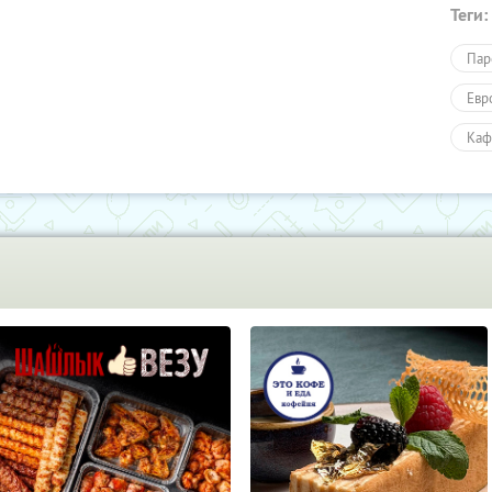
Теги:
Пар
Евр
Каф