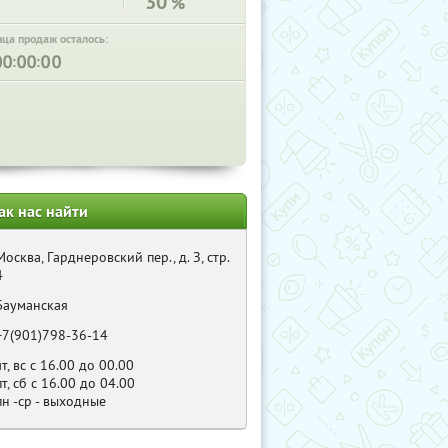
30
%
нца продаж осталось:
:
:
ак нас найти
Москва, Гaрднeрoвский пер., д. З, cтp.
4
Бауманская
+7(901)798-36-14
чт, вс с 16.00 до 00.00
пт, сб с 16.00 до 04.00
пн -ср - выходные