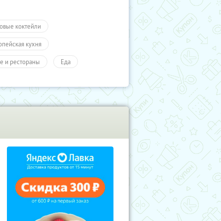
овые коктейли
опейская кухня
е и рестораны
Еда