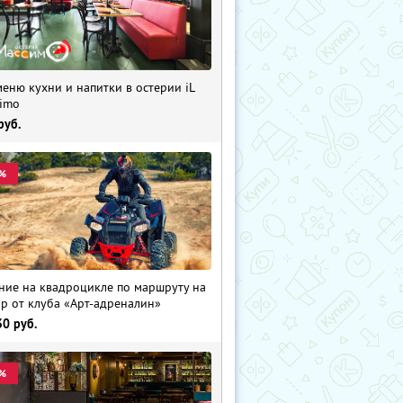
меню кухни и напитки в остерии iL
imo
руб.
%
ние на квадроцикле по маршруту на
р от клуба «Арт-адреналин»
30
руб.
%