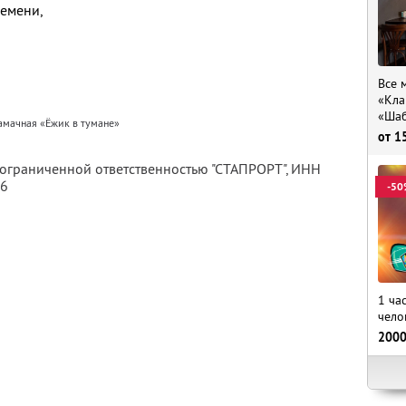
ремени,
Все 
«Кла
«Шаб
амачная «Ёжик в тумане»
от
1
 ограниченной ответственностью "СТАПРОРТ",
ИНН
06
-50
1 ча
чело
200