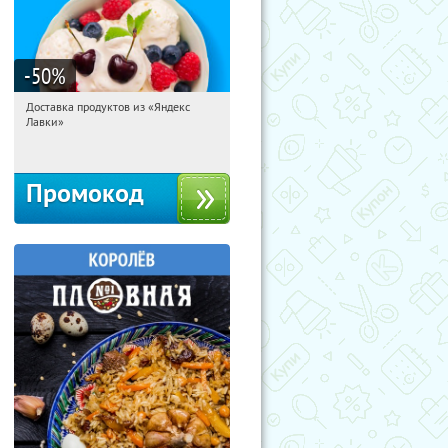
-50
%
Доставка продуктов из «Яндекс
10:51:20
Получили:
6
Лавки»
Россия
Промокод