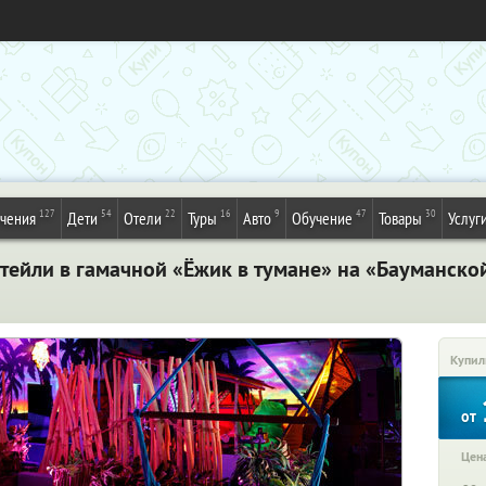
127
54
22
16
9
47
30
ечения
Дети
Отели
Туры
Авто
Обучение
Товары
Услуг
тейли в гамачной «Ёжик в тумане» на «Бауманско
Купил
от
Цена