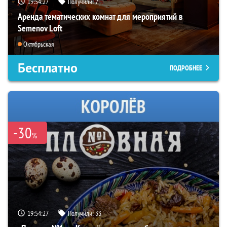
19:54:26
Получили:
7
Аренда тематических комнат для мероприятий в
Semenov Loft
Октябрьская
Бесплатно
ПОДРОБНЕЕ
-30
%
19:54:26
Получили:
33