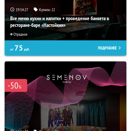
19:54:26
Купили:
22
Все меню кухни и напитки + проведение банкета в
ресторане-баре «Настойкин»
Отрадное
75
ПОДРОБНЕЕ
от
руб.
-50
%