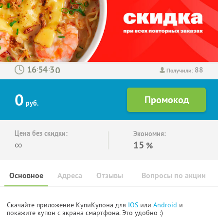
88
:
:
Получили:
0
руб.
Цена без скидки:
Экономия:
∞
15
%
Основное
Адреса
Отзывы
Вопросы по акции
Скачайте приложение КупиКупона для
IOS
или
Android
и
покажите купон с экрана смартфона. Это удобно :)