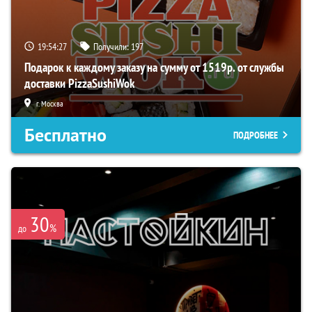
19:54:26
Получили:
197
Подарок к каждому заказу на сумму от 1519р. от службы
доставки PizzaSushiWok
г. Москва
Бесплатно
ПОДРОБНЕЕ
30
%
до