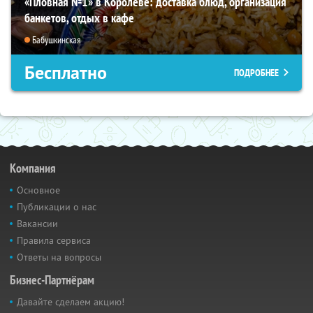
«Пловная №1» в Королёве: доставка блюд, организация
банкетов, отдых в кафе
Бабушкинская
Бесплатно
ПОДРОБНЕЕ
Компания
Основное
Публикации о нас
Вакансии
Правила сервиса
Ответы на вопросы
Бизнес-Партнёрам
Давайте сделаем акцию!