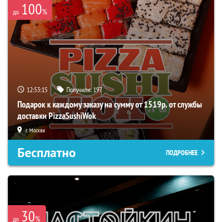
100
%
до
12:53:14
Получили:
197
Подарок к каждому заказу на сумму от 1519р. от службы
доставки PizzaSushiWok
г. Москва
Бесплатно
ПОДРОБНЕЕ
30
%
до