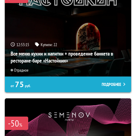
12:53:14
Купили:
22
Все меню кухни и напитки + проведение банкета в
ресторане-баре «Настойкин»
Отрадное
75
ПОДРОБНЕЕ
от
руб.
-50
%