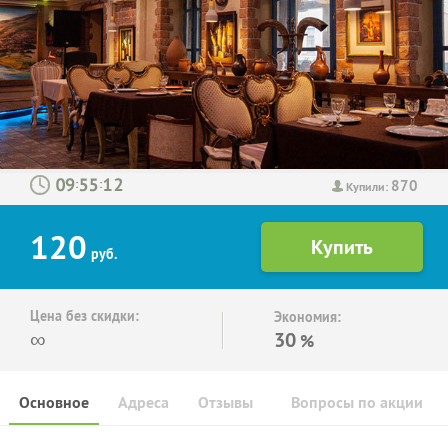
870
:
:
Купили:
120
руб.
Цена без скидки:
Экономия:
∞
30
%
Основное
Адреса
Отзывы
Вопросы по акции