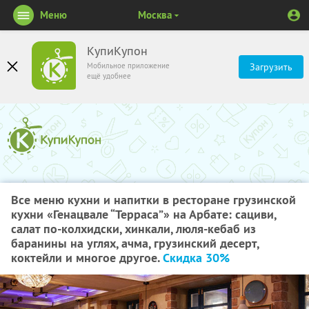
Меню
Москва
КупиКупон
Мобильное приложение
Загрузить
ещё удобнее
Все меню кухни и напитки в ресторане грузинской
кухни «Генацвале “Терраса”» на Арбате: сациви,
салат по-колхидски, хинкали, люля-кебаб из
баранины на углях, ачма, грузинский десерт,
коктейли и многое другое.
Скидка 30%