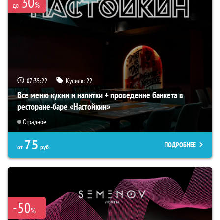
30
%
до
07:35:21
Купили:
22
Все меню кухни и напитки + проведение банкета в
ресторане-баре «Настойкин»
Отрадное
75
ПОДРОБНЕЕ
от
руб.
-50
%