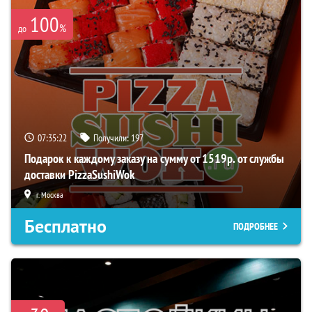
100
%
до
07:35:21
Получили:
197
Подарок к каждому заказу на сумму от 1519р. от службы
доставки PizzaSushiWok
г. Москва
Бесплатно
ПОДРОБНЕЕ