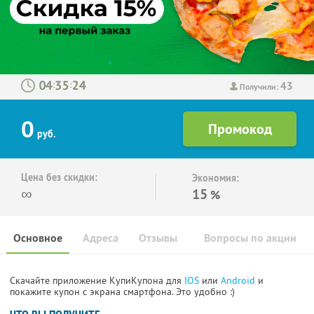
43
:
:
Получили:
0
руб.
Цена без скидки:
Экономия:
∞
15
%
Основное
Адреса
Отзывы
Вопросы по акции
Скачайте приложение КупиКупона для
IOS
или
Android
и
покажите купон с экрана смартфона. Это удобно :)