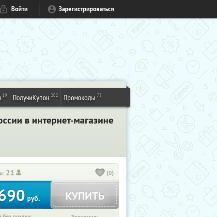
Войти
Зарегистрироваться
19
202
73
и
ПолучиКупон
Промокоды
оссии в интернет-магазине
21
(0)
и:
690
КУПИТЬ
руб.
 без скидки: