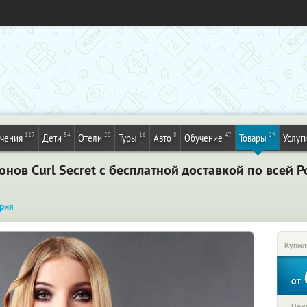
127
54
20
16
8
47
29
ечения
Дети
Отели
Туры
Авто
Обучение
Товары
Услуг
нов Curl Secret с бесплатной доставкой по всей Р
рия
Купил
от
Цена