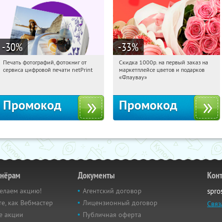
-30
%
-33
%
Печать фотографий, фотокниг от
Скидка 1000р. на первый заказ на
07:20:29
Получили:
4
07:20:29
Получили:
18
сервиса цифровой печати netPrint
маркетплейсе цветов и подарков
Россия
Россия
«Флаувау»
Промокод
Промокод
тнёрам
Документы
Кон
елаем акцию!
Агентский договор
spro
е, как Вебмастер
Лицензионный договор
Связ
е акции
Публичная оферта