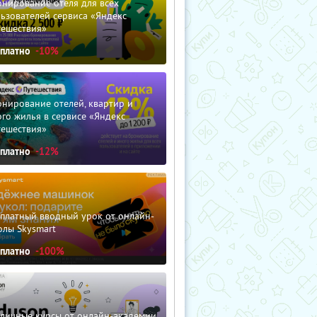
нирование отеля для всех
ьзователей сервиса «Яндекс
тешествия»
сплатно
-10%
нирование отелей, квартир и
го жилья в сервисе «Яндекс
тешествия»
сплатно
-12%
сплатный вводный урок от онлайн-
олы Skysmart
сплатно
-100%
зличные курсы от онлайн-академии