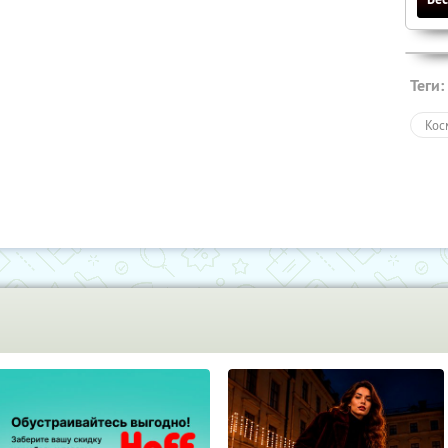
Теги:
Кос