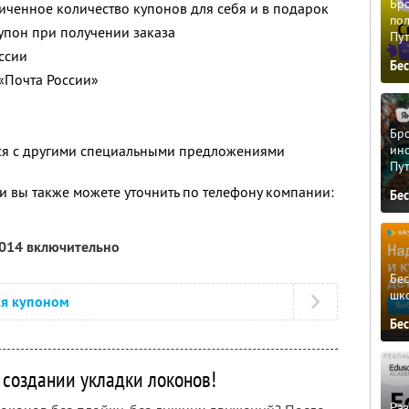
Бро
ченное количество купонов для себя и в подарок
пол
упон при получении заказа
Пу
ссии
Бе
«Почта России»
Бро
ино
тся с другими специальными предложениями
Пу
 вы также можете уточнить по телефону компании:
Бе
2014 включительно
Бе
шк
ся купоном
Бе
 создании укладки локонов!
Ра