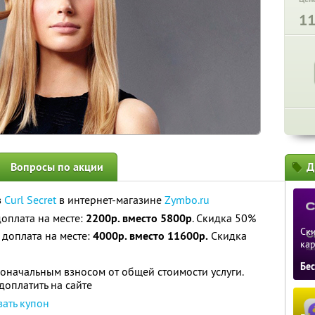
1
Вопросы по акции
Д
в
Curl Secret
в интернет-магазине
Zymbo.ru
 доплата на месте:
2200р. вместо 5800р
. Скидка 50%
Ски
и доплата на месте:
4000р. вместо 11600р.
Скидка
ка
Бе
оначальным взносом от общей стоимости услуги.
оплатить на сайте
вать купон