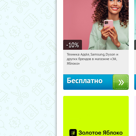
-10
%
Техника Apple, Samsung, Dyson и
07:20:29
Получи первым!
других брендов в магазине «Эй,
Багратионовская
Яблоко»
Бесплатно