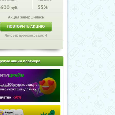
Экономия:
1600
55%
руб.
Акция завершилась
ПОВТОРИТЬ АКЦИЮ
Человек проголосовало: 4
ругие акции партнера
дка 300р. на поездку от
ршеринга «Ситидрайв»
сплатно
-50%