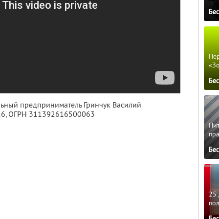
Бе
Пер
«З
Бе
льный предприниматель Гринчук Василий
16
, ОГРН 311392616500063
Пит
пра
Бе
25 
по
Бе