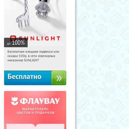
100
%
до
Бесплатная изящная подвеска или
07:20:29
Получили:
74
скидка 500р. в сети ювелирных
Россия
магазинов SUNLIGHT
Бесплатно