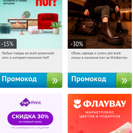
-15
%
-30
%
Любые товары во всей розничной
Обувь, одежда и сумки для всей
07:20:29
Получили:
83
07:20:29
Получили:
32
сети и интернет-магазине Hoff
семьи в магазине kari на Wildberries
Москва, 1-й Волоколамский проезд,
Россия
10с1
Промокод
Промокод