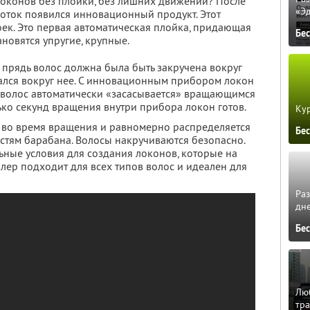
 локонов без плойки, без лишних движений? После
«Э
боток появился инновационный продукт. Этот
оек. Это первая автоматическая плойка, придающая
Бе
новятся упругие, крупные.
 прядь волос должна была быть закручена вокруг
ался вокруг нее. С инновационным прибором локон
ь волос автоматически «засасывается» вращающимся
ько секунд вращения внутри прибора локон готов.
Кур
 во время вращения и равномерно распределяется
Бе
тям барабана. Волосы накручиваются безопасно.
ьные условия для создания локонов, которые на
лер подходит для всех типов волос и идеален для
Ра
дне
Бе
Люб
тра