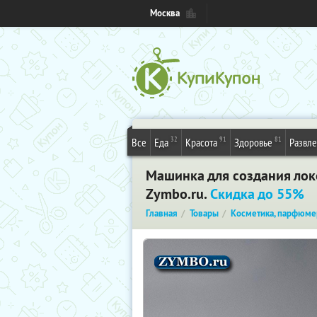
Москва
32
91
81
Все
Еда
Красота
Здоровье
Развл
Машинка для создания локо
Zymbo.ru.
Скидка до 55%
Главная
Товары
Косметика, парфюме