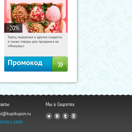
-20
%
Торты, пирожные и другие сладости,
07:20:29
Получили:
6
а также товары для праздника на
Россия
«Флаувау»
Промокод
такты
Мы в Соцсетях
si@kupikupon.ru
аться с нами