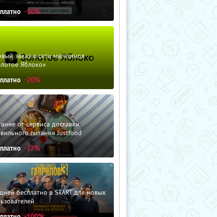
сплатно
-10%
вый заказ в сети магазинов
олотое Яблоко»
сплатно
-20%
ание от сервиса доставки
вильного питания Justfood
сплатно
-27%
дней бесплатно в START для новых
льзователей
сплатно
-100%