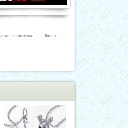
метика, парфюмерия
Товары