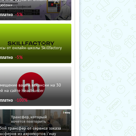
дюсон»
сплатно
-5%
сы от онлайн-школы Skillfactory
сплатно
-5%
змещение вашей вакансии на 30
й на сайте HeadHunter
сплатно
-100%
ой трансфер от сервиса заказа
нсферов из аэропортов i'way