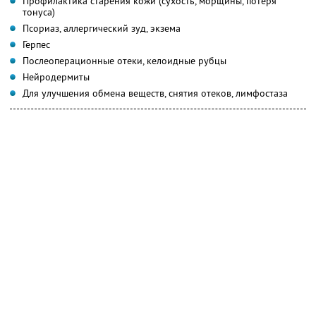
Профилактика старения кожи (сухость, морщины, потеря
тонуса)
Псориаз, аллергический зуд, экзема
Герпес
Послеоперационные отеки, келоидные рубцы
Нейродермиты
Для улучшения обмена веществ, снятия отеков, лимфостаза