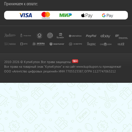
Принимаем к оплате:
2010-2026 © КупиКупон. Все права защищены.
Все права на товарный знак "КупиКупон" и на сайт www.kupikupon.ru принадлежат
OOO «Агентство цифровых решений» ИНН 7705523387, ОГРН 1127747063212