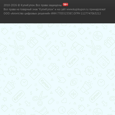
2010-2026 © КупиКупон. Все права защищены.
Все права на товарный знак "КупиКупон" и на сайт www.kupikupon.ru принадлежат
OOO «Агентство цифровых решений» ИНН 7705523387, ОГРН 1127747063212