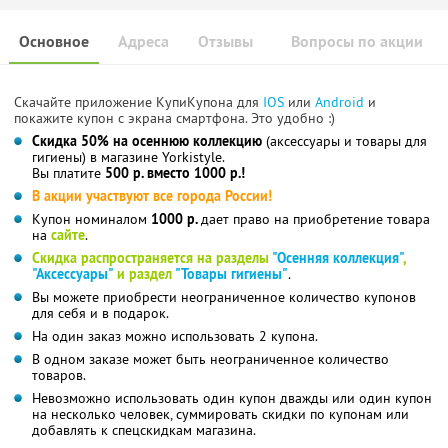
Основное
Адреса
Отзывы
Вопросы по акции
Скачайте приложение КупиКупона для
IOS
или
Android
и
покажите купон с экрана смартфона. Это удобно :)
Скидка 50% на осеннюю коллекцию
(аксессуары и товары для
гигиены) в магазине Yorkistyle.
Вы платите
500 р. вместо 1000 р.!
В акции участвуют все города России!
Купон номиналом
1000 р.
дает право на приобретение товара
на
сайте
.
Скидка распространяется на разделы
"Осенняя коллекция"
,
"Аксессуары"
и раздел
"Товары гигиены"
.
Вы можете приобрести неограниченное количество купонов
для себя и в подарок.
На один заказ можно использовать 2 купона.
В одном заказе может быть неограниченное количество
товаров.
Невозможно использовать один купон дважды или один купон
на несколько человек, суммировать скидки по купонам или
добавлять к спецскидкам магазина.