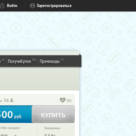
Войти
Зарегистрироваться
19
201
73
и
ПолучиКупон
Промокоды
36
(0)
и:
500
КУПИТЬ
руб.
 без скидки:
Экономия: