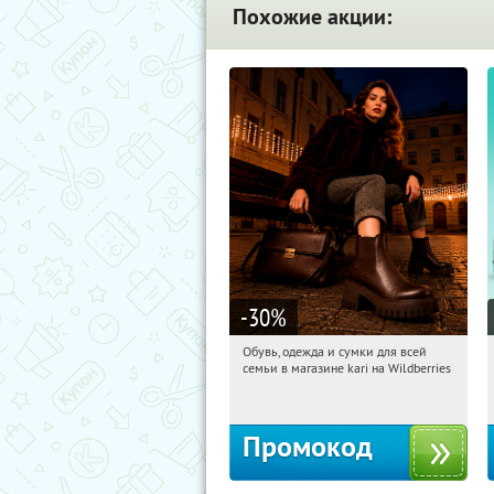
Похожие акции:
-30
%
Обувь, одежда и сумки для всей
15:46:07
Получи первым!
семьи в магазине kari на Wildberries
Россия
Промокод