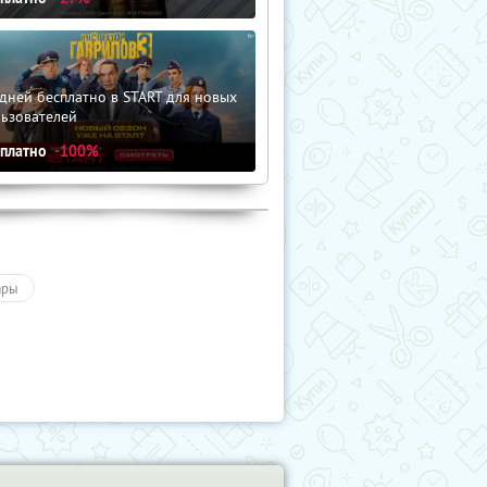
дней бесплатно в START для новых
льзователей
сплатно
-100%
ары