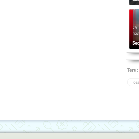
25 
по
Бе
Теги:
Тов