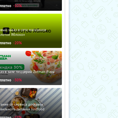
сплатно
-10%
вый заказ в сети магазинов
олотое Яблоко»
сплатно
-20%
аз в зале пиццерий Zotman Pizza
сплатно
-30%
ание от сервиса доставки
вильного питания Justfood
сплатно
-27%