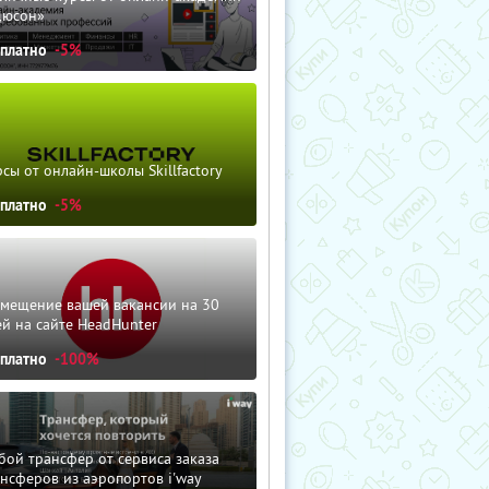
дюсон»
сплатно
-5%
сы от онлайн-школы Skillfactory
сплатно
-5%
змещение вашей вакансии на 30
й на сайте HeadHunter
сплатно
-100%
ой трансфер от сервиса заказа
нсферов из аэропортов i'way