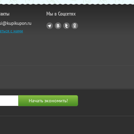
такты
Мы в Соцсетях
si@kupikupon.ru
аться с нами