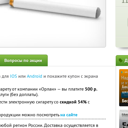
1
Вопросы по акции
Д
а для
IOS
или
Android
и покажите купон с экрана
Бе
арету от компании «Орлан» — вы платите
500 р.
шк
луги (без доплаты).
Бе
сти электронную сигарету со
скидкой 54%
с
продукции можно посмотреть
на сайте
любой регион России. Доставка осуществляется в
Ра