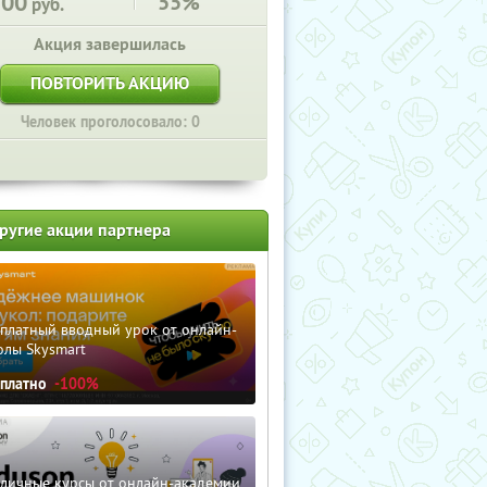
100
55%
руб.
Акция завершилась
ПОВТОРИТЬ АКЦИЮ
Человек проголосовало: 0
ругие акции партнера
сплатный вводный урок от онлайн-
олы Skysmart
сплатно
-100%
зличные курсы от онлайн-академии