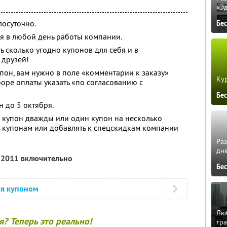
«Э
лосуточно.
Бе
я в любой день работы компании.
ь сколько угодно купонов для себя и в
и друзей!
упон, вам нужно в поле «комментарии к заказу»
Кур
боре оплаты указать «по согласованию с
Бе
 до 5 октября.
 купон дважды или один купон на несколько
о купонам или добавлять к спецскидкам компании
Ра
дне
я 2011 включительно
Бе
ся купоном
Люб
я? Теперь это реально!
тра