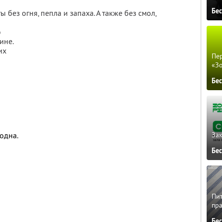
Бе
ты без огня,
пепла и запаха. А также без смол,
ю
ине.
их
Пер
«З
Бе
 одна.
Зак
Бе
Пит
пра
Бе