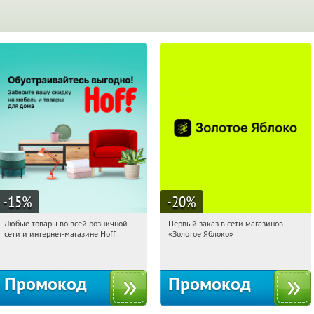
-15
%
-20
%
Любые товары во всей розничной
Первый заказ в сети магазинов
15:46:07
Получили:
83
15:46:07
Получи первым!
сети и интернет-магазине Hoff
«Золотое Яблоко»
Москва, 1-й Волоколамский проезд,
Россия
10с1
Промокод
Промокод