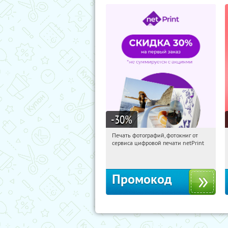
-30
%
Печать фотографий, фотокниг от
15:46:07
Получили:
4
сервиса цифровой печати netPrint
Россия
Промокод