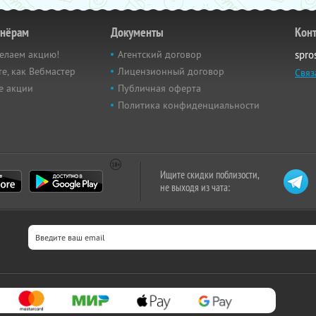
тнёрам
Документы
Кон
елаем акцию!
Агентский договор
spro
е, как Вебмастер
Лицензионный договор
Связ
е акции
Публичная оферта
Политика конфиденциальности
Ищите скидки поблизости,
не выходя из чата: