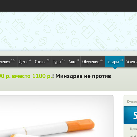
127
54
20
16
8
47
28
ечения
Дети
Отели
Туры
Авто
Обучение
Товары
Услуг
0 р. вместо 1100 р.
! Минздрав не против
Купил
Цена