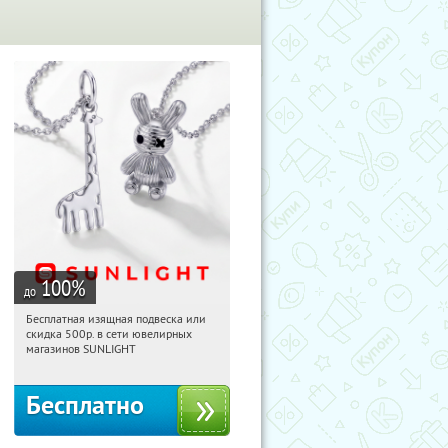
100
%
до
Бесплатная изящная подвеска или
15:46:07
Получили:
73
скидка 500р. в сети ювелирных
Россия
магазинов SUNLIGHT
Бесплатно