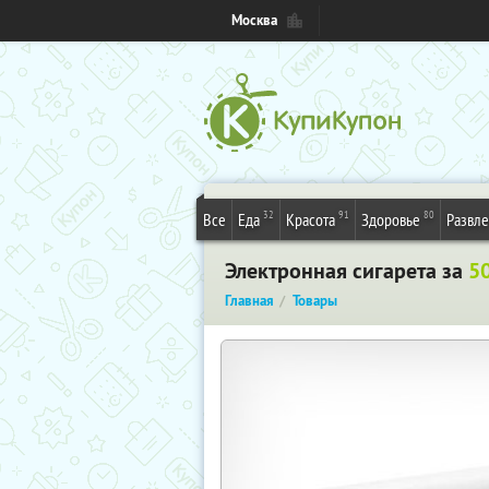
Москва
32
91
80
Все
Еда
Красота
Здоровье
Развл
Электронная сигарета за
50
Главная
Товары