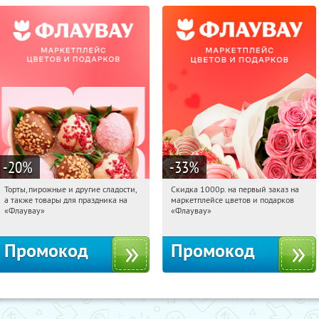
-20
%
-33
%
Торты, пирожные и другие сладости,
Скидка 1000р. на первый заказ на
15:46:07
Получили:
6
15:46:07
Получили:
18
а также товары для праздника на
маркетплейсе цветов и подарков
Россия
Россия
«Флаувау»
«Флаувау»
Промокод
Промокод