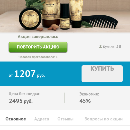
Акция завершилась
38
ПОВТОРИТЬ АКЦИЮ
Купили:
Человек проголосовало: 1
КУПИТЬ
1207
от
руб.
Цена без скидки:
Экономия:
2495
45%
руб.
Основное
Адреса
Отзывы
Вопросы по акции