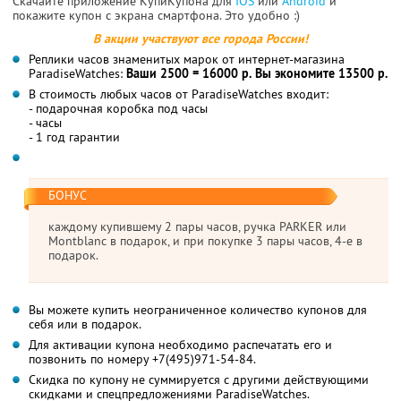
Скачайте приложение КупиКупона для
IOS
или
Android
и
покажите купон с экрана смартфона. Это удобно :)
В акции участвуют все города России!
Реплики часов знаменитых марок от интернет-магазина
ParadiseWatches:
Ваши 2500 = 16000 р.
Вы экономите 13500 р.
В стоимость любых часов от ParadiseWatches входит:
- подарочная коробка под часы
- часы
- 1 год гарантии
БОНУС
каждому купившему 2 пары часов, ручка PARKER или
Montblanc в подарок, и при покупке 3 пары часов, 4-е в
подарок.
Вы можете купить неограниченное количество купонов для
себя или в подарок.
Для активации купона необходимо распечатать его и
позвонить по номеру +7(495)971-54-84.
Скидка по купону не суммируется с другими действующими
скидками и спецпредложениями ParadiseWatches.