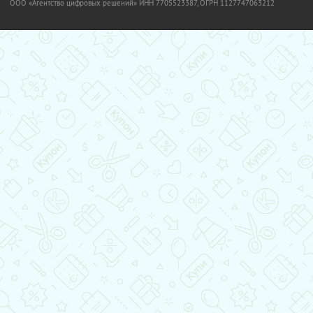
OOO «Агентство цифровых решений» ИНН 7705523387, ОГРН 1127747063212