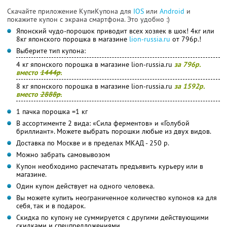
Скачайте приложение КупиКупона для
IOS
или
Android
и
покажите купон с экрана смартфона. Это удобно :)
Японский чудо-порошок приводит всех хозяек в шок! 4кг или
8кг японского порошка в магазине
lion-russia.ru
от 796р.!
Выберите тип купона:
4 кг японского порошка в магазине lion-russia.ru
за 796р.
вместо
1444р.
8 кг японского порошка в магазине lion-russia.ru
за 1592р.
вместо
2888р.
1 пачка порошка =1 кг
В ассортименте 2 вида: «Сила ферментов» и «Голубой
бриллиант». Можете выбрать порошки любые из двух видов.
Доставка по Москве и в пределах МКАД - 250 р.
Можно забрать самовывозом
Купон необходимо распечатать предъявить курьеру или в
магазине.
Один купон действует на одного человека.
Вы можете купить неограниченное количество купонов ка для
себя, так и в подарок.
Скидка по купону не суммируется с другими действующими
скидками и спецпредложениями.