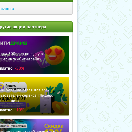
nizoo.ru
ругие акции партнера
дка 300р. на поездку от
ршеринга «Ситидрайв»
сплатно
-50%
нирование отеля для всех
ьзователей сервиса «Яндекс
тешествия»
сплатно
-10%
нирование отелей, квартир и