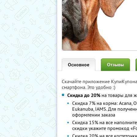
Основное
Отзывы
Скачайте приложение КупиКупон
смартфона. Это удобно :)
Cкидка до 20%
на товары для 
Скидка 7% на корма: Acana, Orij
Eukanuba, IAMS. Для получен
оформлении заказа
Скидка 15% на все наполните
скидки укажите промокод «F
Скидка 20% на все когтеточк