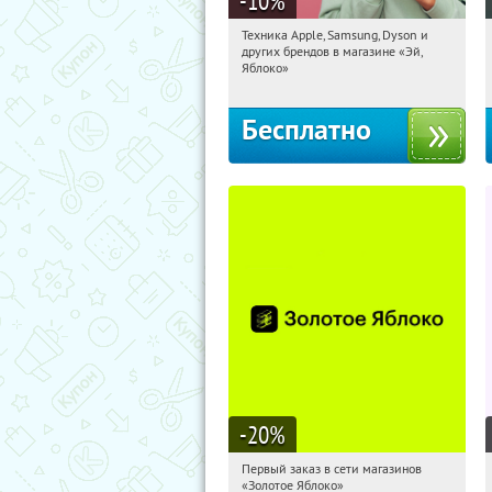
-10
%
Техника Apple, Samsung, Dyson и
18:35:20
Получи первым!
других брендов в магазине «Эй,
Багратионовская
Яблоко»
Бесплатно
-20
%
Первый заказ в сети магазинов
18:35:20
Получи первым!
«Золотое Яблоко»