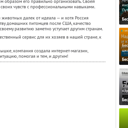
им образом его правильно организовать. Своей
ино
 своих чувств с профессиональными навыками.
Пу
 животных далек от идеала — и хотя Россия
Бе
ству домашних питомцев после США, качество
 своему развитию заметно уступает другим странам.
ественный сервис для их хозяев в нашей стране, к
Бе
шк
лышке, компания создала интернет-магазин,
итуацию, помогая и тем, и другим!
Бе
Ра
«Э
Бе