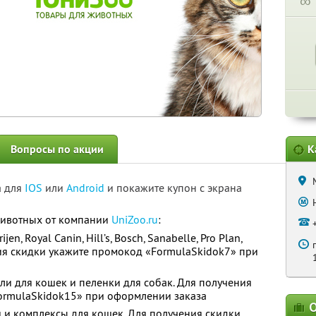
∞
Вопросы по акции
К
а для
IOS
или
Android
и покажите купон с экрана
животных от компании
UniZoo.ru
:
en, Royal Canin, Hill’s, Bosch, Sanabelle, Pro Plan,
ия скидки укажите промокод «FormulaSkidok7» при
ли для кошек и пеленки для собак. Для получения
ormulaSkidok15» при оформлении заказа
О
и и комплексы для кошек. Для получения скидки