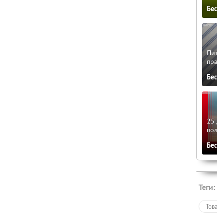
Бе
Пит
пра
Бе
25 
по
Бе
Теги:
Тов