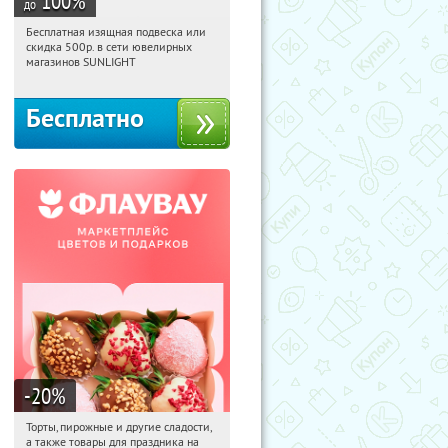
100
%
до
Бесплатная изящная подвеска или
18:35:20
Получили:
74
скидка 500р. в сети ювелирных
Россия
магазинов SUNLIGHT
Бесплатно
-20
%
Торты, пирожные и другие сладости,
18:35:20
Получили:
6
а также товары для праздника на