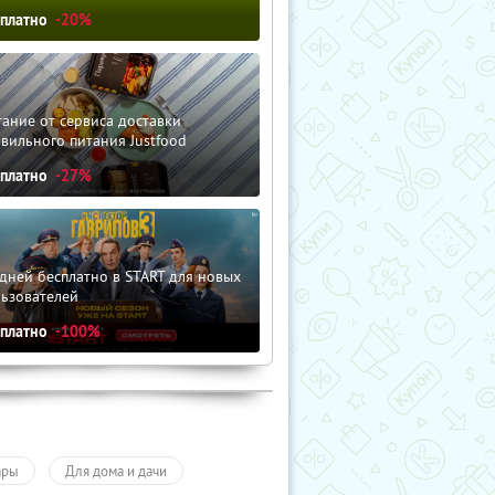
сплатно
-20%
ание от сервиса доставки
вильного питания Justfood
сплатно
-27%
дней бесплатно в START для новых
льзователей
сплатно
-100%
ары
Для дома и дачи