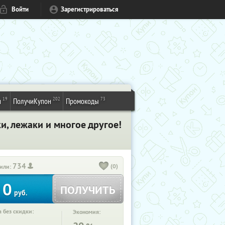
Войти
Зарегистрироваться
19
202
73
и
ПолучиКупон
Промокоды
и, лежаки и многое другое!
734
(0)
или:
0
ПОЛУЧИТЬ
руб.
 без скидки:
Экономия: