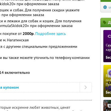
kidok20» при оформлении заказа
u
ошек и собак. Для получения скидки укажите
 при оформлении заказа
ки и лежаки для собак и кошек. Для получения
Д
ormulaSkidok20» при оформлении заказа
и покупке от
2000р
.
Подробнее здесь
е м. Нагатинская
Ски
тся с другими специальными предложениями
ка
 вы также можете уточнить по телефону компании
Бе
014 включительно
Бро
пол
Пу
ся купоном
Бе
оторые искренне любят животных, ценят
Бро