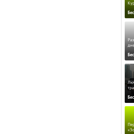
Кур
Бе
Ра
дне
Бе
Люб
тра
Бе
Пер
«З