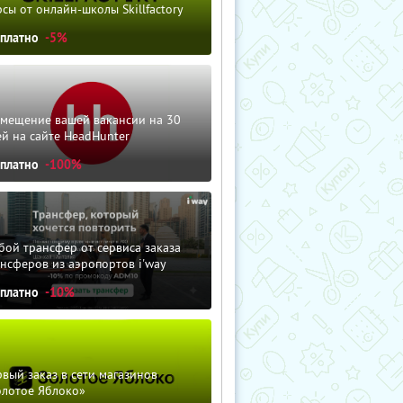
сы от онлайн-школы Skillfactory
сплатно
-5%
змещение вашей вакансии на 30
й на сайте HeadHunter
сплатно
-100%
ой трансфер от сервиса заказа
нсферов из аэропортов i'way
сплатно
-10%
вый заказ в сети магазинов
олотое Яблоко»