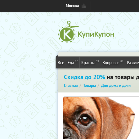
Москва
32
91
81
Все
Еда
Красота
Здоровье
Развл
Cкидка до 20%
на товары д
Главная
Товары
Для дома и дачи