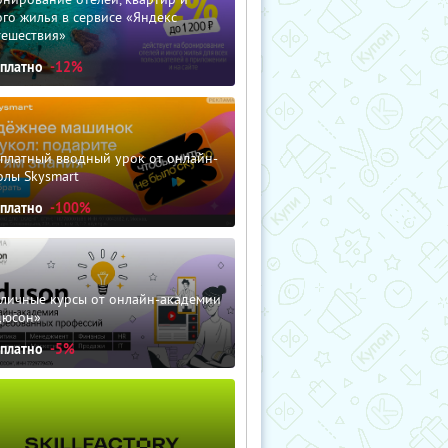
го жилья в сервисе «Яндекс
тешествия»
сплатно
-12%
сплатный вводный урок от онлайн-
олы Skysmart
сплатно
-100%
зличные курсы от онлайн-академии
дюсон»
сплатно
-5%