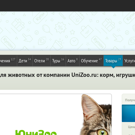
127
54
20
16
8
47
29
ечения
Дети
Отели
Туры
Авто
Обучение
Товары
Услуг
ля животных от компании UniZoo.ru: корм, игрушк
Получ
Цена