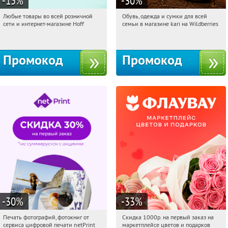
-15
%
-30
%
Любые товары во всей розничной
Обувь, одежда и сумки для всей
18:35:20
Получили:
83
18:35:20
Получили:
31
сети и интернет-магазине Hoff
семьи в магазине kari на Wildberries
Москва, 1-й Волоколамский проезд,
Россия
10с1
Промокод
Промокод
-30
%
-33
%
Печать фотографий, фотокниг от
Скидка 1000р. на первый заказ на
18:35:20
Получили:
4
18:35:20
Получили:
18
сервиса цифровой печати netPrint
маркетплейсе цветов и подарков